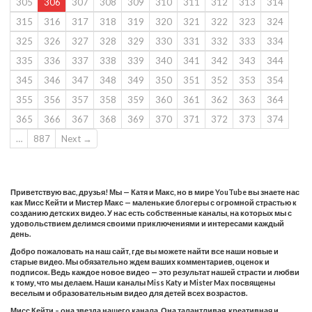
305
306
307
308
309
310
311
312
313
314
315
316
317
318
319
320
321
322
323
324
325
326
327
328
329
330
331
332
333
334
335
336
337
338
339
340
341
342
343
344
345
346
347
348
349
350
351
352
353
354
355
356
357
358
359
360
361
362
363
364
365
366
367
368
369
370
371
372
373
374
…
887
Next →
Приветствую вас, друзья! Мы — Катя и Макс, но в мире YouTube вы знаете нас
как Мисс Кейти и Мистер Макс — маленькие блогеры с огромной страстью к
созданию детских видео. У нас есть собственные каналы, на которых мы с
удовольствием делимся своими приключениями и интересами каждый
день.
Добро пожаловать на наш сайт, где вы можете найти все наши новые и
старые видео. Мы обязательно ждем ваших комментариев, оценок и
подписок. Ведь каждое новое видео — это результат нашей страсти и любви
к тому, что мы делаем. Наши каналы Miss Katy и Mister Max посвящены
веселым и образовательным видео для детей всех возрастов.
Мисс Кейти – она звезда нашего канала. Она талантливая, креативная и