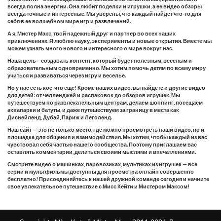
всегда полна энергии. Она любит поделки и игрушки, а ее видео обзоры
всегда точные и интересные. Мы уверены, что каждый найдет что-то для
себя в ее волшебном мире игр и развлечений.
А я, Мистер Макс, твой надежный друг и партнер во всех наших
приключениях. Я люблю науку, эксперименты и новые открытия. Вместе мы
можем узнать много нового и интересного о мире вокруг нас.
Наша цель – создавать контент, который будет полезным, веселым и
образовательным одновременно. Мы хотим помочь детям по всему миру
учиться и развиваться через игру и веселье.
Но у нас есть кое-что еще! Кроме наших видео, вы найдете и другие видео
для детей: от челленджей и распаковок до обзоров игрушек. Мы
путешествуем по развлекательным центрам, делаем шоппинг, посещаем
аквапарки и батуты, и даже путешествуем за границу в места как
Диснейленд, Дубай, Париж и Леголенд.
Наш сайт — это не только место, где можно просмотреть наши видео, но и
площадка для общения и взаимодействия. Мы хотим, чтобы каждый из вас
чувствовал себя частью нашего сообщества. Поэтому приглашаем вас
оставлять комментарии, делиться своими мыслями и впечатлениями.
Смотрите видео о машинках, паровозиках, мультиках из игрушек — все
серии и мультфильмы доступны для просмотра онлайн совершенно
бесплатно! Присоединяйтесь к нашей дружной команде сегодня и начните
свое увлекательное путешествие с Мисс Кейти и Мистером Максом!