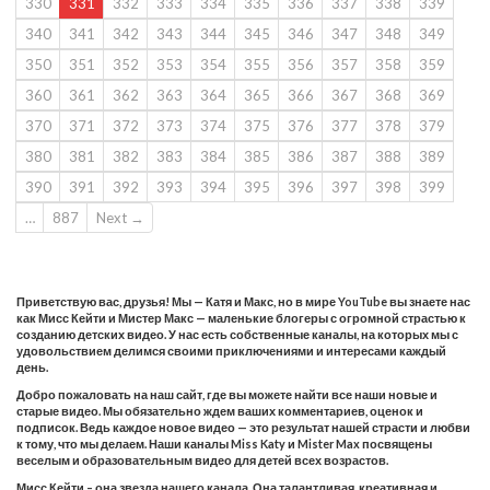
330
331
332
333
334
335
336
337
338
339
340
341
342
343
344
345
346
347
348
349
350
351
352
353
354
355
356
357
358
359
360
361
362
363
364
365
366
367
368
369
370
371
372
373
374
375
376
377
378
379
380
381
382
383
384
385
386
387
388
389
390
391
392
393
394
395
396
397
398
399
…
887
Next →
Приветствую вас, друзья! Мы — Катя и Макс, но в мире YouTube вы знаете нас
как Мисс Кейти и Мистер Макс — маленькие блогеры с огромной страстью к
созданию детских видео. У нас есть собственные каналы, на которых мы с
удовольствием делимся своими приключениями и интересами каждый
день.
Добро пожаловать на наш сайт, где вы можете найти все наши новые и
старые видео. Мы обязательно ждем ваших комментариев, оценок и
подписок. Ведь каждое новое видео — это результат нашей страсти и любви
к тому, что мы делаем. Наши каналы Miss Katy и Mister Max посвящены
веселым и образовательным видео для детей всех возрастов.
Мисс Кейти – она звезда нашего канала. Она талантливая, креативная и