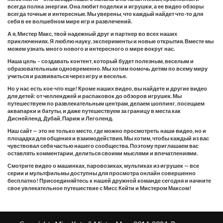
всегда полна энергии. Она любит поделки и игрушки, а ее видео обзоры
всегда точные и интересные. Мы уверены, что каждый найдет что-то для
себя в ее волшебном мире игр и развлечений.
А я, Мистер Макс, твой надежный друг и партнер во всех наших
приключениях. Я люблю науку, эксперименты и новые открытия. Вместе мы
можем узнать много нового и интересного о мире вокруг нас.
Наша цель – создавать контент, который будет полезным, веселым и
образовательным одновременно. Мы хотим помочь детям по всему миру
учиться и развиваться через игру и веселье.
Но у нас есть кое-что еще! Кроме наших видео, вы найдете и другие видео
для детей: от челленджей и распаковок до обзоров игрушек. Мы
путешествуем по развлекательным центрам, делаем шоппинг, посещаем
аквапарки и батуты, и даже путешествуем за границу в места как
Диснейленд, Дубай, Париж и Леголенд.
Наш сайт — это не только место, где можно просмотреть наши видео, но и
площадка для общения и взаимодействия. Мы хотим, чтобы каждый из вас
чувствовал себя частью нашего сообщества. Поэтому приглашаем вас
оставлять комментарии, делиться своими мыслями и впечатлениями.
Смотрите видео о машинках, паровозиках, мультиках из игрушек — все
серии и мультфильмы доступны для просмотра онлайн совершенно
бесплатно! Присоединяйтесь к нашей дружной команде сегодня и начните
свое увлекательное путешествие с Мисс Кейти и Мистером Максом!