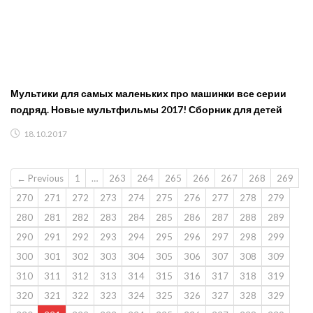
Мультики для самых маленьких про машинки все серии
подряд. Новые мультфильмы 2017! Сборник для детей
18.10.2017
← Previous
1
…
263
264
265
266
267
268
269
270
271
272
273
274
275
276
277
278
279
280
281
282
283
284
285
286
287
288
289
290
291
292
293
294
295
296
297
298
299
300
301
302
303
304
305
306
307
308
309
310
311
312
313
314
315
316
317
318
319
320
321
322
323
324
325
326
327
328
329