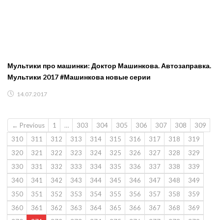
Мультики про машинки: Доктор Машинкова. Автозаправка.
Мультики 2017 #Машинкова новые серии
14.07.2017
← Previous
1
…
303
304
305
306
307
308
309
310
311
312
313
314
315
316
317
318
319
320
321
322
323
324
325
326
327
328
329
330
331
332
333
334
335
336
337
338
339
340
341
342
343
344
345
346
347
348
349
350
351
352
353
354
355
356
357
358
359
360
361
362
363
364
365
366
367
368
369