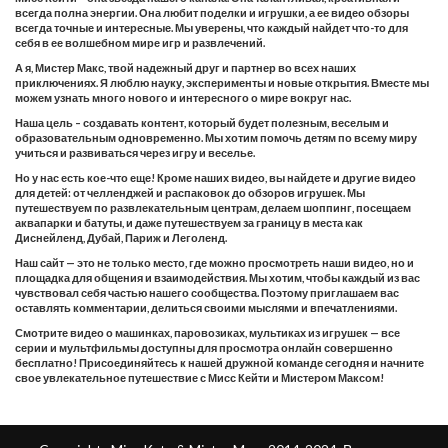
всегда полна энергии. Она любит поделки и игрушки, а ее видео обзоры
всегда точные и интересные. Мы уверены, что каждый найдет что-то для
себя в ее волшебном мире игр и развлечений.
А я, Мистер Макс, твой надежный друг и партнер во всех наших
приключениях. Я люблю науку, эксперименты и новые открытия. Вместе мы
можем узнать много нового и интересного о мире вокруг нас.
Наша цель – создавать контент, который будет полезным, веселым и
образовательным одновременно. Мы хотим помочь детям по всему миру
учиться и развиваться через игру и веселье.
Но у нас есть кое-что еще! Кроме наших видео, вы найдете и другие видео
для детей: от челленджей и распаковок до обзоров игрушек. Мы
путешествуем по развлекательным центрам, делаем шоппинг, посещаем
аквапарки и батуты, и даже путешествуем за границу в места как
Диснейленд, Дубай, Париж и Леголенд.
Наш сайт — это не только место, где можно просмотреть наши видео, но и
площадка для общения и взаимодействия. Мы хотим, чтобы каждый из вас
чувствовал себя частью нашего сообщества. Поэтому приглашаем вас
оставлять комментарии, делиться своими мыслями и впечатлениями.
Смотрите видео о машинках, паровозиках, мультиках из игрушек — все
серии и мультфильмы доступны для просмотра онлайн совершенно
бесплатно! Присоединяйтесь к нашей дружной команде сегодня и начните
свое увлекательное путешествие с Мисс Кейти и Мистером Максом!