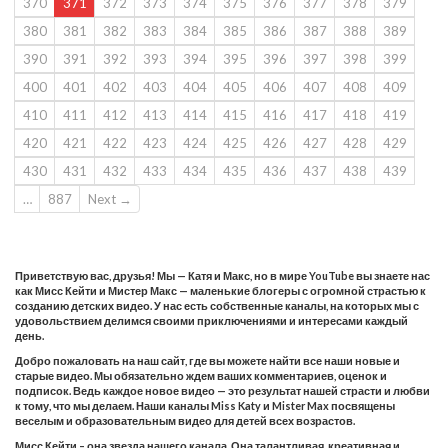
370
371
372
373
374
375
376
377
378
379
380
381
382
383
384
385
386
387
388
389
390
391
392
393
394
395
396
397
398
399
400
401
402
403
404
405
406
407
408
409
410
411
412
413
414
415
416
417
418
419
420
421
422
423
424
425
426
427
428
429
430
431
432
433
434
435
436
437
438
439
…
887
Next →
Приветствую вас, друзья! Мы — Катя и Макс, но в мире YouTube вы знаете нас
как Мисс Кейти и Мистер Макс — маленькие блогеры с огромной страстью к
созданию детских видео. У нас есть собственные каналы, на которых мы с
удовольствием делимся своими приключениями и интересами каждый
день.
Добро пожаловать на наш сайт, где вы можете найти все наши новые и
старые видео. Мы обязательно ждем ваших комментариев, оценок и
подписок. Ведь каждое новое видео — это результат нашей страсти и любви
к тому, что мы делаем. Наши каналы Miss Katy и Mister Max посвящены
веселым и образовательным видео для детей всех возрастов.
Мисс Кейти – она звезда нашего канала. Она талантливая, креативная и