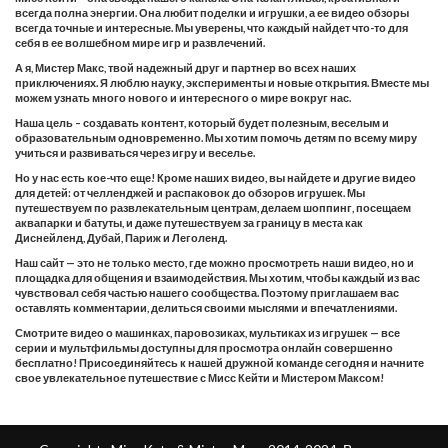
всегда полна энергии. Она любит поделки и игрушки, а ее видео обзоры
всегда точные и интересные. Мы уверены, что каждый найдет что-то для
себя в ее волшебном мире игр и развлечений.
А я, Мистер Макс, твой надежный друг и партнер во всех наших
приключениях. Я люблю науку, эксперименты и новые открытия. Вместе мы
можем узнать много нового и интересного о мире вокруг нас.
Наша цель – создавать контент, который будет полезным, веселым и
образовательным одновременно. Мы хотим помочь детям по всему миру
учиться и развиваться через игру и веселье.
Но у нас есть кое-что еще! Кроме наших видео, вы найдете и другие видео
для детей: от челленджей и распаковок до обзоров игрушек. Мы
путешествуем по развлекательным центрам, делаем шоппинг, посещаем
аквапарки и батуты, и даже путешествуем за границу в места как
Диснейленд, Дубай, Париж и Леголенд.
Наш сайт — это не только место, где можно просмотреть наши видео, но и
площадка для общения и взаимодействия. Мы хотим, чтобы каждый из вас
чувствовал себя частью нашего сообщества. Поэтому приглашаем вас
оставлять комментарии, делиться своими мыслями и впечатлениями.
Смотрите видео о машинках, паровозиках, мультиках из игрушек — все
серии и мультфильмы доступны для просмотра онлайн совершенно
бесплатно! Присоединяйтесь к нашей дружной команде сегодня и начните
свое увлекательное путешествие с Мисс Кейти и Мистером Максом!