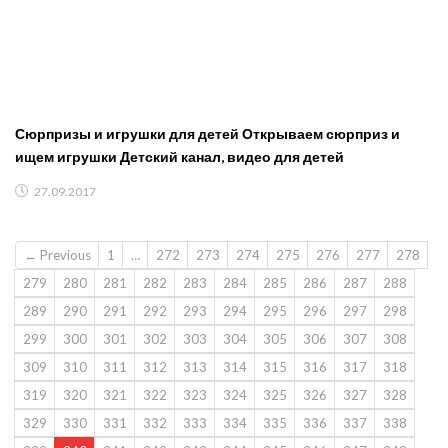
Сюрпризы и игрушки для детей Открываем сюрприз и
ищем игрушки Детский канал, видео для детей
27.09.2017
← Previous
1
…
272
273
274
275
276
277
278
279
280
281
282
283
284
285
286
287
288
289
290
291
292
293
294
295
296
297
298
299
300
301
302
303
304
305
306
307
308
309
310
311
312
313
314
315
316
317
318
319
320
321
322
323
324
325
326
327
328
329
330
331
332
333
334
335
336
337
338