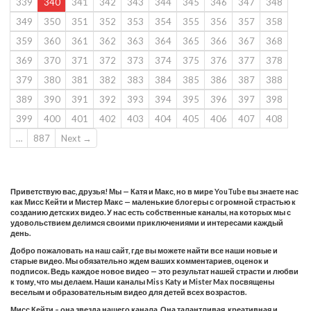
339
340
341
342
343
344
345
346
347
348
349
350
351
352
353
354
355
356
357
358
359
360
361
362
363
364
365
366
367
368
369
370
371
372
373
374
375
376
377
378
379
380
381
382
383
384
385
386
387
388
389
390
391
392
393
394
395
396
397
398
399
400
401
402
403
404
405
406
407
408
…
887
Next →
Приветствую вас, друзья! Мы — Катя и Макс, но в мире YouTube вы знаете нас
как Мисс Кейти и Мистер Макс — маленькие блогеры с огромной страстью к
созданию детских видео. У нас есть собственные каналы, на которых мы с
удовольствием делимся своими приключениями и интересами каждый
день.
Добро пожаловать на наш сайт, где вы можете найти все наши новые и
старые видео. Мы обязательно ждем ваших комментариев, оценок и
подписок. Ведь каждое новое видео — это результат нашей страсти и любви
к тому, что мы делаем. Наши каналы Miss Katy и Mister Max посвящены
веселым и образовательным видео для детей всех возрастов.
Мисс Кейти – она звезда нашего канала. Она талантливая, креативная и