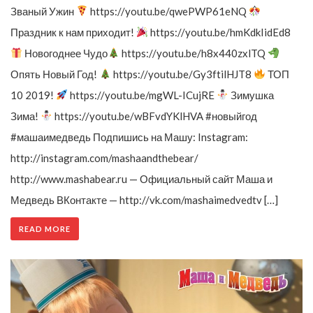
Званый Ужин
https://youtu.be/qwePWP61eNQ
Праздник к нам приходит!
https://youtu.be/hmKdkIidEd8
Новогоднее Чудо
https://youtu.be/h8x440zxlTQ
Опять Новый Год!
https://youtu.be/Gy3ftilHJT8
ТОП
10 2019!
https://youtu.be/mgWL-ICujRE
Зимушка
Зима!
https://youtu.be/wBFvdYKlHVA #новыйгод
#машаимедведь Подпишись на Машу: Instagram:
http://instagram.com/mashaandthebear/
http://www.mashabear.ru — Официальный сайт Маша и
Медведь ВКонтакте — http://vk.com/mashaimedvedtv […]
READ MORE