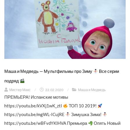
Маша и Медведь — Мультфильмы про Зиму
Все серии
подряд
Мистер Макс
/
22.02.2020
/
Маша и Медведь
ПРЕМЬЕРА! Испанские мотивы
https://youtu.be/kVXj1wK_ztI
ТОП 10 2019!
https://youtu.be/mgWL-ICujRE
Зимушка Зима!
https://youtu.be/wBFvdYKlHVA Премьера
Опять Новый