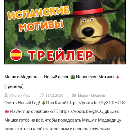
Маша и Медведь — Новый сезон
Испанские Мотивы
(Трейлер)
Мистер Макс
/
11.02.2020
/
Маша и Медведь
Опять Новый Год!
Про Китай https://youtu.be/Gy3ftilHJT8
Из Англии с любовью
https://youtu.be/ghCC_qbLGFo
Мишка готов на всё, чтобы порадовать Машу и Медведицу,
даже стать на денёк загадочным и непредсказуемым