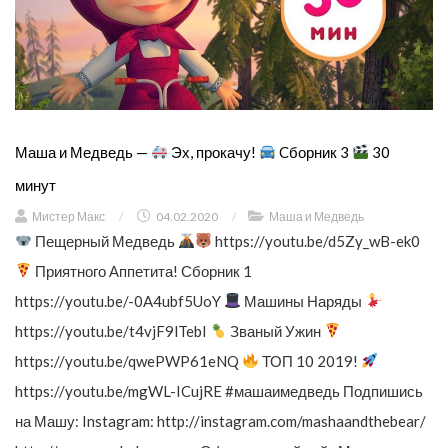
Маша и Медведь —
Эх, прокачу!
Cборник 3
30
минут
Мистер Макс
/
04.02.2020
/
Маша и Медведь
Пещерный Медведь
https://youtu.be/d5Zy_wB-ek0
Приятного Аппетита! Сборник 1
https://youtu.be/-0A4ubf5UoY
Машины Наряды
https://youtu.be/t4vjF9lTebI
Званый Ужин
https://youtu.be/qwePWP61eNQ
ТОП 10 2019!
https://youtu.be/mgWL-ICujRE #машаимедведь Подпишись
на Машу: Instagram: http://instagram.com/mashaandthebear/