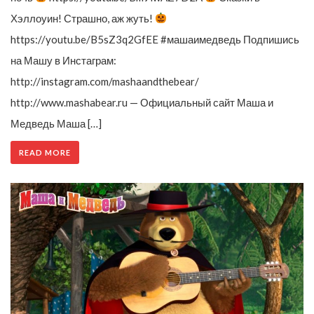
Хэллоуин! Страшно, аж жуть!
https://youtu.be/B5sZ3q2GfEE #машаимедведь Подпишись
на Машу в Инстаграм:
http://instagram.com/mashaandthebear/
http://www.mashabear.ru — Официальный сайт Маша и
Медведь Маша […]
READ MORE