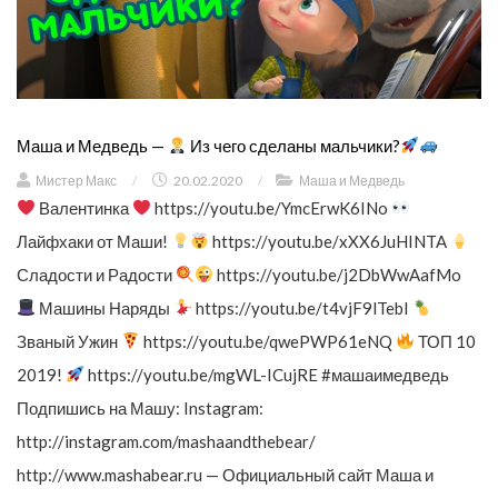
Маша и Медведь —
Из чего сделаны мальчики?
Мистер Макс
/
20.02.2020
/
Маша и Медведь
Валентинка
https://youtu.be/YmcErwK6INo
Лайфхаки от Маши!
https://youtu.be/xXX6JuHINTA
Сладости и Радости
https://youtu.be/j2DbWwAafMo
Машины Наряды
https://youtu.be/t4vjF9lTebI
Званый Ужин
https://youtu.be/qwePWP61eNQ
ТОП 10
2019!
https://youtu.be/mgWL-ICujRE #машаимедведь
Подпишись на Машу: Instagram:
http://instagram.com/mashaandthebear/
http://www.mashabear.ru — Официальный сайт Маша и