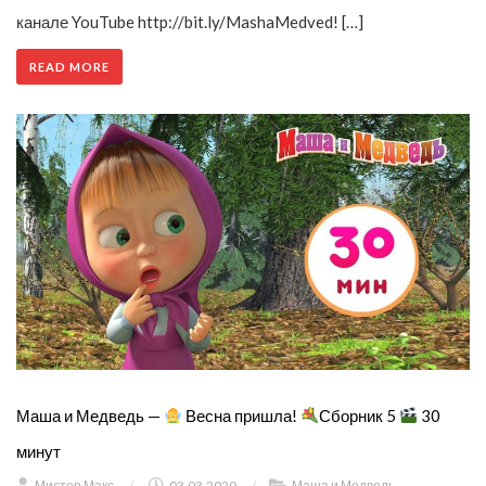
канале YouTube http://bit.ly/MashaMedved! […]
READ MORE
Маша и Медведь —
Весна пришла!
Сборник 5
30
минут
Мистер Макс
/
03.03.2020
/
Маша и Медведь