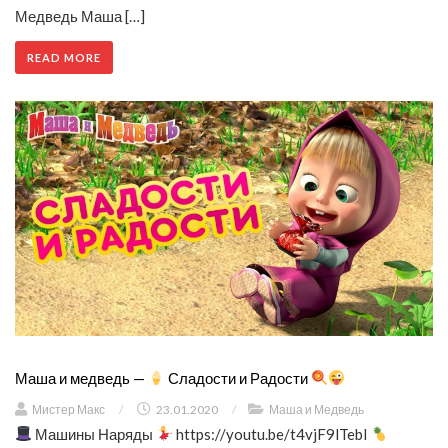
Медведь Маша […]
READ MORE
Маша и медведь —
Сладости и Радости
Мистер Макс
/
23.01.2020
/
Маша и Медведь
Машины Наряды
https://youtu.be/t4vjF9lTebI