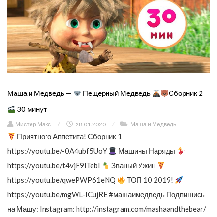
Маша и Медведь —
Пещерный Медведь
Сборник 2
30 минут
Мистер Макс
/
28.01.2020
/
Маша и Медведь
Приятного Аппетита! Сборник 1
https://youtu.be/-0A4ubf5UoY
Машины Наряды
https://youtu.be/t4vjF9lTebI
Званый Ужин
https://youtu.be/qwePWP61eNQ
ТОП 10 2019!
https://youtu.be/mgWL-ICujRE #машаимедведь Подпишись
на Машу: Instagram: http://instagram.com/mashaandthebear/