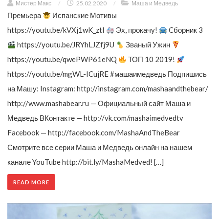
Мистер Макс
/
25.02.2020
/
Маша и Медведь
Премьера
Испанские Мотивы
https://youtu.be/kVXj1wK_ztI
Эх, прокачу!
Cборник 3
https://youtu.be/JRYhLJZfj9U
Званый Ужин
https://youtu.be/qwePWP61eNQ
ТОП 10 2019!
https://youtu.be/mgWL-ICujRE #машаимедведь Подпишись
на Машу: Instagram: http://instagram.com/mashaandthebear/
http://www.mashabear.ru — Официальный сайт Маша и
Медведь ВКонтакте — http://vk.com/mashaimedvedtv
Facebook — http://facebook.com/MashaAndTheBear
Смотрите все серии Маша и Медведь онлайн на нашем
канале YouTube http://bit.ly/MashaMedved! […]
READ MORE