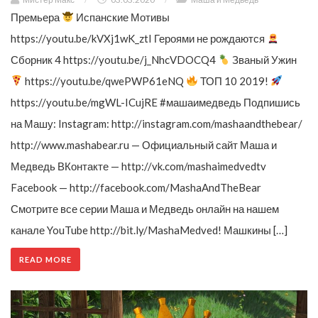
Премьера
Испанские Мотивы
https://youtu.be/kVXj1wK_ztI Героями не рождаются
Сборник 4 https://youtu.be/j_NhcVDOCQ4
Званый Ужин
https://youtu.be/qwePWP61eNQ
ТОП 10 2019!
https://youtu.be/mgWL-ICujRE #машаимедведь Подпишись
на Машу: Instagram: http://instagram.com/mashaandthebear/
http://www.mashabear.ru — Официальный сайт Маша и
Медведь ВКонтакте — http://vk.com/mashaimedvedtv
Facebook — http://facebook.com/MashaAndTheBear
Смотрите все серии Маша и Медведь онлайн на нашем
канале YouTube http://bit.ly/MashaMedved! Машкины […]
READ MORE