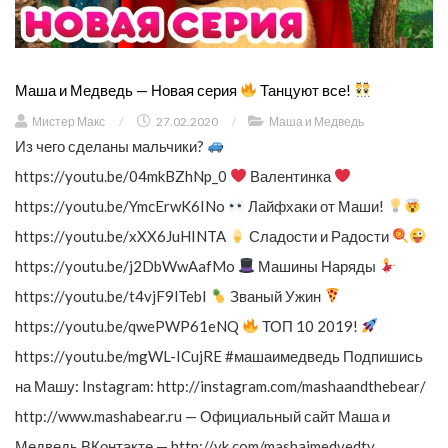
Маша и Медведь — Новая серия
Танцуют все!
Мистер Макс
/
27.02.2020
/
Маша и Медведь
Из чего сделаны мальчики?
https://youtu.be/04mkBZhNp_0
Валентинка
https://youtu.be/YmcErwK6INo
Лайфхаки от Маши!
https://youtu.be/xXX6JuHINTA
Сладости и Радости
https://youtu.be/j2DbWwAafMo
Машины Наряды
https://youtu.be/t4vjF9lTebI
Званый Ужин
https://youtu.be/qwePWP61eNQ
ТОП 10 2019!
https://youtu.be/mgWL-ICujRE #машаимедведь Подпишись
на Машу: Instagram: http://instagram.com/mashaandthebear/
http://www.mashabear.ru — Официальный сайт Маша и
Медведь ВКонтакте — http://vk.com/mashaimedvedtv