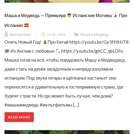
Маша и Медведь — Премьера
Испанские Мотивы
Про
Испанию
Мистер Макс
/
13.02.2020
/
Маша и Медведь
Опять Новый Год!
Про Китай https://youtu.be/Gy3ftilHJT8
Из Англии с любовью
https://youtu.be/ghCC_qbLGFo
Мишка готов на всё, чтобы порадовать Машу и Медведицу,
даже стать на денёк загадочным и непредсказуемым
испанцем. Под звуки гитары и щёлканье кастаньет они
переносятся в удивительную и гостеприимную страну, где
бурлят страсти. Но где может быть лучше, чем дома?
#машаимедведь #мультфильмы […]
READ MORE