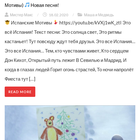
Мотивы)
Новая песня!
Мистер Макс
/
18.02.2020
/
Маша и Медведь
Испанские Мотивы
https://youtu.be/kVXj1wK_ztI Это
всё Испания! Текст песни: Это солнца свет, Это ритмы
кастаньет! Тут повсюду ждут тебя друзья. Это все Испания…
Это все Испания… Тем, кто чувствами живет, Кто сердцем
Дон Кихот, Открытый путь лежит В Севилью и Мадрид. И
когда в глазах людей Горит огонь страстей, То ночи напролёт
Фиеста тут […]
READ MORE