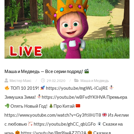
Маша и Медведь — Все серии подряд!
Мистер Макс
/
29.02.2020
/
Маша и Медведь
ТОП 10 2019!
https://youtu.be/mgWL-ICujRE
Зимушка Зима!
https://youtu.be/wBFvdYKlHVA Премьера
Опять Новый Год!
Про Китай
https://www.youtube.com/watch?v=Gy3ftilHJT8
Из Англии
с любовью
https://youtu.be/ghCC_qbLGFo
Сказки на
ночь
https://youtu.be/Bm9iwAZ7D2A
Сказки в