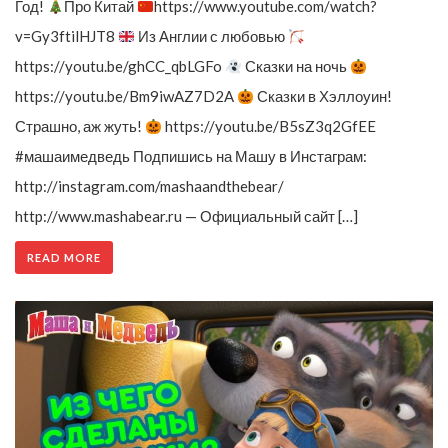
Год!
Про Китай
https://www.youtube.com/watch?
v=Gy3ftilHJT8
Из Англии с любовью
https://youtu.be/ghCC_qbLGFo
Сказки на ночь
https://youtu.be/Bm9iwAZ7D2A
Сказки в Хэллоуин!
Страшно, аж жуть!
https://youtu.be/B5sZ3q2GfEE
#машаимедведь Подпишись на Машу в Инстаграм:
http://instagram.com/mashaandthebear/
http://www.mashabear.ru — Официальный сайт […]
READ MORE