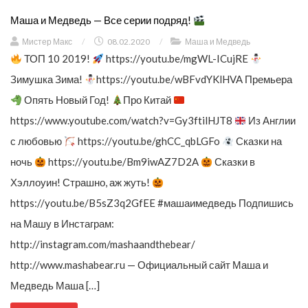
Маша и Медведь — Все серии подряд!
Мистер Макс
/
08.02.2020
/
Маша и Медведь
ТОП 10 2019!
https://youtu.be/mgWL-ICujRE
Зимушка Зима!
https://youtu.be/wBFvdYKlHVA Премьера
Опять Новый Год!
Про Китай
https://www.youtube.com/watch?v=Gy3ftilHJT8
Из Англии
с любовью
https://youtu.be/ghCC_qbLGFo
Сказки на
ночь
https://youtu.be/Bm9iwAZ7D2A
Сказки в
Хэллоуин! Страшно, аж жуть!
https://youtu.be/B5sZ3q2GfEE #машаимедведь Подпишись
на Машу в Инстаграм:
http://instagram.com/mashaandthebear/
http://www.mashabear.ru — Официальный сайт Маша и
Медведь Маша […]