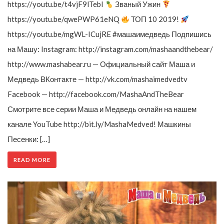
https://youtu.be/t4vjF9lTebI
Званый Ужин
https://youtu.be/qwePWP61eNQ
ТОП 10 2019!
https://youtu.be/mgWL-ICujRE #машаимедведь Подпишись
на Машу: Instagram: http://instagram.com/mashaandthebear/
http://www.mashabear.ru — Официальный сайт Маша и
Медведь ВКонтакте — http://vk.com/mashaimedvedtv
Facebook — http://facebook.com/MashaAndTheBear
Смотрите все серии Маша и Медведь онлайн на нашем
канале YouTube http://bit.ly/MashaMedved! Машкины
Песенки: […]
READ MORE