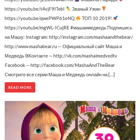
https://youtu.be/t4vjF9lTebI
Званый Ужин
https://youtu.be/qwePWP61eNQ
ТОП 10 2019!
https://youtu.be/mgWL-ICujRE #машаимедведь Подпишись
на Машу: Instagram: http://instagram.com/mashaandthebear/
http://www.mashabear.ru — Официальный сайт Маша и
Медведь ВКонтакте — http://vk.com/mashaimedvedtv
Facebook — http://facebook.com/MashaAndTheBear
Смотрите все серии Маша и Медведь онлайн на […]
READ MORE