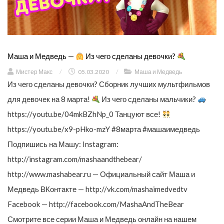
Маша и Медведь —
Из чего сделаны девочки?
Мистер Макс
/
05.03.2020
/
Маша и Медведь
Из чего сделаны девочки? Сборник лучших мультфильмов
для девочек на 8 марта!
Из чего сделаны мальчики?
https://youtu.be/04mkBZhNp_0 Танцуют все!
https://youtu.be/x9-pHko-mzY #8марта #машаимедведь
Подпишись на Машу: Instagram:
http://instagram.com/mashaandthebear/
http://www.mashabear.ru — Официальный сайт Маша и
Медведь ВКонтакте — http://vk.com/mashaimedvedtv
Facebook — http://facebook.com/MashaAndTheBear
Смотрите все серии Маша и Медведь онлайн на нашем