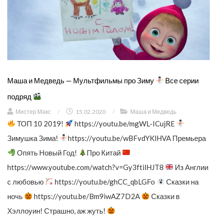
Маша и Медведь — Мультфильмы про Зиму
Все серии
подряд
Мистер Макс
/
15.02.2020
/
Маша и Медведь
ТОП 10 2019!
https://youtu.be/mgWL-ICujRE
Зимушка Зима!
https://youtu.be/wBFvdYKlHVA Премьера
Опять Новый Год!
Про Китай
https://www.youtube.com/watch?v=Gy3ftilHJT8
Из Англии
с любовью
https://youtu.be/ghCC_qbLGFo
Сказки на
ночь
https://youtu.be/Bm9iwAZ7D2A
Сказки в
Хэллоуин! Страшно, аж жуть!