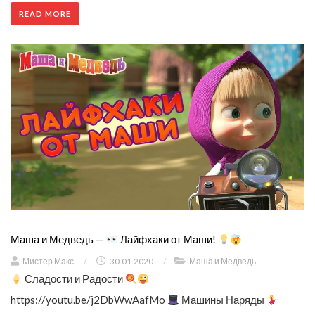
READ MORE
Маша и Медведь —
Лайфхаки от Маши!
Мистер Макс
/
30.01.2020
/
Маша и Медведь
Сладости и Радости
https://youtu.be/j2DbWwAafMo
Машины Наряды