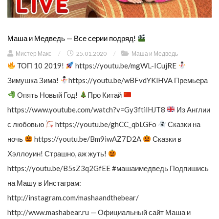
Маша и Медведь — Все серии подряд!
Мистер Макс
/
25.01.2020
/
Маша и Медведь
ТОП 10 2019!
https://youtu.be/mgWL-ICujRE
Зимушка Зима!
https://youtu.be/wBFvdYKlHVA Премьера
Опять Новый Год!
Про Китай
https://www.youtube.com/watch?v=Gy3ftilHJT8
Из Англии
с любовью
https://youtu.be/ghCC_qbLGFo
Сказки на
ночь
https://youtu.be/Bm9iwAZ7D2A
Сказки в
Хэллоуин! Страшно, аж жуть!
https://youtu.be/B5sZ3q2GfEE #машаимедведь Подпишись
на Машу в Инстаграм:
http://instagram.com/mashaandthebear/
http://www.mashabear.ru — Официальный сайт Маша и