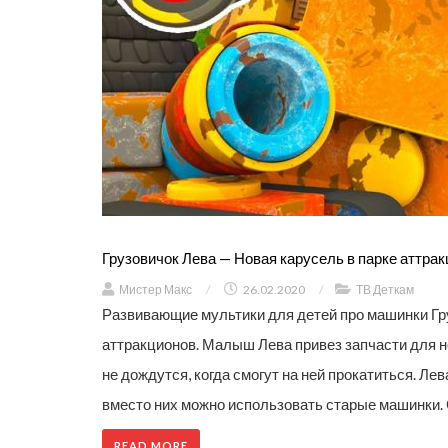
Грузовичок Лева — Новая карусель в парке аттра
Мистер Макс
/
26.02.2020
/
ТВ Деткам
Развивающие мультики для детей про машинки Гру
аттракционов. Малыш Лева привез запчасти для но
не дождутся, когда смогут на ней прокатиться. Лев
вместо них можно использовать старые машинки. 
READ MORE