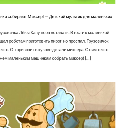
нки собирают Миксер! — Детский мультик для маленьких
узовичка Лёвы Капу пора вставать. В гости к маленькой
ал роботам приготовить пирог, но проспал. Грузовичок
сто. Он привозит в кузове детали миксера. С ним тесто
ожем маленьким машинкам собрать миксер! […]