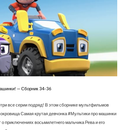
машинки! — Сборник 34-36
смотри все серии подряд! В этом сборнике мультфильмов
сокровища Самая крутая девчонка #Мультики про машинки
т о приключениях восьмилетнего мальчика Рева и его