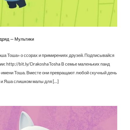
дряд — Мультики
оша Тоша» о ссорах и примирениях друзей. Подписывайся
и: http://bit.ly/DrakoshaTosha В семье маленьких панд
о имени Тоша. Вместе они превращают любой скучный день
 и Яша слишком малы для […]