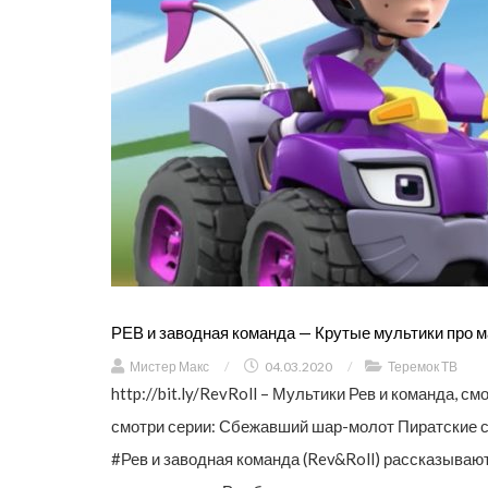
РЕВ и заводная команда — Крутые мультики про 
Мистер Макс
/
04.03.2020
/
Теремок ТВ
http://bit.ly/RevRoll – Мультики Рев и команда, 
смотри серии: Сбежавший шар-молот Пиратские 
#Рев и заводная команда (Rev&Roll) рассказываю