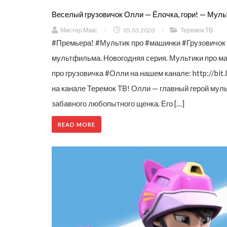
Веселый грузовичок Олли — Ёлочка, гори! — Мул
Мистер Макс
/
05.03.2020
/
Теремок ТВ
#Премьера! #Мультик про #машинки #Грузовичок
мультфильма. Новогодняя серия. Мультики про м
про грузовичка #Олли на нашем канале: http://bi
на канале Теремок ТВ! Олли — главный герой мул
забавного любопытного щенка. Его […]
READ MORE