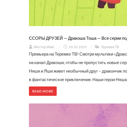
ССОРЫ ДРУЗЕЙ — Дракоша Тоша — Все серии по
Мистер Макс
/
03.03.2020
/
Теремок ТВ
Премьера на Теремке ТВ! Смотри мультики «Драк
на канал Дракоши, чтобы не пропустить новые сери
Няши и Яши живет необычный друг – дракончик п
в фантастическое приключение. Наши герои Няша
READ MORE