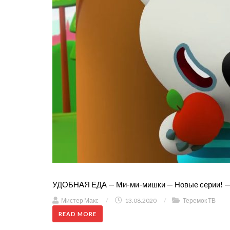
УДОБНАЯ ЕДА — Ми-ми-мишки — Новые серии! — 
Мистер Макс
/
13.08.2020
/
Теремок ТВ
READ MORE