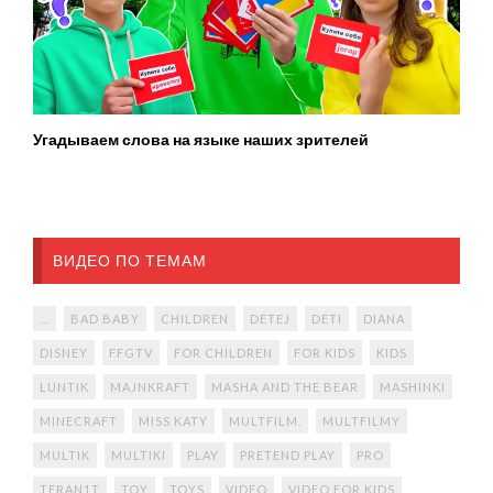
Угадываем слова на языке наших зрителей
ВИДЕО ПО ТЕМАМ
...
BAD BABY
CHILDREN
DETEJ
DETI
DIANA
DISNEY
FFGTV
FOR CHILDREN
FOR KIDS
KIDS
LUNTIK
MAJNKRAFT
MASHA AND THE BEAR
MASHINKI
MINECRAFT
MISS KATY
MULTFILM.
MULTFILMY
MULTIK
MULTIKI
PLAY
PRETEND PLAY
PRO
TERAN1T
TOY
TOYS
VIDEO
VIDEO FOR KIDS