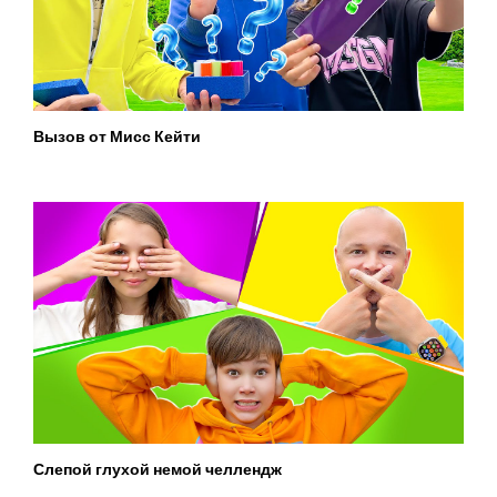
Вызов от Мисс Кейти
Слепой глухой немой челлендж