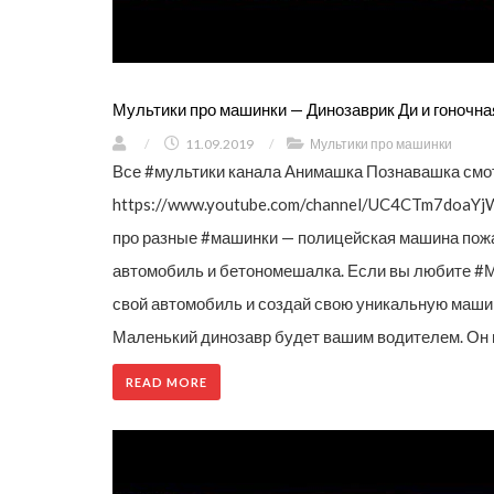
Мультики про машинки — Динозаврик Ди и гоночн
/
11.09.2019
/
Мультики про машинки
Все #мультики канала Анимашка Познавашка смот
https://www.youtube.com/channel/UC4CTm7doaY
про разные #машинки — полицейская машина пож
автомобиль и бетономешалка. Если вы любите #
свой автомобиль и создай свою уникальную машин
Маленький динозавр будет вашим водителем. Он 
READ MORE