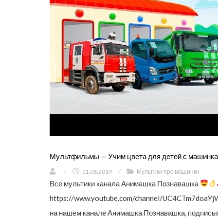
Мультфильмы — Учим цвета для детей с машинкам
/
11.08.2019
/
Мультики про машинки
Все мультики канала Анимашка Познавашка
https://www.youtube.com/channel/UC4CTm7doaYj
на нашем канале Анимашка Познавашка, подписыв