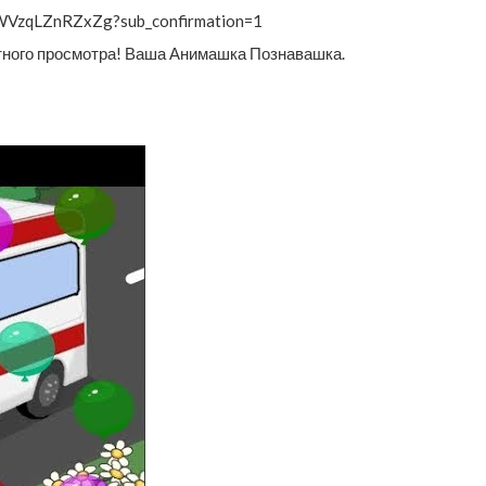
WVzqLZnRZxZg?sub_confirmation=1
приятного просмотра! Ваша Анимашка Познавашка.