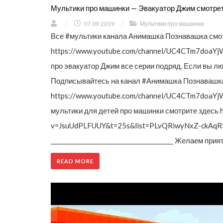
Мультики про машинки — Эвакуатор Джим смотре
/
07.09.2019
/
Мультики про машинки
Все #мультики канала Анимашка Познавашка смот
https://www.youtube.com/channel/UC4CTm7doaY
про эвакуатор Джим все серии подряд. Если вы 
Подписывайтесь на канал #Анимашка Познавашка 
https://www.youtube.com/channel/UC4CTm7doaY
мультики для детей про машинки смотрите здесь 
v=JsuUdPLFUUY&t=25s&list=PLvQRiwyNxZ-ckAqRH
_________________________________________ Желаем 
READ MORE