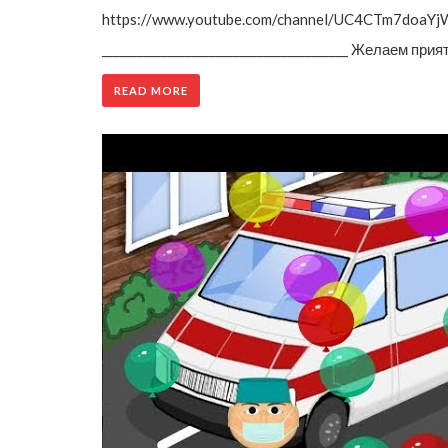
https://www.youtube.com/channel/UC4CTm7doaYj
_________________________________________ Желаем 
READ MORE