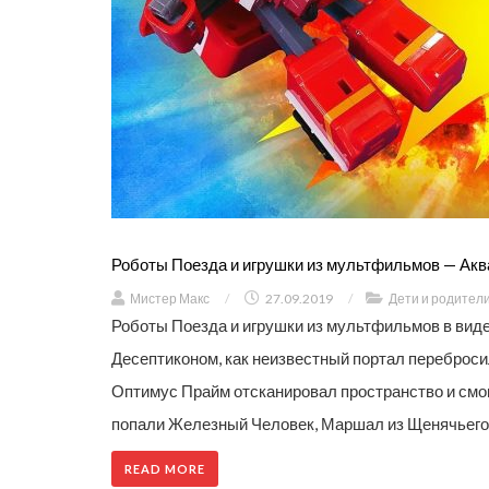
Роботы Поезда и игрушки из мультфильмов — Аква
Мистер Макс
/
27.09.2019
/
Дети и родител
Роботы Поезда и игрушки из мультфильмов в виде
Десептиконом, как неизвестный портал перебросил
Оптимус Прайм отсканировал пространство и смог 
попали Железный Человек, Маршал из Щенячьего 
READ MORE