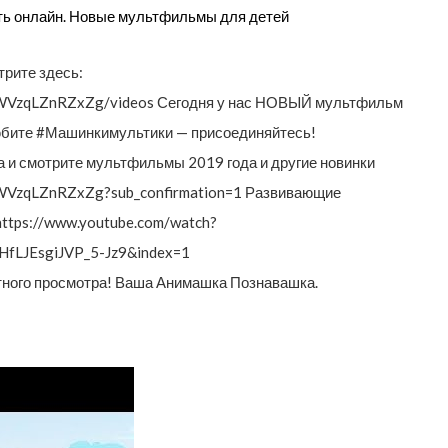
ть онлайн. Новые мультфильмы для детей
рите здесь:
jWVzqLZnRZxZg/videos Сегодня у нас НОВЫЙ мультфильм
любите #Машинкимультики — присоединяйтесь!
и смотрите мультфильмы 2019 года и другие новинки
jWVzqLZnRZxZg?sub_confirmation=1 Развивающие
https://www.youtube.com/watch?
fLJEsgiJVP_5-Jz9&index=1
приятного просмотра! Ваша Анимашка Познавашка.