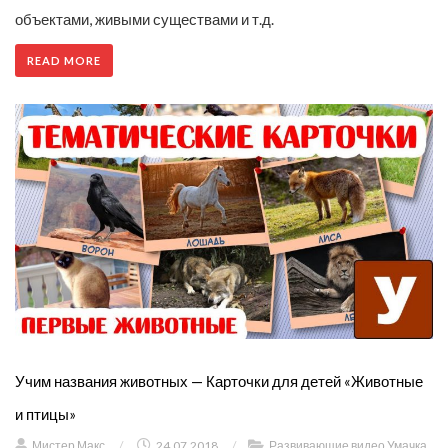
объектами, живыми существами и т.д.
READ MORE
Учим названия животных — Карточки для детей «Животные
и птицы»
Мистер Макс
/
24.07.2018
/
Развивающие видео Умачка