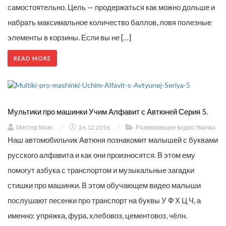
самостоятельно. Цель — продержаться как можно дольше и
набрать максимальное количество баллов, ловя полезные
элементы в корзины. Если вы не […]
READ MORE
Мультики про машинки Учим Алфавит с Автюней Серия 5.
Мистер Макс
/
26.12.2016
/
Развивающие видео Умачка
Наш автомобильчик Автюня познакомит малышей с буквами
русского алфавита и как они произносятся. В этом ему
помогут азбука с транспортом и музыкальные загадки
стишки про машинки. В этом обучающем видео малыши
послушают песенки про транспорт на буквы У Ф Х Ц Ч, а
именно: упряжка, фура, хлебовоз, цементовоз, чёлн.