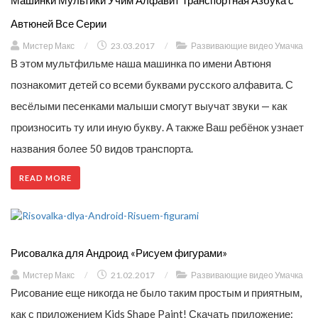
Автюней Все Серии
Мистер Макс
/
23.03.2017
/
Развивающие видео Умачка
В этом мультфильме наша машинка по имени Автюня
познакомит детей со всеми буквами русского алфавита. С
весёлыми песенками малыши смогут выучат звуки — как
произносить ту или иную букву. А также Ваш ребёнок узнает
названия более 50 видов транспорта.
READ MORE
Рисовалка для Андроид «Рисуем фигурами»
Мистер Макс
/
21.02.2017
/
Развивающие видео Умачка
Рисование еще никогда не было таким простым и приятным,
как с приложением Kids Shape Paint! Скачать приложение: