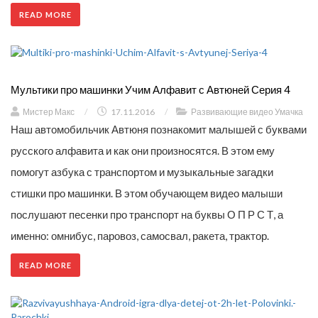
READ MORE
Мультики про машинки Учим Алфавит с Автюней Серия 4
Мистер Макс
/
17.11.2016
/
Развивающие видео Умачка
Наш автомобильчик Автюня познакомит малышей с буквами
русского алфавита и как они произносятся. В этом ему
помогут азбука с транспортом и музыкальные загадки
стишки про машинки. В этом обучающем видео малыши
послушают песенки про транспорт на буквы О П Р С Т, а
именно: омнибус, паровоз, самосвал, ракета, трактор.
READ MORE