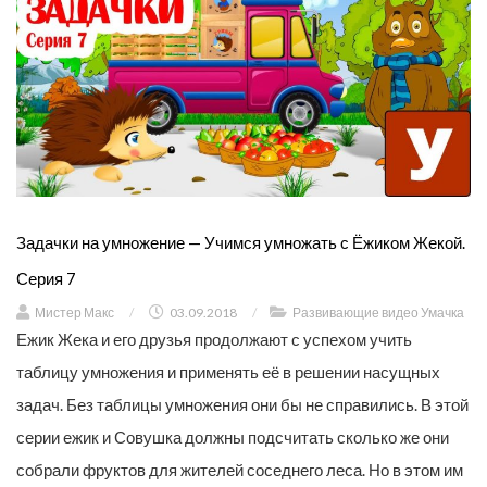
Задачки на умножение — Учимся умножать с Ёжиком Жекой.
Серия 7
Мистер Макс
/
03.09.2018
/
Развивающие видео Умачка
Ежик Жека и его друзья продолжают с успехом учить
таблицу умножения и применять её в решении насущных
задач. Без таблицы умножения они бы не справились. В этой
серии ежик и Совушка должны подсчитать сколько же они
собрали фруктов для жителей соседнего леса. Но в этом им