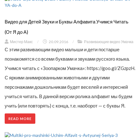
Видео для Детей Звуки и Буквы Алфавита Учимся Читать
(От Я до А)
Мистер Макс
/
20.09.2016
/
Развивающие видео Умачка
С этим развивающим видео малыши и дети постарше
познакомятся со всеми буквами и звуками русского языка.
Учимся читать с «Зоопарком Умачка»: https://goo.gl/ZGzpzH.
С яркими анимированными животными и другими
персонажами дошкольникам будет веселей и интересней
учиться читать. В данной версии ролика алфавит мы будем
учить (или повторять) с конца, т.е. наоборот — с буквы Я.
READ MORE