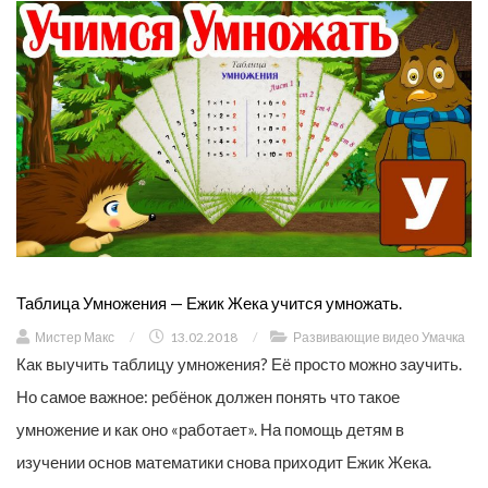
Таблица Умножения — Ежик Жека учится умножать.
Мистер Макс
/
13.02.2018
/
Развивающие видео Умачка
Как выучить таблицу умножения? Её просто можно заучить.
Но самое важное: ребёнок должен понять что такое
умножение и как оно «работает». На помощь детям в
изучении основ математики снова приходит Ежик Жека.