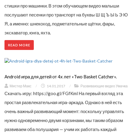
стишки про машинки. В этом обучающем видео малыши
послушают песенки про транспорт на буквы Ш Щ Ъ Ы Ь Э Ю
Я, а именно: шнекоход, подметательные щётки, фары,
экскаватор, юнга, яхта.
READ MORE
Android игра для детей от 4х лет «Two Basket Catcher».
Мистер Макс
/
14.01.2017
/
Развивающие видео Умачка
Скачать игру: https://goo.gl/FGfKml На первый взгляд эта
простая развлекательная игра-аркада. Однако в ней есть
очень важный развивающий момент: поскольку управлять
нужно одновременно двумя корзинами, мы таким образом
развиваем оба полушария — учим их работать каждый