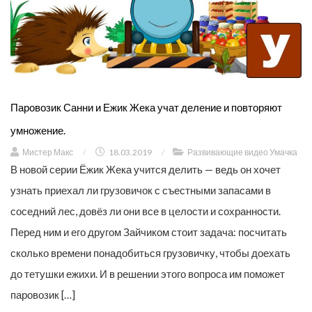
Паровозик Санни и Ежик Жека учат деление и повторяют
умножение.
Мистер Макс
/
18.03.2019
/
Развивающие видео Умачка
В новой серии Ёжик Жека учится делить — ведь он хочет
узнать приехал ли грузовичок с съестными запасами в
соседний лес, довёз ли они все в целости и сохранности.
Перед ним и его другом Зайчиком стоит задача: посчитать
сколько времени понадобиться грузовичку, чтобы доехать
до тетушки ежихи. И в решении этого вопроса им поможет
паровозик […]