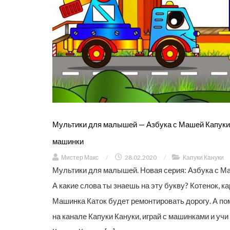
Мультики для малышей — Азбука с Машей Капуки
машинки
Мистер Макс
/
28.02.2020
/
Капуки Кануки
Мультики для малышей. Новая серия: Азбука с Ма
А какие слова ты знаешь на эту букву? Котенок, ка
Машинка Каток будет ремонтировать дорогу. А п
на канале Капуки Кануки, играй с машинками и учи