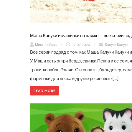
Маша Капуки и машинки на пляже — все серии по
Мистер Макс
/
17.02.2020
/
Капуки Кануки
Все серии подряд о том, как Маша Капуки Кануки 
У Маши есть энгри бердз, свинка Пеппа и ее семья
траки, корабль Элаяс, Октонавты, бульдозер, самос
формочки для песка и другие резиновые […]
READ MORE