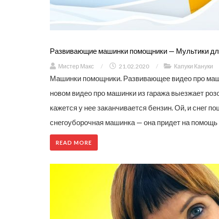
Развивающие машинки помощники — Мультики дл
Мистер Макс
/
21.02.2020
/
Капуки Кануки
Машинки помощники. Развивающее видео про маши
новом видео про машинки из гаража выезжает розо
кажется у нее заканчивается бензин. Ой, и снег 
снегоуборочная машинка — она придет на помощь и
READ MORE