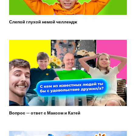
Слепой глухой немой челлендж
Вопрос — ответ с Максом и Катей