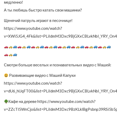
медленно!
А ты любишь быстро катать свои машинки?
Щенячий патруль играют в песочнице!
https://www.youtube.com/watch?
v=XWi5JG4_4Fk&list=PLiIdmM3Dxc9BjGXxCBLvkNbI_YRY_On4
Смотри больше веселых и познавательных видео с Машей:
Развивающие видео с Машей Капуки
https://www.youtube.com/watch?
v=dU6_hUqFT00&list=PLiIdmM3Dxc9BjGXxCBLvkNbI_YRY_On4
Кафе на дереве https://www.youtube.com/watch?
v=ZZcTl5WnCjo&list=PLiIdmM3Dxc9BzKLklBgPsbnp39RSi5b5