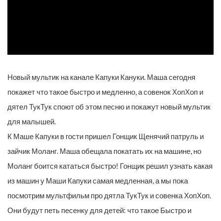
Новый мультик на канале Капуки Кануки. Маша сегодня
покажет что такое быстро и медленно, а совенок ХопХоп и
дятел ТукТук споют об этом песню и покажут новый мультик
для малышей.
К Маше Капуки в гости пришел Гонщик Щенячий патруль и
зайчик Моланг. Маша обещала покатать их на машине, но
Моланг боится кататься быстро! Гонщик решил узнать какая
из машин у Маши Капуки самая медленная, а мы пока
посмотрим мультфильм про дятла ТукТук и совенка ХопХоп.
Они будут петь песенку для детей: что такое Быстро и