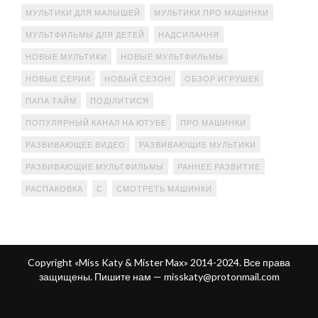
МУЛЬТИКИ ДЛЯ МАЛЫШЕЙ
МУЛЬТИКИ ПРО МАШИНКИ
МУЛЬТФИЛЬМЫ ДЛЯ ДЕТЕЙ
НАДСИЛАННЯ
НОВЫЕ МУЛЬТИКИ
НОВЫЕ МУЛЬТФИЛЬМЫ
НОВЫЕ СЕРИИ
НОВЫЙ СЕЗОН
ОБЗОР ИГРУШЕК
ПАПА ТАЙМ
ПОДІЛИТИСЯ
ПОПУЛЯРНЫЙ КАНАЛ НА ЮТУБЕ
ПРО МАШИНКИ
РАЗВИВАЮЩЕЕ ВИДЕО
РАЗВИВАЮЩИЕ МУЛЬТИКИ
РАЗВИВАЮЩИЕ МУЛЬТФИЛЬМЫ
РАННЕЕ РАЗВИТИЕ
РАСПАКОВКА
С
СМОТРЕТЬ МАШИНКИ
Copyright «Miss Katy & Mister Max» 2014-2024. Все права
защищены. Пишите нам —
misskaty@protonmail.com