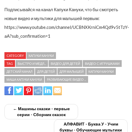
Подписывайся на канал Капуки Кануки, что бы смотреть
новые видео и мультики для малышей первым:
https://www.youtube.com/channel/UCBNXKrniCm4Qd9v5tTzY-
aA?sub_confirmation=1
CATEGORY
КАПУКИ КАНУКИ
TAG
БЫСТРО И МЕДЛ...
ВИДЕО ДЛЯ ДЕТЕЙ
ВИДЕО С ИГРУШКАМИ
ДЕТСКИЙ КАНАЛ
ДЛЯ ДЕТЕЙ
ДЛЯ МАЛЫШЕЙ
КАПУКИ КАНУКИ
МАША КАПУКИ КАНУКИ
РАЗВИВАЮЩИЕ ВИДЕО ...
← Машины сказки - первые
серии - Сборник сказок
АЛФАВИТ - Буква У - Учим
буквы - Обучающие мультики