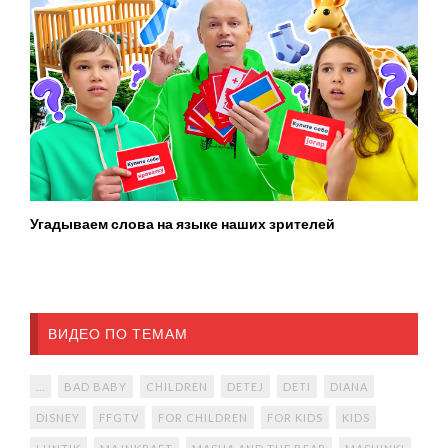
Угадываем слова на языке наших зрителей
ВИДЕО ПО ТЕМАМ
...
BAD BABY
CHILDREN
DETEJ
DETI
DIANA
DISNEY
FFGTV
FOR CHILDREN
FOR KIDS
KIDS