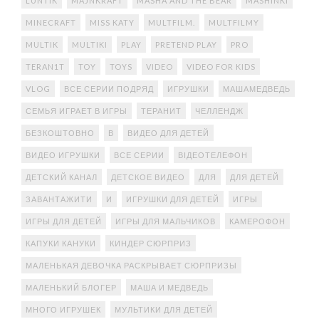
LUNTIK
MAJNKRAFT
MASHA AND THE BEAR
MASHINKI
MINECRAFT
MISS KATY
MULTFILM.
MULTFILMY
MULTIK
MULTIKI
PLAY
PRETEND PLAY
PRO
TERAN1T
TOY
TOYS
VIDEO
VIDEO FOR KIDS
VLOG
ВСЕ СЕРИИ ПОДРЯД
ИГРУШКИ
МАШАМЕДВЕДЬ
СЕМЬЯ ИГРАЕТ В ИГРЫ
ТЕРАНИТ
ЧЕЛЛЕНДЖ
БЕЗКОШТОВНО
В
ВИДЕО ДЛЯ ДЕТЕЙ
ВИДЕО ИГРУШКИ
ВСЕ СЕРИИ
ВІДЕОТЕЛЕФОН
ДЕТСКИЙ КАНАЛ
ДЕТСКОЕ ВИДЕО
ДЛЯ
ДЛЯ ДЕТЕЙ
ЗАВАНТАЖИТИ
И
ИГРУШКИ ДЛЯ ДЕТЕЙ
ИГРЫ
ИГРЫ ДЛЯ ДЕТЕЙ
ИГРЫ ДЛЯ МАЛЬЧИКОВ
КАМЕРОФОН
КАПУКИ КАНУКИ
КИНДЕР СЮРПРИЗ
МАЛЕНЬКАЯ ДЕВОЧКА РАСКРЫВАЕТ СЮРПРИЗЫ
МАЛЕНЬКИЙ БЛОГЕР
МАША И МЕДВЕДЬ
МНОГО ИГРУШЕК
МУЛЬТИКИ ДЛЯ ДЕТЕЙ