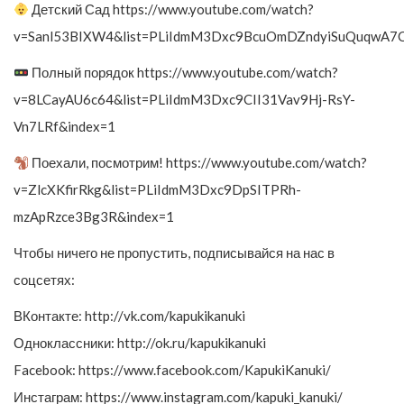
Детский Сад https://www.youtube.com/watch?
v=Sanl53BIXW4&list=PLiIdmM3Dxc9BcuOmDZndyiSuQuqwA7
Полный порядок https://www.youtube.com/watch?
v=8LCayAU6c64&list=PLiIdmM3Dxc9CII31Vav9Hj-RsY-
Vn7LRf&index=1
Поехали, посмотрим! https://www.youtube.com/watch?
v=ZlcXKfirRkg&list=PLiIdmM3Dxc9DpSITPRh-
mzApRzce3Bg3R&index=1
Чтобы ничего не пропустить, подписывайся на нас в
соцсетях:
ВКонтакте: http://vk.com/kapukikanuki
Одноклассники: http://ok.ru/kapukikanuki
Facebook: https://www.facebook.com/KapukiKanuki/
Инстаграм: https://www.instagram.com/kapuki_kanuki/