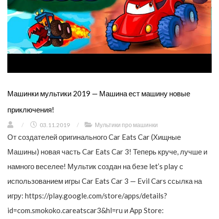
Машинки мультики 2019 — Машина ест машину новые
приключения!
/
03.11.2019
/
Мультики про машинки
От создателей оригинального Car Eats Car (Хищные
Машины) новая часть Car Eats Car 3! Теперь круче, лучше и
намного веселее! Мультик создан на безе let’s play с
использованием игры Car Eats Car 3 — Evil Cars ссылка на
игру: https://play.google.com/store/apps/details?
id=com.smokoko.careatscar3&hl=ru и App Store: