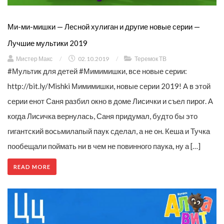
Ми-ми-мишки — Лесной хулиган и другие новые серии —
Лучшие мультики 2019
Мистер Макс
/
02.10.2019
/
Теремок ТВ
#Мультик для детей #Мимимишки, все новые серии:
http://bit.ly/Mishki Мимимишки, новые серии 2019! А в этой
серии енот Саня разбил окно в доме Лисички и съел пирог. А
когда Лисичка вернулась, Саня придумал, будто бы это
гигантский восьмилапый паук сделал, а не он. Кеша и Тучка
пообещали поймать ни в чем не повинного паука, ну а […]
READ MORE