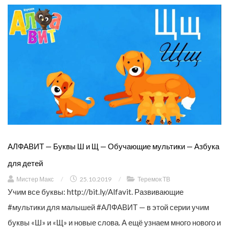
АЛФАВИТ — Буквы Ш и Щ — Обучающие мультики — Азбука
для детей
Мистер Макс
/
25.10.2019
/
Теремок ТВ
Учим все буквы: http://bit.ly/Alfavit. Развивающие
#мультики для малышей #АЛФАВИТ — в этой серии учим
буквы «Ш» и «Щ» и новые слова. А ещё узнаем много нового и