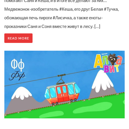
помогают Саня и Кеша, и в итоге всё делают за них…
Медвежонок-изобретатель #Кеша, его друг Белая #Тучка,
обожающая печь пироги #Лисичка, а также еноты-
проказники Саня и Соня вместе живут в лесу. […]
READ MORE