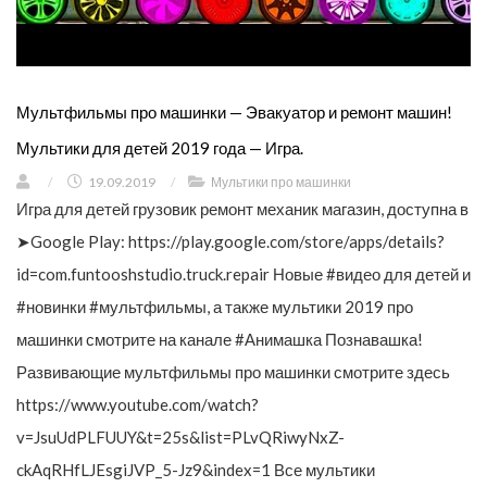
Мультфильмы про машинки — Эвакуатор и ремонт машин!
Мультики для детей 2019 года — Игра.
/
19.09.2019
/
Мультики про машинки
Игра для детей грузовик ремонт механик магазин, доступна в
➤Google Play: https://play.google.com/store/apps/details?
id=com.funtooshstudio.truck.repair Новые #видео для детей и
#новинки #мультфильмы, а также мультики 2019 про
машинки смотрите на канале #Анимашка Познавашка!
Развивающие мультфильмы про машинки смотрите здесь
https://www.youtube.com/watch?
v=JsuUdPLFUUY&t=25s&list=PLvQRiwyNxZ-
ckAqRHfLJEsgiJVP_5-Jz9&index=1 Все мультики