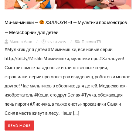
Ми-ми-мишки —
ХЭЛЛОУИН! — Мультики про монстров
— Мегасборник для детей
Мистер Макс
/
28.10.2019
/
Теремок ТВ
#Мультик для детей #Мимимишки, все новые серии:
http://bit.ly/Mishki Мимимишки, мультики про #Хэллоуин!
Смотри самые загадочные и таинственные серии,
страшилки, серии про монстров и чудовищ, роботов и многое
другое! Час мультиков в сборнике для детей. Медвежонок-
изобретатель #Кеша, его друг Белая #Тучка, обожающая
печь пироги #Лисичка, а также еноты-проказники Саня и
Соня вместе живут в лесу. Наши […]
READ MORE