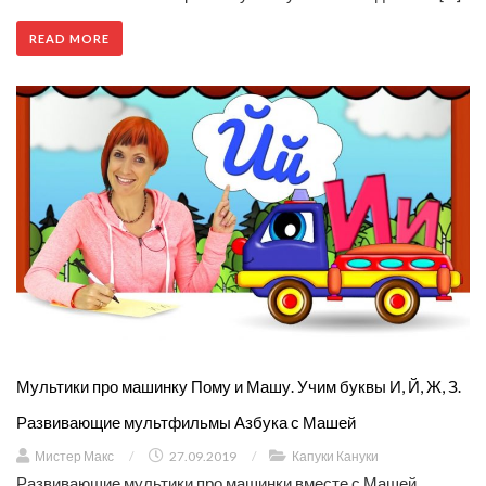
READ MORE
Мультики про машинку Пому и Машу. Учим буквы И, Й, Ж, З.
Развивающие мультфильмы Азбука с Машей
Мистер Макс
/
27.09.2019
/
Капуки Кануки
Развивающие мультики про машинки вместе с Машей