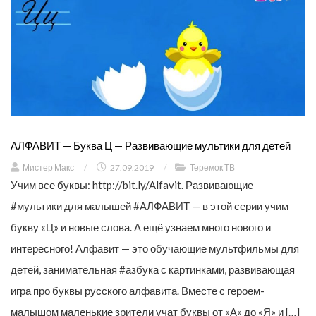
АЛФАВИТ — Буква Ц — Развивающие мультики для детей
Мистер Макс
/
27.09.2019
/
Теремок ТВ
Учим все буквы: http://bit.ly/Alfavit. Развивающие
#мультики для малышей #АЛФАВИТ — в этой серии учим
букву «Ц» и новые слова. А ещё узнаем много нового и
интересного! Алфавит — это обучающие мультфильмы для
детей, занимательная #азбука с картинками, развивающая
игра про буквы русского алфавита. Вместе с героем-
малышом маленькие зрители учат буквы от «А» до «Я» и […]