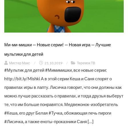
Ми-ми-мишки — Новые серии! — Новая игра — Лучшие
мультики для детей
Мистер Макс
/
21.10.2019
/
Теремок ТВ
#Мультик для детей #Мимимишки, все новые серии:
http://bit.ly/Mishki А в этой серии Кеша и Саня спорят о
правилах игры в лапту. Лисичка говорит, что они должны как
можно лучше рассказать о правилах, и тогда друзья выберут
те, что им больше понравятся. Медвежонок-изобретатель
#Кеша, его друг Белая #Тучка, обожающая печь пироги
#Лисичка, а также еноты-проказники Саня […]