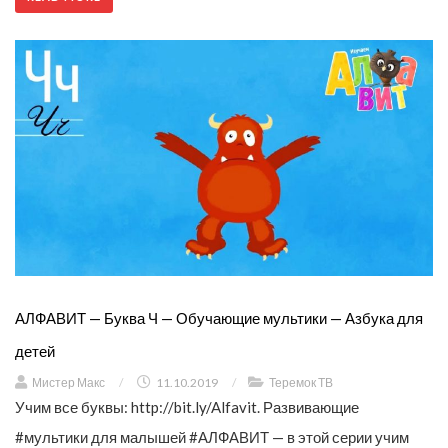
АЛФАВИТ — Буква Ч — Обучающие мультики — Азбука для
детей
Мистер Макс
/
11.10.2019
/
Теремок ТВ
Учим все буквы: http://bit.ly/Alfavit. Развивающие
#мультики для малышей #АЛФАВИТ — в этой серии учим