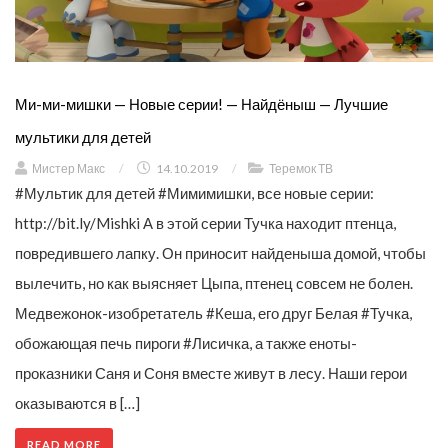
Ми-ми-мишки — Новые серии! — Найдёныш — Лучшие
мультики для детей
Мистер Макс
/
14.10.2019
/
Теремок ТВ
#Мультик для детей #Мимимишки, все новые серии:
http://bit.ly/Mishki А в этой серии Тучка находит птенца,
повредившего лапку. Он приносит найденыша домой, чтобы
вылечить, но как выясняет Цыпа, птенец совсем не болен.
Медвежонок-изобретатель #Кеша, его друг Белая #Тучка,
обожающая печь пироги #Лисичка, а также еноты-
проказники Саня и Соня вместе живут в лесу. Наши герои
оказываются в […]
READ MORE