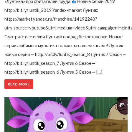
«Лунтика» про обитателей пруда
Новые серии 2019
http://bit.ly/luntik_2019 Yandex-market Лунтик:
https://market.yandex.ru/franchise/14192240?
utm_source=youtube&utm_medium=video&utm_campaign=melnit
Смотрите все серии Лунтика подряд без остановки. Новые
серии любимого мультика только на нашем канале! Лунтик
новые серии — http://bit.ly/luntik_season_8 Лунтик 7 Сезон —
http://bit.ly/luntik_season_7 Лунтик 6 Сезон —
http://bit.ly/luntik_season_6 Лунтик 5 Сезон — […]
READ MORE