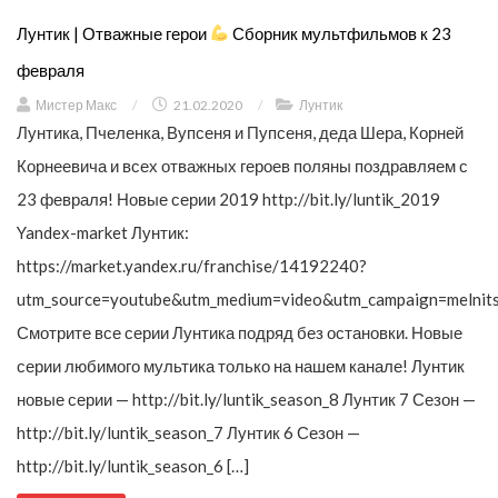
Лунтик | Отважные герои
Сборник мультфильмов к 23
февраля
Мистер Макс
/
21.02.2020
/
Лунтик
Лунтика, Пчеленка, Вупсеня и Пупсеня, деда Шера, Корней
Корнеевича и всех отважных героев поляны поздравляем с
23 февраля! Новые серии 2019 http://bit.ly/luntik_2019
Yandex-market Лунтик:
https://market.yandex.ru/franchise/14192240?
utm_source=youtube&utm_medium=video&utm_campaign=melnit
Смотрите все серии Лунтика подряд без остановки. Новые
серии любимого мультика только на нашем канале! Лунтик
новые серии — http://bit.ly/luntik_season_8 Лунтик 7 Сезон —
http://bit.ly/luntik_season_7 Лунтик 6 Сезон —
http://bit.ly/luntik_season_6 […]