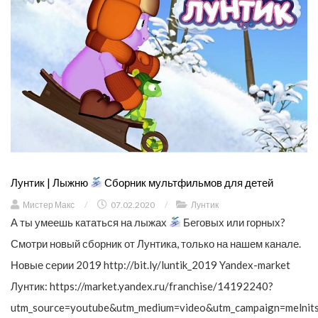
Лунтик | Лыжню
Сборник мультфильмов для детей
Мистер Макс
/
07.02.2020
/
Лунтик
А ты умеешь кататься на лыжах
Беговых или горных?
Смотри новый сборник от Лунтика, только на нашем канале.
Новые серии 2019 http://bit.ly/luntik_2019 Yandex-market
Лунтик: https://market.yandex.ru/franchise/14192240?
utm_source=youtube&utm_medium=video&utm_campaign=melnit