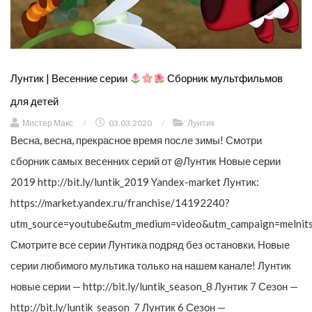
Лунтик | Весенние серии
Сборник мультфильмов
для детей
Мистер Макс
/
03.03.2020
/
Лунтик
Весна, весна, прекрасное время после зимы! Смотри
сборник самых весенних серий от @Лунтик Новые серии
2019 http://bit.ly/luntik_2019 Yandex-market Лунтик:
https://market.yandex.ru/franchise/14192240?
utm_source=youtube&utm_medium=video&utm_campaign=melnit
Смотрите все серии Лунтика подряд без остановки. Новые
серии любимого мультика только на нашем канале! Лунтик
новые серии — http://bit.ly/luntik_season_8 Лунтик 7 Сезон —
http://bit.ly/luntik_season_7 Лунтик 6 Сезон —