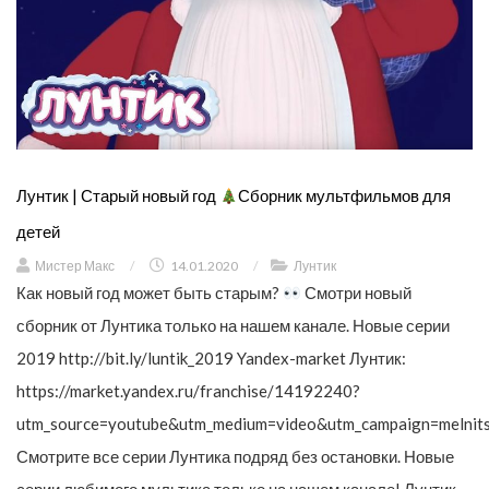
Лунтик | Старый новый год
Сборник мультфильмов для
детей
Мистер Макс
/
14.01.2020
/
Лунтик
Как новый год может быть старым?
Смотри новый
сборник от Лунтика только на нашем канале. Новые серии
2019 http://bit.ly/luntik_2019 Yandex-market Лунтик:
https://market.yandex.ru/franchise/14192240?
utm_source=youtube&utm_medium=video&utm_campaign=melnit
Смотрите все серии Лунтика подряд без остановки. Новые