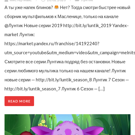
А ты уже напек блинов?
Нет? Тогда смотри быстрее новый
сборник мультфильмов к Масленице, только на канале
@Лунтик Новые серии 2019 http://bit.ly/luntik_2019 Yandex-
market Лунтик:
https://market.yandex.ru/franchise/14192240?
utm_source=youtube&utm_medium=video&utm_campaign=melnit
Смотрите все серии Лунтика подряд без остановки. Новые
серии любимого мультика только на нашем канале! Лунтик
новые серии — http://bit.ly/luntik_season_8 Лунтик 7 Сезон —
http://bit.ly/luntik_season_7 Лунтик 6 Сезон — […]
READ MORE