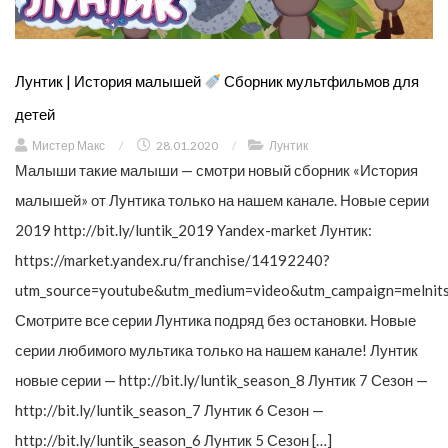
Лунтик | История малышей
Сборник мультфильмов для
детей
Мистер Макс
/
28.01.2020
/
Лунтик
Малыши такие малыши — смотри новый сборник «История
малышей» от Лунтика только на нашем канале. Новые серии
2019 http://bit.ly/luntik_2019 Yandex-market Лунтик:
https://market.yandex.ru/franchise/14192240?
utm_source=youtube&utm_medium=video&utm_campaign=melnit
Смотрите все серии Лунтика подряд без остановки. Новые
серии любимого мультика только на нашем канале! Лунтик
новые серии — http://bit.ly/luntik_season_8 Лунтик 7 Сезон —
http://bit.ly/luntik_season_7 Лунтик 6 Сезон —
http://bit.ly/luntik_season_6 Лунтик 5 Сезон […]