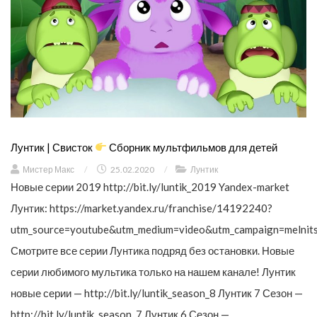
Лунтик | Свисток
Сборник мультфильмов для детей
Мистер Макс
/
25.02.2020
/
Лунтик
Новые серии 2019 http://bit.ly/luntik_2019 Yandex-market
Лунтик: https://market.yandex.ru/franchise/14192240?
utm_source=youtube&utm_medium=video&utm_campaign=melnit
Смотрите все серии Лунтика подряд без остановки. Новые
серии любимого мультика только на нашем канале! Лунтик
новые серии — http://bit.ly/luntik_season_8 Лунтик 7 Сезон —
http://bit.ly/luntik_season_7 Лунтик 6 Сезон —