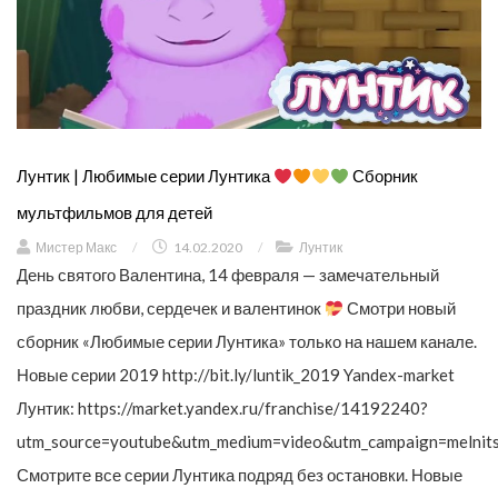
Лунтик | Любимые серии Лунтика
Сборник
мультфильмов для детей
Мистер Макс
/
14.02.2020
/
Лунтик
День святого Валентина, 14 февраля — замечательный
праздник любви, сердечек и валентинок
Смотри новый
сборник «Любимые серии Лунтика» только на нашем канале.
Новые серии 2019 http://bit.ly/luntik_2019 Yandex-market
Лунтик: https://market.yandex.ru/franchise/14192240?
utm_source=youtube&utm_medium=video&utm_campaign=melnit
Смотрите все серии Лунтика подряд без остановки. Новые