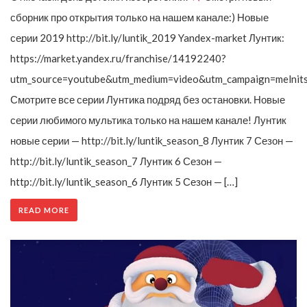
сборник про открытия только на нашем канале:) Новые
серии 2019 http://bit.ly/luntik_2019 Yandex-market Лунтик:
https://market.yandex.ru/franchise/14192240?
utm_source=youtube&utm_medium=video&utm_campaign=melnit
Смотрите все серии Лунтика подряд без остановки. Новые
серии любимого мультика только на нашем канале! Лунтик
новые серии — http://bit.ly/luntik_season_8 Лунтик 7 Сезон —
http://bit.ly/luntik_season_7 Лунтик 6 Сезон —
http://bit.ly/luntik_season_6 Лунтик 5 Сезон — […]
READ MORE