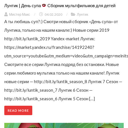
Лунтик | День супа
Сборник мультфильмов для детей
Мистер Макс
/
04.02.2020
/
Лунтик
А ты любишь суп?:) Смотри новый сборник «День супа» от
Лунтика, только на нашем канале:) Новые серии 2019
http://bit.ly/luntik_2019 Yandex-market Лунтик:
https://market.yandex.ru/franchise/14192240?
utm_source=youtube&utm_medium=video&utm_campaign=melnit
Смотрите все серии Лунтика подряд без остановки. Новые
серии любимого мультика только на нашем канале! Лунтик
новые серии — http://bit.ly/luntik_season_8 Лунтик 7 Сезон —
http://bit.ly/luntik_season_7 Лунтик 6 Сезон —
http://bit.ly/luntik_season_6 Лунтик 5 Сезон […]
READ MORE