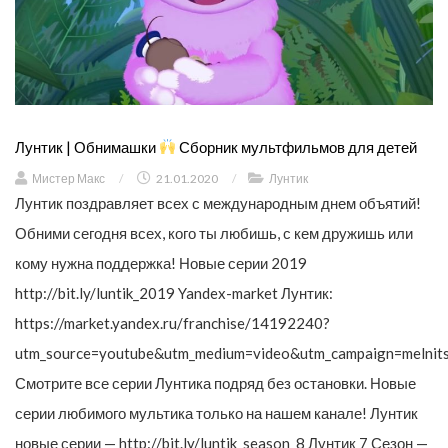
Лунтик | Обнимашки
Сборник мультфильмов для детей
Мистер Макс
/
21.01.2020
/
Лунтик
Лунтик поздравляет всех с международным днем объятий!
Обними сегодня всех, кого ты любишь, с кем дружишь или
кому нужна поддержка! Новые серии 2019
http://bit.ly/luntik_2019 Yandex-market Лунтик:
https://market.yandex.ru/franchise/14192240?
utm_source=youtube&utm_medium=video&utm_campaign=melnit
Смотрите все серии Лунтика подряд без остановки. Новые
серии любимого мультика только на нашем канале! Лунтик
новые серии — http://bit.ly/luntik_season_8 Лунтик 7 Сезон —