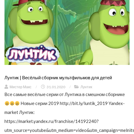
Лунтик | Весёлый сборник мультфильмов для детей
Мистер Макс
/
31.01.2020
/
Лунтик
Все самые весёлые серии от Лунтика в смешном сборнике
Новые серии 2019 http://bit.ly/luntik_2019 Yandex-
market Лунтик:
https://market.yandex.ru/franchise/14192240?
utm_source=youtube&utm_medium=video&utm_campaign=melnit