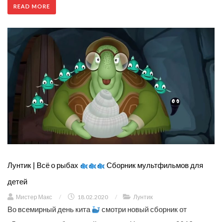
READ MORE
Лунтик | Всё о рыбах
Сборник мультфильмов для
детей
Мистер Макс
/
18.02.2020
/
Лунтик
Во всемирный день кита
смотри новый сборник от