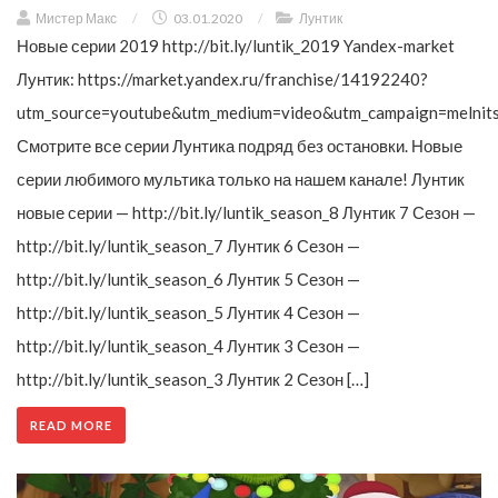
Мистер Макс
/
03.01.2020
/
Лунтик
Новые серии 2019 http://bit.ly/luntik_2019 Yandex-market
Лунтик: https://market.yandex.ru/franchise/14192240?
utm_source=youtube&utm_medium=video&utm_campaign=melnit
Смотрите все серии Лунтика подряд без остановки. Новые
серии любимого мультика только на нашем канале! Лунтик
новые серии — http://bit.ly/luntik_season_8 Лунтик 7 Сезон —
http://bit.ly/luntik_season_7 Лунтик 6 Сезон —
http://bit.ly/luntik_season_6 Лунтик 5 Сезон —
http://bit.ly/luntik_season_5 Лунтик 4 Сезон —
http://bit.ly/luntik_season_4 Лунтик 3 Сезон —
http://bit.ly/luntik_season_3 Лунтик 2 Сезон […]
READ MORE