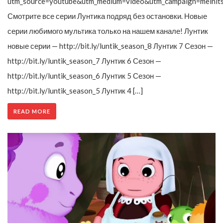
utm_source=youtube&utm_medium=video&utm_campaign=melnit
Смотрите все серии Лунтика подряд без остановки. Новые
серии любимого мультика только на нашем канале! Лунтик
новые серии — http://bit.ly/luntik_season_8 Лунтик 7 Сезон —
http://bit.ly/luntik_season_7 Лунтик 6 Сезон —
http://bit.ly/luntik_season_6 Лунтик 5 Сезон —
http://bit.ly/luntik_season_5 Лунтик 4 […]
READ MORE