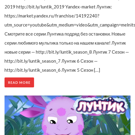
2019 http://bit.ly/luntik_2019 Yandex-market Лунтик:
https://market.yandex.ru/franchise/14192240?
utm_source=youtube&utm_medium=video&utm_campaign=melnit
Смотрите все серии Лунтика подряд без остановки. Новые
серии любимого мультика только на нашем канале! Лунтик
новые серии — http://bit.ly/luntik_season_8 Лунтик 7 Сезон —
http://bit.ly/luntik_season_7 Лунтик 6 Сезон —
http://bit.ly/luntik_season_6 Лунтик 5 Сезон […]
READ MORE