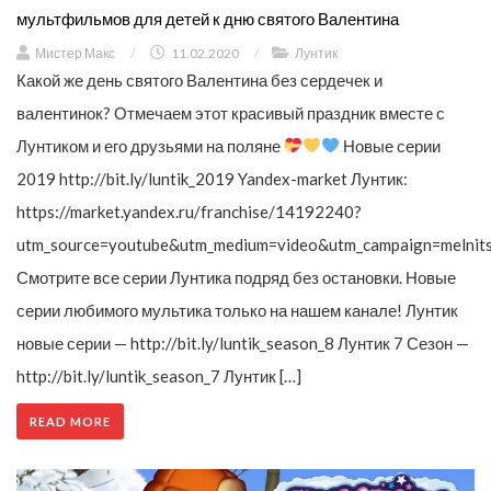
мультфильмов для детей к дню святого Валентина
Мистер Макс
/
11.02.2020
/
Лунтик
Какой же день святого Валентина без сердечек и
валентинок? Отмечаем этот красивый праздник вместе с
Лунтиком и его друзьями на поляне
Новые серии
2019 http://bit.ly/luntik_2019 Yandex-market Лунтик:
https://market.yandex.ru/franchise/14192240?
utm_source=youtube&utm_medium=video&utm_campaign=melnit
Смотрите все серии Лунтика подряд без остановки. Новые
серии любимого мультика только на нашем канале! Лунтик
новые серии — http://bit.ly/luntik_season_8 Лунтик 7 Сезон —
http://bit.ly/luntik_season_7 Лунтик […]
READ MORE