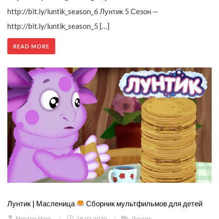
http://bit.ly/luntik_season_6 Лунтик 5 Сезон —
http://bit.ly/luntik_season_5 […]
READ MORE
Лунтик | Масленица
Сборник мультфильмов для детей
Мистер Макс
/
28.02.2020
/
Лунтик