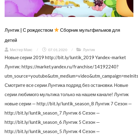
Лунтик | С рождеством
Сборник мультфильмов для
детей
Мистер Макс
/
07.01.2020
/
Лунтик
Новые серии 2019 http://bit.ly/luntik_2019 Yandex-market
Лунтик: https://market.yandex.ru/franchise/14192240?
utm_source=youtube&utm_medium=video&utm_campaign=melnit
Смотрите все серии Лунтика подряд без остановки. Новые
серии любимого мультика только на нашем канале! Лунтик
новые серии — http://bit.ly/luntik_season_8 Лунтик 7 Сезон —
http://bit.ly/luntik_season_7 Лунтик 6 Сезон —
http://bit.ly/luntik_season_6 Лунтик 5 Сезон —
http://bit.ly/luntik_season_5 Лунтик 4 Сезон —