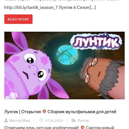
http://bit.ly/luntik_season_7 Лунтик 6 Сезон […]
READ MORE
Лунтик | Открытия
Сборник мультфильмов для детей
Мистер Макс
/
17.01.2020
/
Лунтик
Отмечаем день детских изобретений!
Смотри новый