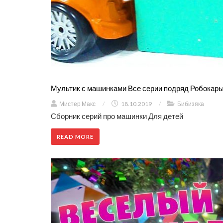
Мультик с машинками Все серии подряд Робокары
Мистер Макс
/
18.10.2019
/
Бибизяка
Сборник серий про машинки Для детей
READ MORE