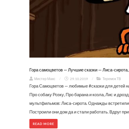
Гора самоцветов — Лучшие сказки — Лиса-сирота, П
Мистер Макс
/
29.10.2019
/
Теремок ТВ
Гора Самоцветов — любимые #сказки для детей на
Про собаку Розку, Про барана и козла, Лис и дро
мультфильмов: Лиса-сирота. Однажды встретились
Построили они дом да и стали работать. Вдруг при
READ MORE