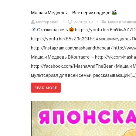
Маша и Медведь — Все серии подряд!
Мистер Макс
/
26.10.2019
/
Маша и Медвед
Сказки на ночь
https://youtu.be/Bm9iwAZ7
https://youtu.be/B5sZ3q2GfEE #машаимедведь П
http://instagram.com/mashaandthebear/ http://w
Маша и Медведь ВКонтакте — http://vk.com/masha
http://facebook.com/MashaAndTheBear «Маша и 
мультсериал для всей семьи, рассказывающий […
READ MORE