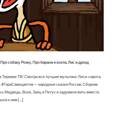
ро собаку Розку, Про барана и козла, Лис и дрозд
 Теремке ТВ! Смотри все лучшие мультики: Лиса-сирота,
зд. #ГораСамоцветов — народные сказки России. Сборник
 Медведь, Волк, Заяц и Петух и задумали жить вместе.
шла к ним […]