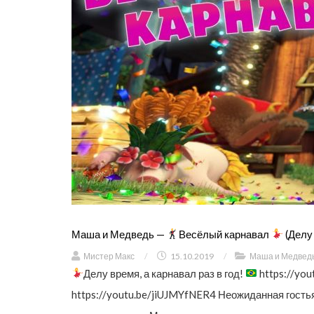
Маша и Медведь —
Весёлый карнавал
(Делу 
Мистер Макс
/
15.10.2019
/
Маша и Медвед
Делу время, а карнавал раз в год!
https://yo
https://youtu.be/jiUJMYfNER4 Неожиданная гостья