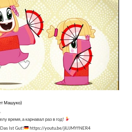
ет Машуко)
ь
елу время, а карнавал раз в год!
Das Ist Gut!
https://youtu.be/jiUJMYfNER4