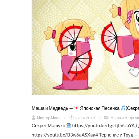
Маша и Медведь —
Японская Песенка
(Секр
Мистер Макс
/
22.10.2019
/
Маша и Медвед
Секрет Машуко
https://youtu.be/fgsLjbVUaYA Д
https://youtu.be/B3w6aASXaa4 Терпение и Труд — 