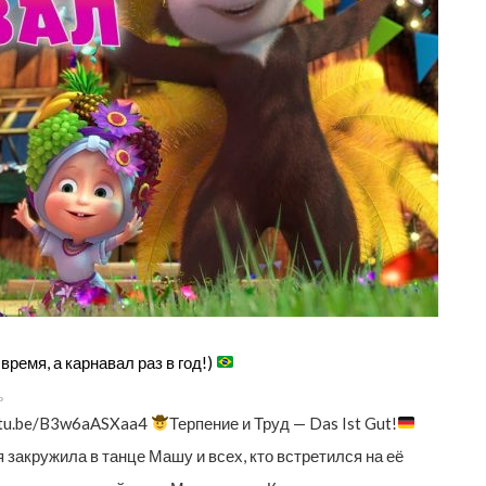
время, а карнавал раз в год!)
ь
utu.be/B3w6aASXaa4
Терпение и Труд — Das Ist Gut!
 закружила в танце Машу и всех, кто встретился на её