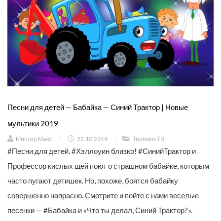
Песни для детей — Бабайка — Синий Трактор | Новые
мультики 2019
Мистер Макс
/
23.10.2019
/
Теремок ТВ
#Песни для детей. #Хэллоуин близко! #СинийТрактор и
Профессор кислых щей поют о страшном бабайке, которым
часто пугают детишек. Но, похоже, боятся бабайку
совершенно напрасно. Смотрите и пойте с нами веселые
песенки — #Бабайка и «Что ты делал, Синий Трактор?».