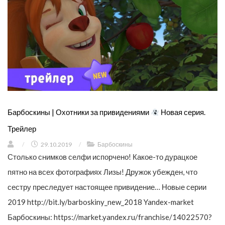
Барбоскины | Охотники за привидениями
Новая серия.
Трейлер
/
29.10.2019
/
Барбоскины
Столько снимков селфи испорчено! Какое-то дурацкое
пятно на всех фотографиях Лизы! Дружок убежден, что
сестру преследует настоящее привидение… Новые серии
2019 http://bit.ly/barboskiny_new_2018 Yandex-market
Барбоскины: https://market.yandex.ru/franchise/14022570?