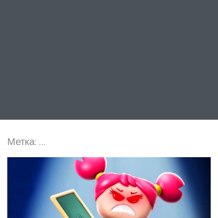
Метка:
…