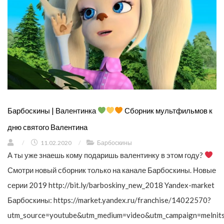
Барбоскины | Валентинка
Сборник мультфильмов к
дню святого Валентина
/
11.02.2020
/
Барбоскины
А ты уже знаешь кому подаришь валентинку в этом году?
Смотри новый сборник только на канале Барбоскины. Новые
серии 2019 http://bit.ly/barboskiny_new_2018 Yandex-market
Барбоскины: https://market.yandex.ru/franchise/14022570?
utm_source=youtube&utm_medium=video&utm_campaign=melnit