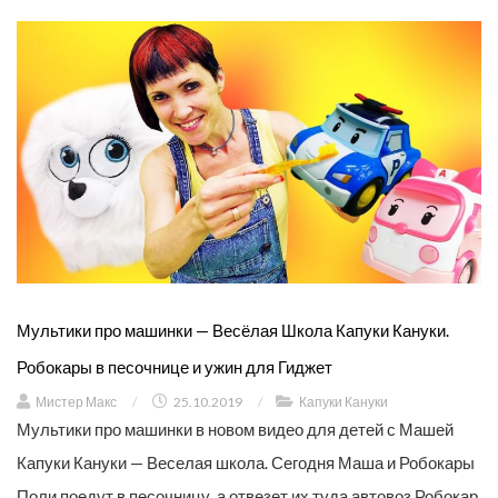
Мультики про машинки — Весёлая Школа Капуки Кануки.
Робокары в песочнице и ужин для Гиджет
Мистер Макс
/
25.10.2019
/
Капуки Кануки
Мультики про машинки в новом видео для детей с Машей
Капуки Кануки — Веселая школа. Сегодня Маша и Робокары
Поли поедут в песочницу, а отвезет их туда автовоз Робокар.