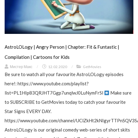
AstroLOLogy | Angry Person | Chapter: Fit & Funtastic |
Compilation | Cartoons for Kids
Мистер Макс
/
12.02.2020
/
GetMovies
Be sure to watch all your favourite AstroLOLogy episodes
here!: https://www.youtube.com/playlist?
list=PL1HIp83QRJHT7Ggp7unqlwJ0LuNymFrSl
Make sure
to SUBSCRIBE to GetMovies today to catch your favourite
Star Signs EVERY DAY.
https://www.youtube.com/channel/UClZkHt2kNIgyrTTPnSQV3S
AstroLOLogy is our original comedy web-series of short skits