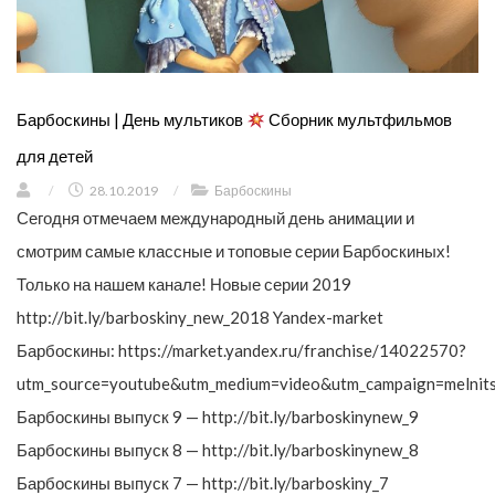
Барбоскины | День мультиков
Сборник мультфильмов
для детей
/
28.10.2019
/
Барбоскины
Сегодня отмечаем международный день анимации и
смотрим самые классные и топовые серии Барбоскиных!
Только на нашем канале! Новые серии 2019
http://bit.ly/barboskiny_new_2018 Yandex-market
Барбоскины: https://market.yandex.ru/franchise/14022570?
utm_source=youtube&utm_medium=video&utm_campaign=melnit
Барбоскины выпуск 9 — http://bit.ly/barboskinynew_9
Барбоскины выпуск 8 — http://bit.ly/barboskinynew_8
Барбоскины выпуск 7 — http://bit.ly/barboskiny_7