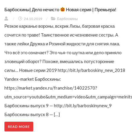
Барбоскины| Дело нечисто
Новая серия | Премьера!
/
24.10.2019
/
Барбоскины
Резкое карканье вороны, вскрик Лизы, багровая краска
сочится по траве! Таинственное исчезновение сестры. А
также лейки Дружка и Розиной жидкости для снятия лака.
Что всё это означает? Это чья-то шутка или дело приняло
зловещий оборот? Похоже, вмешались потусторонние
силы… Новые серии 2019 http://bit.ly/barboskiny_new_2018
Yandex-market Барбоскины:
https://market.yandex.ru/franchise/14022570?
utm_source=youtube&utm_medium=video&utm_campaign=melnit
Барбоскины выпуск 9 — http://bit.ly/barboskinynew_9
Барбоскины выпуск 8 — […]
READ MORE