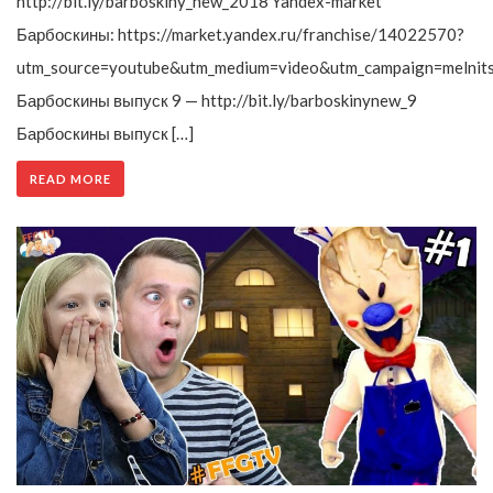
http://bit.ly/barboskiny_new_2018 Yandex-market
Барбоскины: https://market.yandex.ru/franchise/14022570?
utm_source=youtube&utm_medium=video&utm_campaign=melnit
Барбоскины выпуск 9 — http://bit.ly/barboskinynew_9
Барбоскины выпуск […]
READ MORE