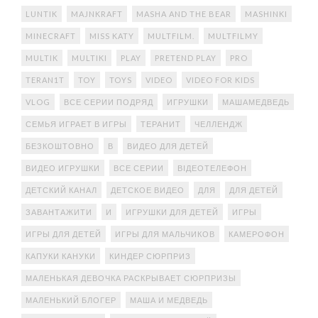
LUNTIK
MAJNKRAFT
MASHA AND THE BEAR
MASHINKI
MINECRAFT
MISS KATY
MULTFILM.
MULTFILMY
MULTIK
MULTIKI
PLAY
PRETEND PLAY
PRO
TERAN1T
TOY
TOYS
VIDEO
VIDEO FOR KIDS
VLOG
ВСЕ СЕРИИ ПОДРЯД
ИГРУШКИ
МАШАМЕДВЕДЬ
СЕМЬЯ ИГРАЕТ В ИГРЫ
ТЕРАНИТ
ЧЕЛЛЕНДЖ
БЕЗКОШТОВНО
В
ВИДЕО ДЛЯ ДЕТЕЙ
ВИДЕО ИГРУШКИ
ВСЕ СЕРИИ
ВІДЕОТЕЛЕФОН
ДЕТСКИЙ КАНАЛ
ДЕТСКОЕ ВИДЕО
ДЛЯ
ДЛЯ ДЕТЕЙ
ЗАВАНТАЖИТИ
И
ИГРУШКИ ДЛЯ ДЕТЕЙ
ИГРЫ
ИГРЫ ДЛЯ ДЕТЕЙ
ИГРЫ ДЛЯ МАЛЬЧИКОВ
КАМЕРОФОН
КАПУКИ КАНУКИ
КИНДЕР СЮРПРИЗ
МАЛЕНЬКАЯ ДЕВОЧКА РАСКРЫВАЕТ СЮРПРИЗЫ
МАЛЕНЬКИЙ БЛОГЕР
МАША И МЕДВЕДЬ