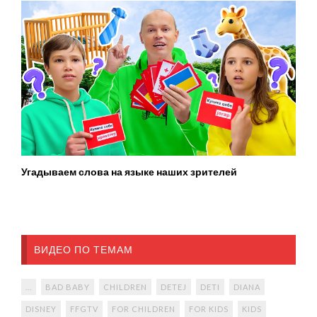
Угадываем слова на языке наших зрителей
ВИДЕО ПО ТЕМАМ
...
BAD BABY
CHILDREN
DETEJ
DETI
DIANA
DISNEY
FFGTV
FOR CHILDREN
FOR KIDS
KIDS