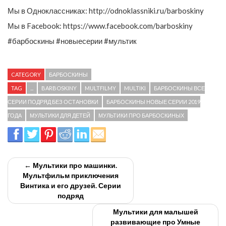
Мы в Одноклассниках: http://odnoklassniki.ru/barboskiny
Мы в Facebook: https://www.facebook.com/barboskiny
#барбоскины #новыесерии #мультик
CATEGORY
БАРБОСКИНЫ
TAG
...
BARBOSKINY
MULTFILMY
MULTIKI
БАРБОСКИНЫ ВСЕ
СЕРИИ ПОДРЯД БЕЗ ОСТАНОВКИ
БАРБОСКИНЫ НОВЫЕ СЕРИИ 2019
ГОДА
МУЛЬТИКИ ДЛЯ ДЕТЕЙ
МУЛЬТИКИ ПРО БАРБОСКИНЫХ
← Мультики про машинки.
Мультфильм приключения
Винтика и его друзей. Серии
подряд
Мультики для малышей
развивающие про Умные