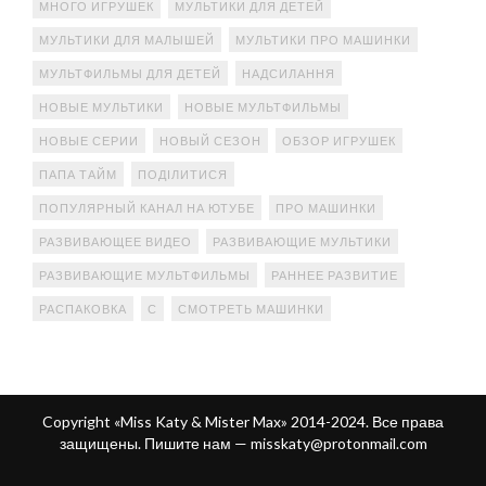
МНОГО ИГРУШЕК
МУЛЬТИКИ ДЛЯ ДЕТЕЙ
МУЛЬТИКИ ДЛЯ МАЛЫШЕЙ
МУЛЬТИКИ ПРО МАШИНКИ
МУЛЬТФИЛЬМЫ ДЛЯ ДЕТЕЙ
НАДСИЛАННЯ
НОВЫЕ МУЛЬТИКИ
НОВЫЕ МУЛЬТФИЛЬМЫ
НОВЫЕ СЕРИИ
НОВЫЙ СЕЗОН
ОБЗОР ИГРУШЕК
ПАПА ТАЙМ
ПОДІЛИТИСЯ
ПОПУЛЯРНЫЙ КАНАЛ НА ЮТУБЕ
ПРО МАШИНКИ
РАЗВИВАЮЩЕЕ ВИДЕО
РАЗВИВАЮЩИЕ МУЛЬТИКИ
РАЗВИВАЮЩИЕ МУЛЬТФИЛЬМЫ
РАННЕЕ РАЗВИТИЕ
РАСПАКОВКА
С
СМОТРЕТЬ МАШИНКИ
Copyright «Miss Katy & Mister Max» 2014-2024. Все права
защищены. Пишите нам —
misskaty@protonmail.com