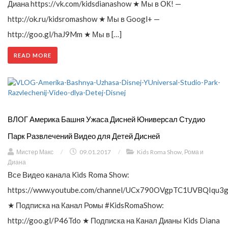
Диана https://vk.com/kidsdianashow ★ Мы в ОК! —
http://ok.ru/kidsromashow ★ Мы в Googl+ —
http://goo.gl/haJ9Mm ★ Мы в […]
READ MORE
ВЛОГ Америка Башня Ужаса Дисней Юниверсал Студио
Парк Развлечений Видео для Детей Дисней
Мистер Макс
/
09.01.2017
/
Kids Roma Show
,
Рома и
Диана
Все Видео канала Kids Roma Show:
https://www.youtube.com/channel/UCx790OVgpTC1UVBQIqu3g
★ Подписка на Канал Ромы #KidsRomaShow:
http://goo.gl/P46Tdo ★ Подписка на Канал Дианы Kids Diana