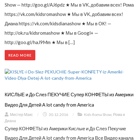
Show — http://goo.gl/AJ6pdz ★ Мы в VK, добавим всех! Рома
https://vk.com/kidsromashow ★ Мы в VK, добавим всех!
Диана https://vk.com/kidsdianashow ★ Мы в ОК! —
http://ok.ru/kidsromashow ★ Мы в Googl+ —
http://goo.gl/haJ9Mm ★ Мы в […]
READ MORE
КИСЛЫЕ и До Слез ПЕКУЧИЕ Супер КОНФЕТЫ из Америки
Видео Для Детей A lot candy from America
Мистер Макс
/
30.12.2016
/
Kids Roma Show
,
Рома и
Диана
Супер КОНФЕТЫ из Америки Кислые и До Слез Пекучие
Видео Для Детей A lot candy from America Все Видео канала