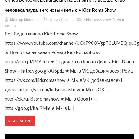
человека паука и его новый велык ★Kids Roma Show
Мистер Макс
/
02.12.2016
/
Kids Roma Show
,
Рома и
Диана
Все Видео канала Kids Roma Show:
https://www.youtube.com/channel/UCx790OVgpTC1UVBQIqu3g
★ Подписка на Канал Ромы #KidsRomaShow:
http://goo.gl/P46Tdo ★ Подписка на Канал Дианы Kids Diana
Show — http://goo.gl/AJ6pdz ★ Мы в VK, добавим всех! Рома
https://vk.com/kidsromashow ★ Мы в VK, добавим всех!
Диана https://vk.com/kidsdianashow ★ Мы в ОК! —
http://ok.ru/kidsromashow ★ Мы в Googl+ —
http://goo.gl/haJ9Mm ★ Мы в […]
READ MORE