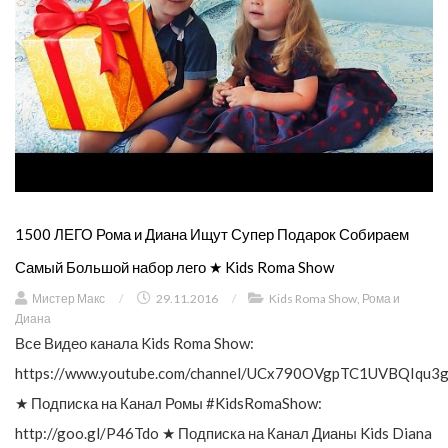
1500 ЛЕГО Рома и Диана Ищут Супер Подарок Собираем
Самый Большой набор лего ★ Kids Roma Show
Мистер Макс
/
29.11.2016
/
Kids Roma Show
,
Рома и
Диана
Все Видео канала Kids Roma Show:
https://www.youtube.com/channel/UCx790OVgpTC1UVBQIqu3g
★ Подписка на Канал Ромы #KidsRomaShow:
http://goo.gl/P46Tdo ★ Подписка на Канал Дианы Kids Diana