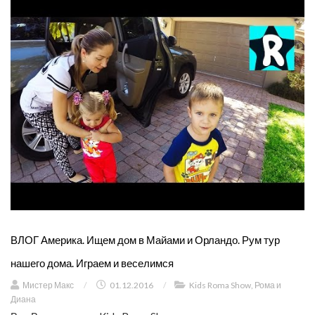
ВЛОГ Америка. Ищем дом в Майами и Орландо. Рум тур
нашего дома. Играем и веселимся
Мистер Макс
/
01.12.2016
/
Kids Roma Show
,
Рома и
Диана