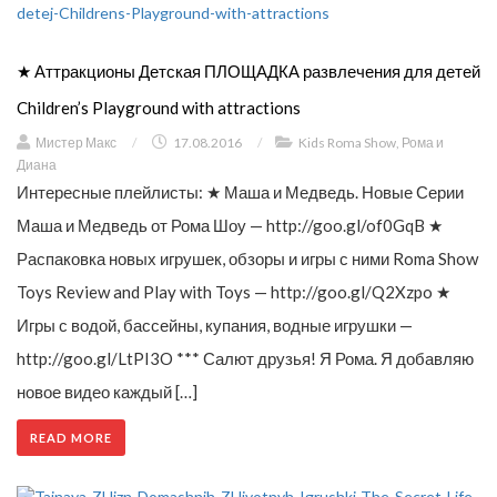
★ Аттракционы Детская ПЛОЩАДКА развлечения для детей
Children’s Playground with attractions
Мистер Макс
/
17.08.2016
/
Kids Roma Show
,
Рома и
Диана
Интересные плейлисты: ★ Маша и Медведь. Новые Серии
Маша и Медведь от Рома Шоу — http://goo.gl/of0GqB ★
Распаковка новых игрушек, обзоры и игры с ними Roma Show
Toys Review and Play with Toys — http://goo.gl/Q2Xzpo ★
Игры с водой, бассейны, купания, водные игрушки —
http://goo.gl/LtPI3O *** Салют друзья! Я Рома. Я добавляю
новое видео каждый […]
READ MORE