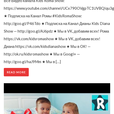
Все Видео канала Kids Roma Show:
https://www.youtube.com/channel/UCx790OVgpTC1UVBQIqu3g
★ Подписка на Канал Ромы #KidsRomaShow:
http://goo.gl/P46Tdo ★ Подписка на Канал Дианы Kids Diana
Show — http://goo.gl/AJ6pdz ★ Мы в VK, добавим всех! Рома
https://vk.com/kidsromashow ★ Мы в VK, добавим всех!
Диана https://vk.com/kidsdianashow ★ Мы в ОК! —
http://ok.ru/kidsromashow ★ Мы в Googl+ —
http://goo.gl/haJ9Mm ★ Мы в […]
READ MORE