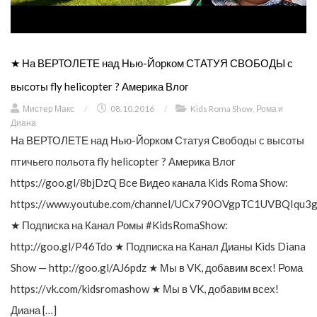
★ На ВЕРТОЛЕТЕ над Нью-Йорком СТАТУЯ СВОБОДЫ с
высоты fly helicopter ? Америка Влог
Мистер Макс
/
08.10.2016
/
Kids Roma Show
,
Рома и
Диана
На ВЕРТОЛЕТЕ над Нью-Йорком Статуя Свободы с высоты
птичьего польота fly helicopter ? Америка Влог
https://goo.gl/8bjDzQ Все Видео канала Kids Roma Show:
https://www.youtube.com/channel/UCx790OVgpTC1UVBQIqu3g
★ Подписка на Канал Ромы #KidsRomaShow:
http://goo.gl/P46Tdo ★ Подписка на Канал Дианы Kids Diana
Show — http://goo.gl/AJ6pdz ★ Мы в VK, добавим всех! Рома
https://vk.com/kidsromashow ★ Мы в VK, добавим всех!
Диана […]