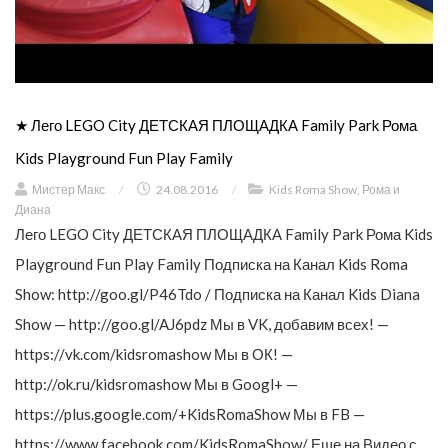
★ Лего LEGO City ДЕТСКАЯ ПЛОЩАДКА Family Park Рома
Kids Playground Fun Play Family
Мистер Макс
/
24.08.2016
/
Kids Roma Show
,
Рома и
Диана
Лего LEGO City ДЕТСКАЯ ПЛОЩАДКА Family Park Рома Kids
Playground Fun Play Family Подписка на Канал Kids Roma
Show: http://goo.gl/P46Tdo / Подписка на Канал Kids Diana
Show — http://goo.gl/AJ6pdz Мы в VK, добавим всех! —
https://vk.com/kidsromashow Мы в ОК! —
http://ok.ru/kidsromashow Мы в Googl+ —
https://plus.google.com/+KidsRomaShow Мы в FB —
https://www.facebook.com/KidsRomaShow/ Еще на Видео с