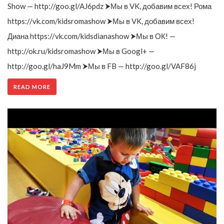
Show — http://goo.gl/AJ6pdz ⮞Мы в VK, добавим всех! Рома
https://vk.com/kidsromashow ⮞Мы в VK, добавим всех!
Диана https://vk.com/kidsdianashow ⮞Мы в ОК! —
http://ok.ru/kidsromashow ⮞Мы в Googl+ —
http://goo.gl/haJ9Mm ⮞Мы в FB — http://goo.gl/VAF86j
READ MORE