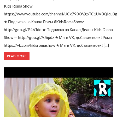
Kids Roma Show:
https://www.youtube.com/channel/UCx790OVgpTC1UVBQIqu3g
★ Подписка на Канал Ромы #KidsRomaShow:
http://goo.gl/P46Tdo ★ Подписка на Канал Дианы Kids Diana
Show — http://goo.gl/AJ6pdz ★ Мы в VK, добавим всех! Рома
https://vk.com/kidsromashow ★ Мы в VK, добавим всех! […]
READ MORE