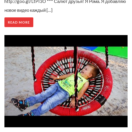
http://goo.gl/LtPI3O *** Салют друзья! Я Рома. Я добавляю
новое видео каждый […]
READ MORE