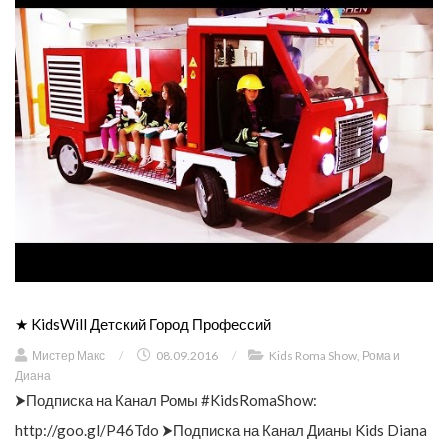
★ KidsWill Детский Город Профессий
Мистер Макс
/
08.09.2016
/
Kids Roma Show
,
Рома и
Диана
⮞Подписка на Канал Ромы #KidsRomaShow:
http://goo.gl/P46Tdo ⮞Подписка на Канал Дианы Kids Diana