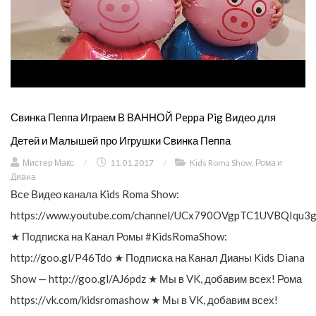
Свинка Пеппа Играем В ВАННОЙ Peppa Pig Видео для
Детей и Малышей про Игрушки Свинка Пеппа
Мистер Макс
/
11.01.2017
/
Kids Roma Show
,
Рома и
Диана
Все Видео канала Kids Roma Show:
https://www.youtube.com/channel/UCx790OVgpTC1UVBQIqu3g
★ Подписка на Канал Ромы #KidsRomaShow:
http://goo.gl/P46Tdo ★ Подписка на Канал Дианы Kids Diana
Show — http://goo.gl/AJ6pdz ★ Мы в VK, добавим всех! Рома
https://vk.com/kidsromashow ★ Мы в VK, добавим всех!