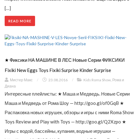
[…]
READ MORE
★ Фиксики НА МАШИНЕ В ЛЕС Новые Серии ФИКСИКИ
Fixiki New Eggs Toys Fixiki Surprise Kinder Surprise
Мистер Макс
/
23.08.2016
/
Kids Roma Show
,
Рома и
Диана
Интересные плейлисты: ★ Маша и Медведь. Новые Серии
Маша и Медведь от Рома Шоу — http://goo.gl/of0GqB ★
Распаковка новых игрушек, обзоры и игры с ними Roma Show
Toys Review and Play with Toys — http://goo.gl/Q2Xzpo ★
Игры с водой, бассейны, купания, водные игрушки —