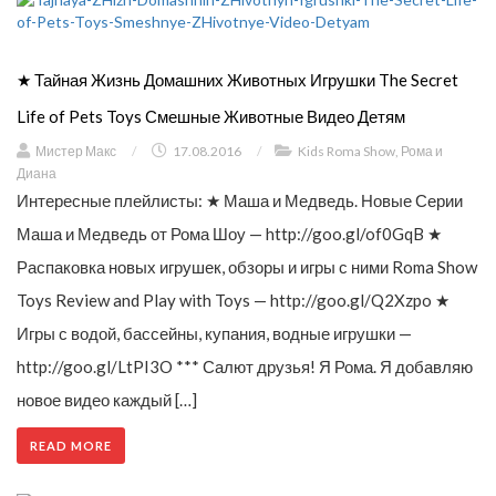
★ Тайная Жизнь Домашних Животных Игрушки The Secret
Life of Pets Toys Смешные Животные Видео Детям
Мистер Макс
/
17.08.2016
/
Kids Roma Show
,
Рома и
Диана
Интересные плейлисты: ★ Маша и Медведь. Новые Серии
Маша и Медведь от Рома Шоу — http://goo.gl/of0GqB ★
Распаковка новых игрушек, обзоры и игры с ними Roma Show
Toys Review and Play with Toys — http://goo.gl/Q2Xzpo ★
Игры с водой, бассейны, купания, водные игрушки —
http://goo.gl/LtPI3O *** Салют друзья! Я Рома. Я добавляю
новое видео каждый […]
READ MORE