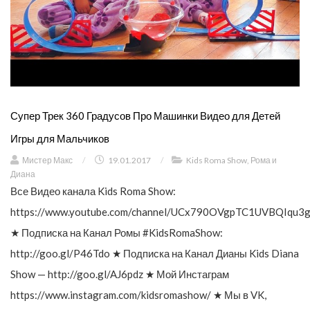
Супер Трек 360 Градусов Про Машинки Видео для Детей
Игры для Мальчиков
Мистер Макс
/
19.01.2017
/
Kids Roma Show
,
Рома и
Диана
Все Видео канала Kids Roma Show:
https://www.youtube.com/channel/UCx790OVgpTC1UVBQIqu3g
★ Подписка на Канал Ромы #KidsRomaShow:
http://goo.gl/P46Tdo ★ Подписка на Канал Дианы Kids Diana
Show — http://goo.gl/AJ6pdz ★ Мой Инстаграм
https://www.instagram.com/kidsromashow/ ★ Мы в VK,