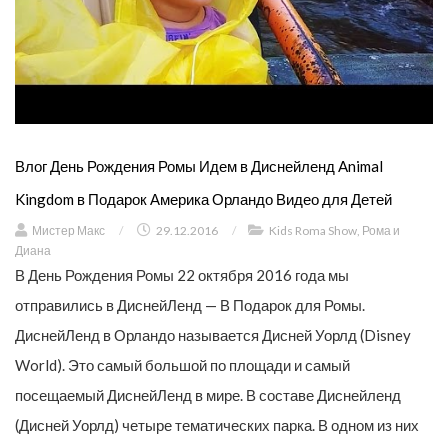
Влог День Рождения Ромы Идем в Диснейленд Animal
Kingdom в Подарок Америка Орландо Видео для Детей
Мистер Макс
/
29.12.2016
/
Kids Roma Show
,
Рома и
Диана
В День Рождения Ромы 22 октября 2016 года мы
отправились в ДиснейЛенд — В Подарок для Ромы.
ДиснейЛенд в Орландо называется Дисней Уорлд (Disney
World). Это самый большой по площади и самый
посещаемый ДиснейЛенд в мире. В составе Диснейленд
(Дисней Уорлд) четыре тематических парка. В одном из них