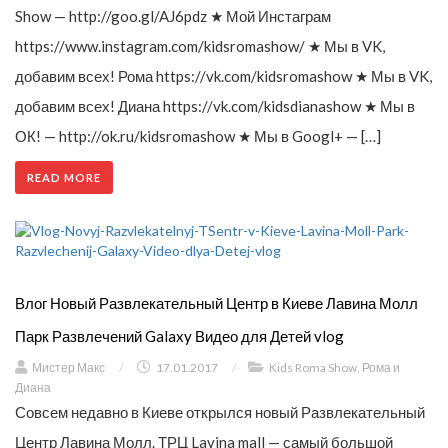
Show — http://goo.gl/AJ6pdz ★ Мой Инстаграм
https://www.instagram.com/kidsromashow/ ★ Мы в VK,
добавим всех! Рома https://vk.com/kidsromashow ★ Мы в VK,
добавим всех! Диана https://vk.com/kidsdianashow ★ Мы в
ОК! — http://ok.ru/kidsromashow ★ Мы в Googl+ — […]
READ MORE
Влог Новый Развлекательный Центр в Киеве Лавина Молл
Парк Развлечений Galaxy Видео для Детей vlog
Мистер Макс
/
17.01.2017
/
Kids Roma Show
,
Рома и
Диана
Совсем недавно в Киеве открылся новый Развлекательный
Центр Лавина Молл. ТРЦ Lavina mall — самый большой