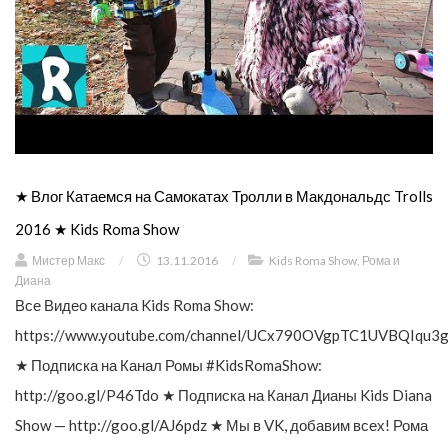
★ Влог Катаемся на Самокатах Тролли в Макдональдс Trolls
2016 ★ Kids Roma Show
Мистер Макс
/
13.11.2016
/
Kids Roma Show
,
Рома и
Диана
Все Видео канала Kids Roma Show:
https://www.youtube.com/channel/UCx790OVgpTC1UVBQIqu3g
★ Подписка на Канал Ромы #KidsRomaShow:
http://goo.gl/P46Tdo ★ Подписка на Канал Дианы Kids Diana
Show — http://goo.gl/AJ6pdz ★ Мы в VK, добавим всех! Рома