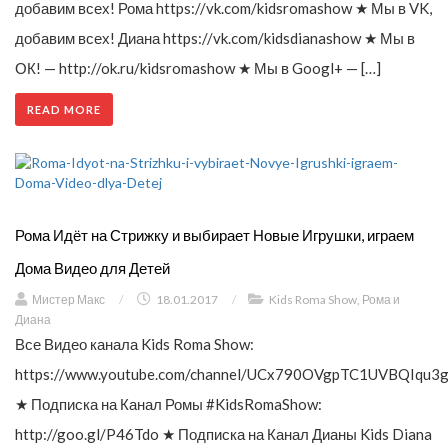
добавим всех! Рома https://vk.com/kidsromashow ★ Мы в VK,
добавим всех! Диана https://vk.com/kidsdianashow ★ Мы в
ОК! — http://ok.ru/kidsromashow ★ Мы в Googl+ — […]
READ MORE
Рома Идёт на Стрижку и выбирает Новые Игрушки, играем
Дома Видео для Детей
Мистер Макс
/
18.01.2017
/
Kids Roma Show
,
Рома и
Диана
Все Видео канала Kids Roma Show:
https://www.youtube.com/channel/UCx790OVgpTC1UVBQIqu3g
★ Подписка на Канал Ромы #KidsRomaShow:
http://goo.gl/P46Tdo ★ Подписка на Канал Дианы Kids Diana