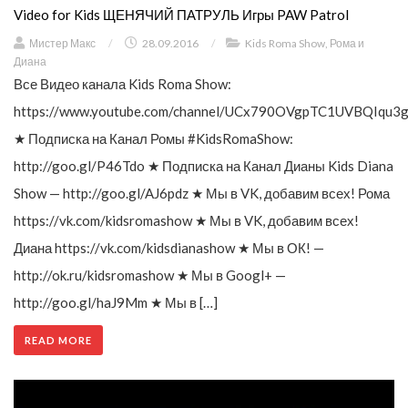
Video for Kids ЩЕНЯЧИЙ ПАТРУЛЬ Игры PAW Patrol
Мистер Макс
/
28.09.2016
/
Kids Roma Show
,
Рома и
Диана
Все Видео канала Kids Roma Show:
https://www.youtube.com/channel/UCx790OVgpTC1UVBQIqu3g
★ Подписка на Канал Ромы #KidsRomaShow:
http://goo.gl/P46Tdo ★ Подписка на Канал Дианы Kids Diana
Show — http://goo.gl/AJ6pdz ★ Мы в VK, добавим всех! Рома
https://vk.com/kidsromashow ★ Мы в VK, добавим всех!
Диана https://vk.com/kidsdianashow ★ Мы в ОК! —
http://ok.ru/kidsromashow ★ Мы в Googl+ —
http://goo.gl/haJ9Mm ★ Мы в […]
READ MORE