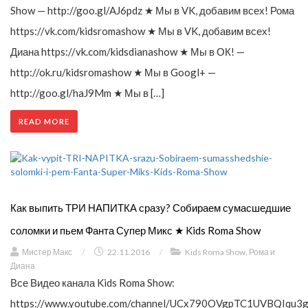
Show — http://goo.gl/AJ6pdz ★ Мы в VK, добавим всех! Рома
https://vk.com/kidsromashow ★ Мы в VK, добавим всех!
Диана https://vk.com/kidsdianashow ★ Мы в ОК! —
http://ok.ru/kidsromashow ★ Мы в Googl+ —
http://goo.gl/haJ9Mm ★ Мы в […]
READ MORE
Как выпить ТРИ НАПИТКА сразу? Собираем сумасшедшие
соломки и пьем Фанта Супер Микс ★ Kids Roma Show
Мистер Макс
/
22.11.2016
/
Kids Roma Show
,
Рома и
Диана
Все Видео канала Kids Roma Show:
https://www.youtube.com/channel/UCx790OVgpTC1UVBQIqu3g