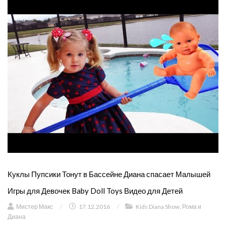
Куклы Пупсики Тонут в Бассейне Диана спасает Малышей
Игры для Девочек Baby Doll Toys Видео для Детей
Мистер Макс
/
17.12.2016
/
Kids Diana Show
,
Рома и
Диана