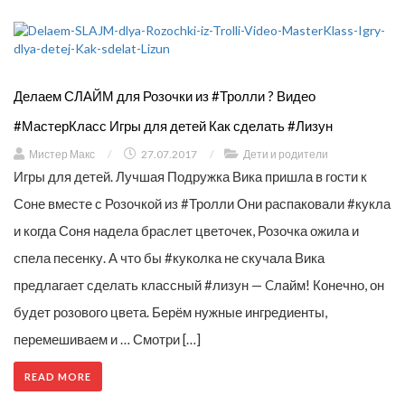
Делаем СЛАЙМ для Розочки из #Тролли ? Видео
#МастерКласс Игры для детей Как сделать #Лизун
Мистер Макс
/
27.07.2017
/
Дети и родители
Игры для детей. Лучшая Подружка Вика пришла в гости к
Соне вместе с Розочкой из #Тролли Они распаковали #кукла
и когда Соня надела браслет цветочек, Розочка ожила и
спела песенку. А что бы #куколка не скучала Вика
предлагает сделать классный #лизун — Cлайм! Конечно, он
будет розового цвета. Берём нужные ингредиенты,
перемешиваем и … Смотри […]
READ MORE