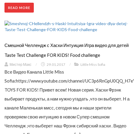
READ MORE
Смешной Челлендж с Хаски Интуиция Игра видео для детей
Taste Test Challenge FOR KIDS! Food challenge
Мистер Макс
/
29.01.2017
/
Little Miss Sofia
Все Видео Канала Little Miss
Sofia:https://www.youtube.com/channel/UC3p6RnGpU0QQ_H7
TOYS FOR KIDS! Привет всем! Новая серия. Хаски Фрэнк
выбирает продукты, а нам нужно угадать ,что он выберет. Н а
канале Маленькая мисс, сегодня мы и наши зрители
проверяем свою интуицию в новом Супер смешном
Челлендж ,что выберет наш Фрэнк сибирский хаски . Видео