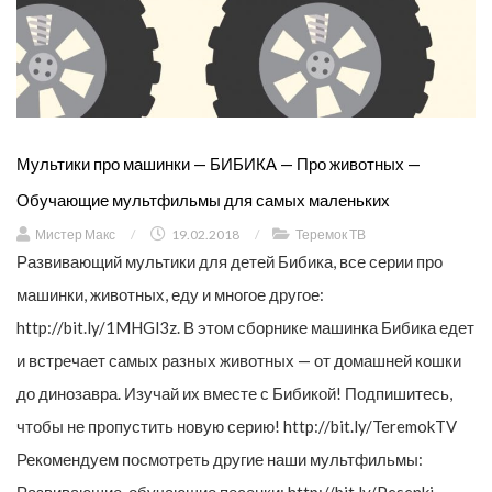
Мультики про машинки — БИБИКА — Про животных —
Обучающие мультфильмы для самых маленьких
Мистер Макс
/
19.02.2018
/
Теремок ТВ
Развивающий мультики для детей Бибика, все серии про
машинки, животных, еду и многое другое:
http://bit.ly/1MHGl3z. В этом сборнике машинка Бибика едет
и встречает самых разных животных — от домашней кошки
до динозавра. Изучай их вместе с Бибикой! Подпишитесь,
чтобы не пропустить новую серию! http://bit.ly/TeremokTV
Рекомендуем посмотреть другие наши мультфильмы:
Развивающие, обучающие песенки: http://bit.ly/Pesenki.