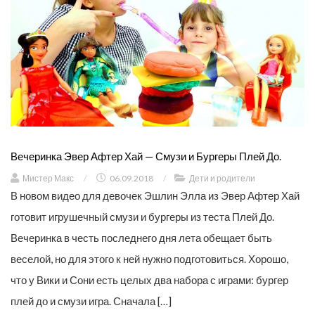
Вечеринка Эвер Афтер Хай — Смузи и Бургеры Плей До.
Мистер Макс
/
06.09.2018
/
Дети и родители
В новом видео для девочек Эшлин Элла из Эвер Афтер Хай
готовит игрушечный смузи и бургеры из теста Плей До.
Вечеринка в честь последнего дня лета обещает быть
веселой, но для этого к ней нужно подготовиться. Хорошо,
что у Вики и Сони есть целых два набора с играми: бургер
плей до и смузи игра. Сначала […]