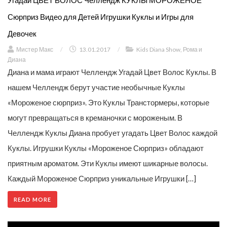
Угадай ЦВЕТ ВОЛОС Челлендж КУКЛЫ МОРОЖЕНОЕ
Сюрприз Видео для Детей Игрушки Куклы и Игры для
Девочек
Мистер Макс
/
13.01.2017
/
Kids Diana Show
,
Рома и
Диана
Диана и мама играют Челлендж Угадай Цвет Волос Куклы. В
нашем Челлендж берут участие необычные Куклы
«Мороженое сюрприз». Это Куклы Транстормеры, которые
могут превращаться в креманочки с мороженым. В
Челлендж Куклы Диана пробует угадать Цвет Волос каждой
Куклы. Игрушки Куклы «Мороженое Сюрприз» обладают
приятным ароматом. Эти Куклы имеют шикарные волосы.
Каждый Мороженое Сюрприз уникальные Игрушки […]
READ MORE