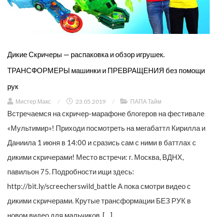
Дикие Скричеры — распаковка и обзор игрушек.
ТРАНСФОРМЕРЫ машинки и ПРЕВРАЩЕНИЯ без помощи
рук
Мистер Макс
/
23.05.2019
/
ПАПА Тайм
Встречаемся на скричер-марафоне блогеров на фестивале
«Мультимир»! Приходи посмотреть на мегабаттл Кирилла и
Даниила 1 июня в 14:00 и сразись сам с ними в баттлах с
дикими скричерами! Место встречи: г. Москва, ВДНХ,
павильон 75. Подробности ищи здесь:
http://bit.ly/screecherswild_battle А пока смотри видео с
дикими скричерами. Крутые трансформации БЕЗ РУК в
новом видео для мальчиков. […]