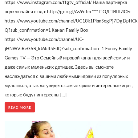
https://www.instagram.com/ffgtv_official/ Наша партнерка
подключайся сюда: http://goo.gl/As9ofm *** ПОДПИШИСЬ:
https://www.youtube.com/channel/UC18k1PkmSegPj7DgDpHCk
Q?sub_confirmation=1 Канал Family Box:
https://www.youtube.com/channel/UC-
jHNWViReG6R_kJ6b45FdQ?sub_confirmation=1 Funny Family
Games TV — Это Семейный игровой канал для всей семьи и
даже самых маленьких детишек. Здесь вы сможете
наслаждаться с вашими любимыми играми из популярных
мультиков, а так же увидеть самые яркие и интересные игры,
которые будут интересны […]
READ MORE