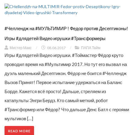
#Челлендж на #МУЛЬТИМИР ! Федор против Десептиконы!
Игры #длядетей Видео игрушки #Трансформеры
Мистер Макс
/
08.06.2017
/
ПАПА Тайм
Игры #длядетей Видео игрушки. #Тоймастер Фёдор круто
проводил время на #Мультимир 2017. Но тут его вызвал на
дуэль маленький Десептикон. Фёдор не боится #Челлендж
Вызов Принят! Первое испытание удержаться на Баланс
Борде. Кажется всё просто! Дальше, стреляем из
катапульты Энгри Бердз. Кто самый меткий, робот
#Трансформер или Фёдор? Что дальше Денс Батл с героями
мультиков […]
READ MORE