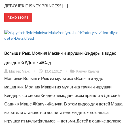
ДЕВОЧЕК DISNEY PRINCESS […]
READ MORE
Вспыш и Рык, Молния Маквин и игрушки Киндеры в видео
для детей #ДетскийСад
Мистер Макс
/
15.01.2017
/
Капуки Кануки
Машинки Вспыш и Рык из мультика «Вспыш и чудо
машинки», Молния Маквин из мультика тачки и игрушки
Киндеры со своим Киндер чемоданчиком пришли в Детский
Садик к Маше #КапукиКануки. В этом видео для детей Маша
и зрители становятся воспитателями детского сада, а
игрушки из мультфильмов — детьми. Детей в садике должно