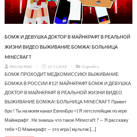
БОМЖ И ДЕВУШКА ДОКТОР В МАЙНКРАФТ В РЕАЛЬНОЙ
ЖИЗНИ ВИДЕО ВЫЖИВАНИЕ БОМЖА! БОЛЬНИЦА
MINECRAFT
Мистер Макс
/
25.11.2018
/
EugenBro
БОМЖ ПРОХОДИТ МЕДКОМИССИЮ! ВЫЖИВАНИЕ
БОМЖА В РОССИИ #12! МАЙНКРАФТ БОМЖ И ДЕВУШКА
ДОКТОР В МАЙНКРАФТ В РЕАЛЬНОЙ ЖИЗНИ ВИДЕО
ВЫЖИВАНИЕ БОМЖА! БОЛЬНИЦА MINECRAFT Привет
бро ! Ты на моем канал ЕвгенБро =) Я летсплейщик по игре
Майнкрафт . Не знаешь что такое Minecraft ? — Я расскажу
тебе =D Маинкрафт — это игра ( мультик […]