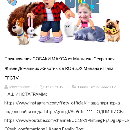
Приключения СОБАКИ МАКСА из Мультика Секретная
Жизнь Домашних Животных в ROBLOX Милана и Папа
FFGTV
Мистер Макс
/
15.02.2019
/
Funny Family Games TV
НАШ ИНСТАГРАММ:
https://www.instagram.com/ffgtv_official/ Наша партнерка
подключайся сюда: http://goo.gl/As9ofm *** ПОДПИШИСЬ:
https://www.youtube.com/channel/UC18k1PkmSegPj7DgDpHCk
Q?sub_confirmation=1 Канал Family Box: