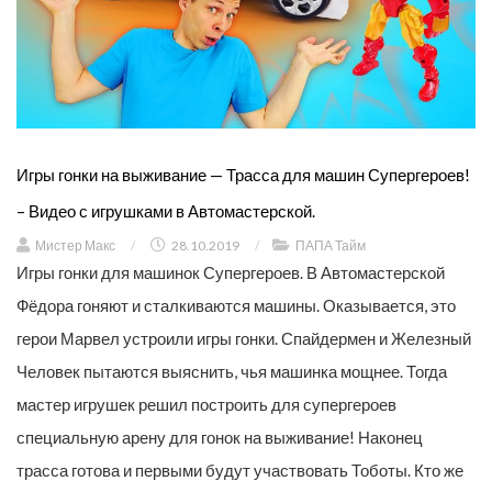
Игры гонки на выживание — Трасса для машин Супергероев!
– Видео с игрушками в Автомастерской.
Мистер Макс
/
28.10.2019
/
ПАПА Тайм
Игры гонки для машинок Супергероев. В Автомастерской
Фёдора гоняют и сталкиваются машины. Оказывается, это
герои Марвел устроили игры гонки. Спайдермен и Железный
Человек пытаются выяснить, чья машинка мощнее. Тогда
мастер игрушек решил построить для супергероев
специальную арену для гонок на выживание! Наконец
трасса готова и первыми будут участвовать Тоботы. Кто же