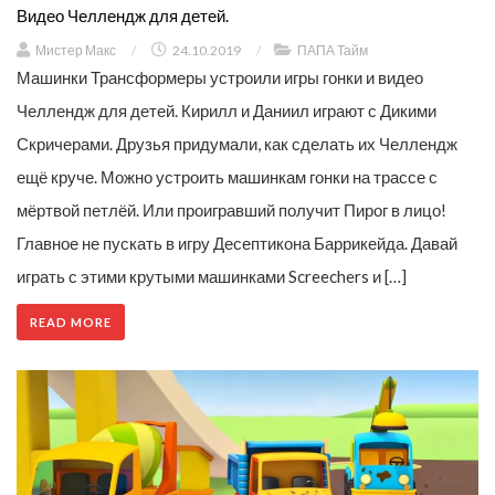
Видео Челлендж для детей.
Мистер Макс
/
24.10.2019
/
ПАПА Тайм
Машинки Трансформеры устроили игры гонки и видео
Челлендж для детей. Кирилл и Даниил играют с Дикими
Скричерами. Друзья придумали, как сделать их Челлендж
ещё круче. Можно устроить машинкам гонки на трассе с
мёртвой петлёй. Или проигравший получит Пирог в лицо!
Главное не пускать в игру Десептикона Баррикейда. Давай
играть с этими крутыми машинками Screechers и […]
READ MORE