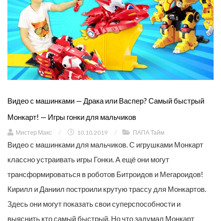
Видео с машинками — Драка или Васпер? Самый быстрый
Монкарт! — Игры гонки для мальчиков
Мистер Макс
/
10.10.2019
/
ПАПА Тайм
Видео с машинками для мальчиков. С игрушками Монкарт
классно устраивать игры Гонки. А ещё они могут
трансформироваться в роботов Битроидов и Мегароидов!
Кирилл и Даниил построили крутую трассу для Монкартов.
Здесь они могут показать свои суперспособности и
выяснить кто самый быстрый. Но что задумал Монкарт