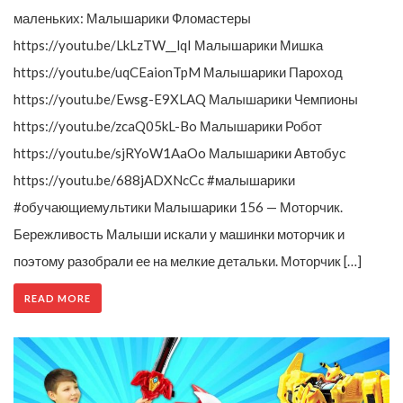
маленьких: Малышарики Фломастеры
https://youtu.be/LkLzTW__lqI Малышарики Мишка
https://youtu.be/uqCEaionTpM Малышарики Пароход
https://youtu.be/Ewsg-E9XLAQ Малышарики Чемпионы
https://youtu.be/zcaQ05kL-Bo Малышарики Робот
https://youtu.be/sjRYoW1AaOo Малышарики Автобус
https://youtu.be/688jADXNcCc #малышарики
#обучающиемультики Малышарики 156 — Моторчик.
Бережливость Малыши искали у машинки моторчик и
поэтому разобрали ее на мелкие детальки. Моторчик […]
READ MORE