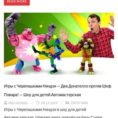
READ MORE
Игры с Черепашками Ниндзя — Два Донателло против Шеф
Повара! — Шоу для детей Автомастерская
Мистер Макс
/
04.11.2019
/
ПАПА Тайм
Игры с Черепашками Ниндзя в шоу для детей
Автомастерская. Шредер опять пришёл на базу Супер