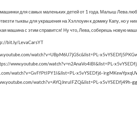
машинки для самых маленьких детей от 1 года. Малыш Лева люби
отвезти тыквы для украшения на Хэллоуин к домику Капу, но у ни
какая машина с этим справится! Ну что, Лева, соберешь новую ма
://bit.ly/LevaCarsYT
//www.youtube.com/watch?v=UBpM6U7jGSc&list=PL-x5vYSEDfj5P
ttps://www.youtube.com/watch?v=n2AnaVo4iBI&list=PL-x5vYSED
ube.com/watch?v=GvFfPtIPY1I&list=PL-x5vYSEDfj6-irgMKewYpxq
www.youtube.com/watch?v=AYQJnruIFZQ&list=PL-x5vYSEDfj49h