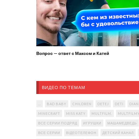
Вопрос — ответ с Максом и Катей
ВИДЕО ПО ТЕМАМ
...
BAD BABY
CHILDREN
DETEJ
DETI
DIAN
MINECRAFT
MISS KATY
MULTFILM.
MULTFILM
ВСЕ СЕРИИ ПОДРЯД
ИГРУШКИ
МАШАМЕДВЕДЬ
ВСЕ СЕРИИ
ВІДЕОТЕЛЕФОН
ДЕТСКИЙ КАНАЛ