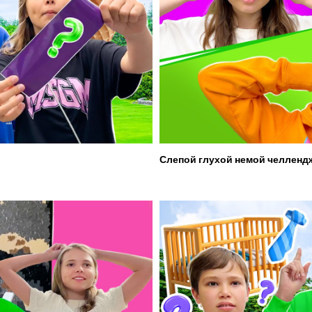
Слепой глухой немой челленд