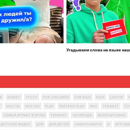
Угадываем слова на языке наш
A
DISNEY
FFGTV
FOR CHILDREN
FOR KIDS
KIDS
LUNTIK
Y
MULTIK
MULTIKI
PLAY
PRETEND PLAY
PRO
TERAN1T
TO
СЕМЬЯ ИГРАЕТ В ИГРЫ
ТЕРАНИТ
ЧЕЛЛЕНДЖ
БЕЗКОШТОВНО
ДЕТСКОЕ ВИДЕО
ДЛЯ
ДЛЯ ДЕТЕЙ
ЗАВАНТАЖИТИ
И
ИГРУШК