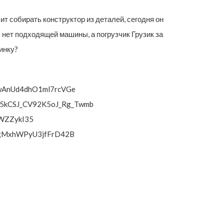
т собирать конструктор из деталей, сегодня он
х нет подходящей машины, а погрузчик Грузик за
шинку?
KGwAnUd4dhO1ml7rcVGe
fj5kCSJ_CV92K5oJ_Rg_Twmb
UWZZykI35
-ggMxhWPyU3jfFrD42B