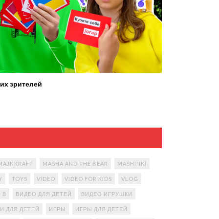
их зрителей
MAJNKRAFT
MASHA AND THE BEAR
MASHINKI
Y
TOYS
VIDEO
VIDEO FOR KIDS
VLOG
В
ВИДЕО ДЛЯ ДЕТЕЙ
ВИДЕО ИГРУШКИ
И ДЛЯ ДЕТЕЙ
ИГРЫ
ИГРЫ ДЛЯ ДЕТЕЙ