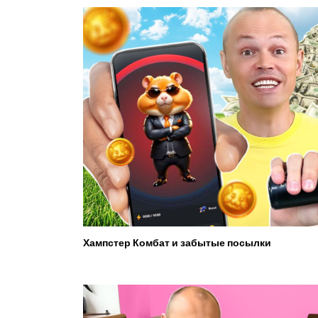
Хампстер Комбат и забытые посылки