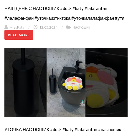
НАШ ДЕНЬ С НАСТЮШИК #duck #katy #lalafanfan
#лалафанфан #уточкаизтиктока #уточкалалафанфан #утя
MissKaty
/
12.05.2024
/
Настюшик
READ MORE
УТОЧКА НАСТЮШИК #duck #katy #lalafanfan #настюшик