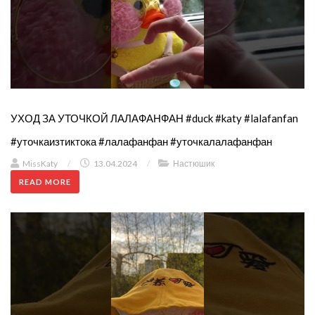
УХОД ЗА УТОЧКОЙ ЛАЛАФАНФАН #duck #katy #lalafanfan
#уточкаизтиктока #лалафанфан #уточкалалафанфан
MissKaty
/
13.04.2024
/
Настюшик
READ MORE