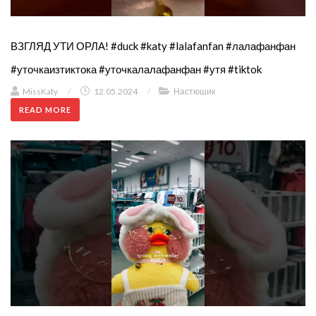
ВЗГЛЯД УТИ ОРЛА! #duck #katy #lalafanfan #лалафанфан
#уточкаизтиктока #уточкалалафанфан #утя #tiktok
MissKaty
/
12.05.2024
/
Настюшик
READ MORE