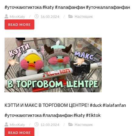
#уточкаизтиктока #katy #лалафанфан #уточкалалафанфан
MissKaty
/
16.03.2024
/
Настюшик
READ MORE
КЭТТИ И МАКС В ТОРГОВОМ ЦЕНТРЕ! #duck #lalafanfan
#уточкаизтиктока #лалафанфан #katy #tiktok
MissKaty
/
12.03.2024
/
Настюшик
READ MORE