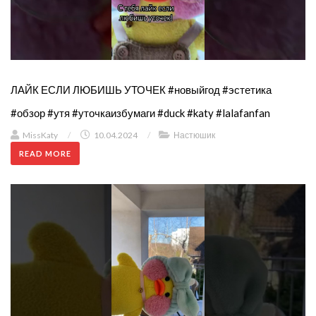
ЛАЙК ЕСЛИ ЛЮБИШЬ УТОЧЕК #новыйгод #эстетика
#обзор #утя #уточкаизбумаги #duck #katy #lalafanfan
MissKaty
/
10.04.2024
/
Настюшик
READ MORE