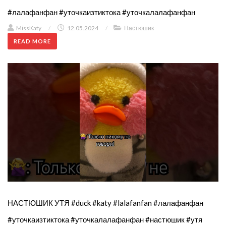
#лалафанфан #уточкаизтиктока #уточкалалафанфан
MissKaty
/
12.05.2024
/
Настюшик
READ MORE
НАСТЮШИК УТЯ #duck #katy #lalafanfan #лалафанфан
#уточкаизтиктока #уточкалалафанфан #настюшик #утя