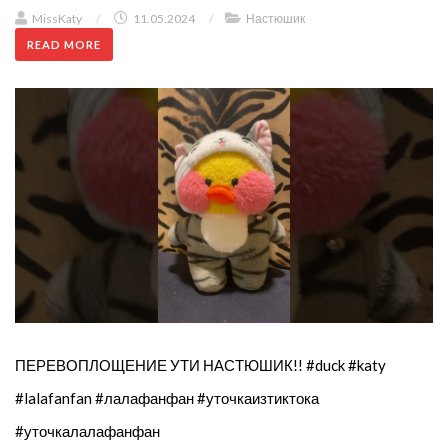
MissKaty
/
11.05.2024
/
Настюшик
READ MORE
ПЕРЕВОПЛОЩЕНИЕ УТИ НАСТЮШИК!! #duck #katy
#lalafanfan #лалафанфан #уточкаизтиктока
#уточкалалафанфан