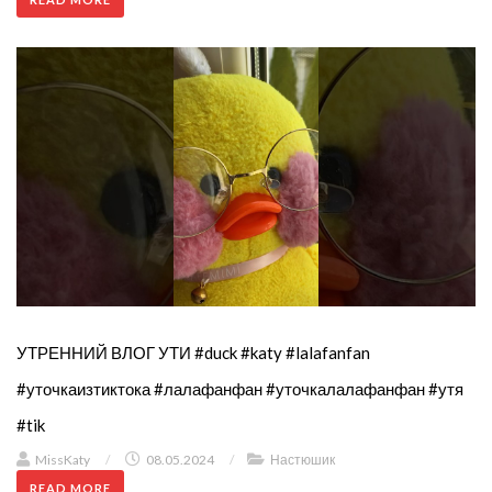
УТРЕННИЙ ВЛОГ УТИ #duck #katy #lalafanfan
#уточкаизтиктока #лалафанфан #уточкалалафанфан #утя
#tik
MissKaty
/
08.05.2024
/
Настюшик
READ MORE