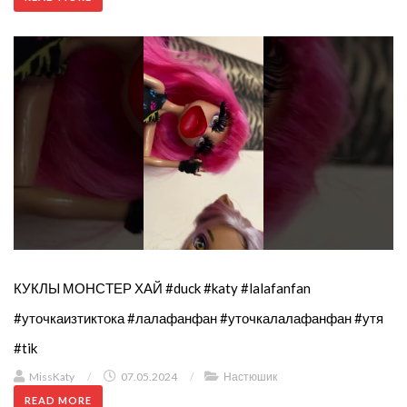
КУКЛЫ МОНСТЕР ХАЙ #duck #katy #lalafanfan
#уточкаизтиктока #лалафанфан #уточкалалафанфан #утя
#tik
MissKaty
/
07.05.2024
/
Настюшик
READ MORE