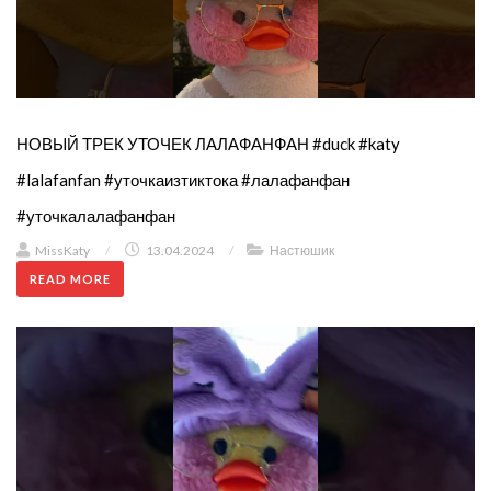
НОВЫЙ ТРЕК УТОЧЕК ЛАЛАФАНФАН #duck #katy
#lalafanfan #уточкаизтиктока #лалафанфан
#уточкалалафанфан
MissKaty
/
13.04.2024
/
Настюшик
READ MORE