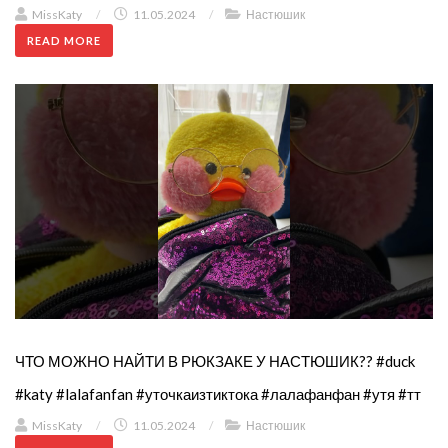
MissKaty
/
11.05.2024
/
Настюшик
READ MORE
ЧТО МОЖНО НАЙТИ В РЮКЗАКЕ У НАСТЮШИК?? #duck
#katy #lalafanfan #уточкаизтиктока #лалафанфан #утя #тт
MissKaty
/
11.05.2024
/
Настюшик