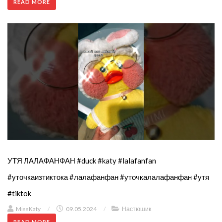
READ MORE
УТЯ ЛАЛАФАНФАН #duck #katy #lalafanfan
#уточкаизтиктока #лалафанфан #уточкалалафанфан #утя
#tiktok
MissKaty
/
09.05.2024
/
Настюшик
READ MORE