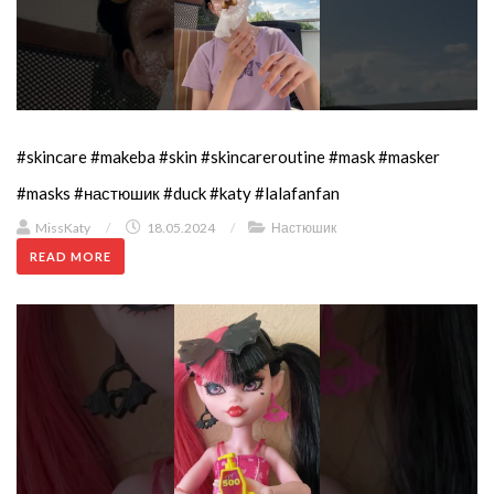
#skincare #makeba #skin #skincareroutine #mask #masker
#masks #настюшик #duck #katy #lalafanfan
MissKaty
/
18.05.2024
/
Настюшик
READ MORE