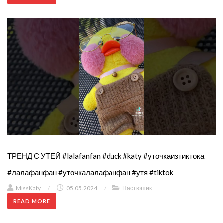
ТРЕНД С УТЕЙ #lalafanfan #duck #katy #уточкаизтиктока
#лалафанфан #уточкалалафанфан #утя #tiktok
MissKaty
/
05.05.2024
/
Настюшик
READ MORE