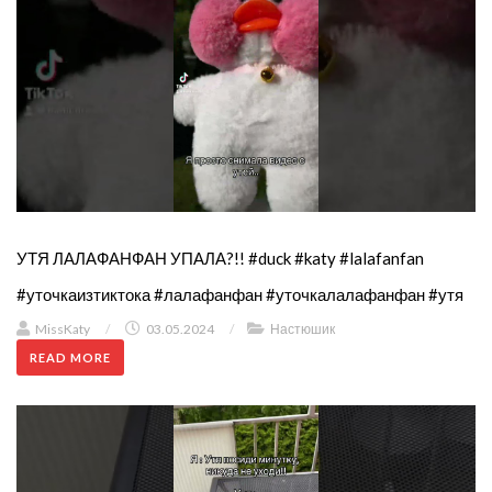
УТЯ ЛАЛАФАНФАН УПАЛА?!! #duck #katy #lalafanfan
#уточкаизтиктока #лалафанфан #уточкалалафанфан #утя
MissKaty
/
03.05.2024
/
Настюшик
READ MORE