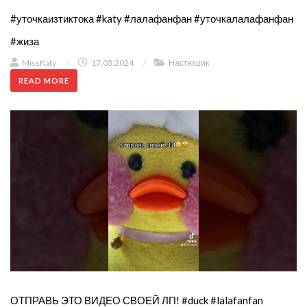
#уточкаизтиктока #katy #лалафанфан #уточкалалафанфан
#жиза
MissKaty
/
17.03.2024
/
Настюшик
READ MORE
ОТПРАВЬ ЭТО ВИДЕО СВОЕЙ ЛП! #duck #lalafanfan