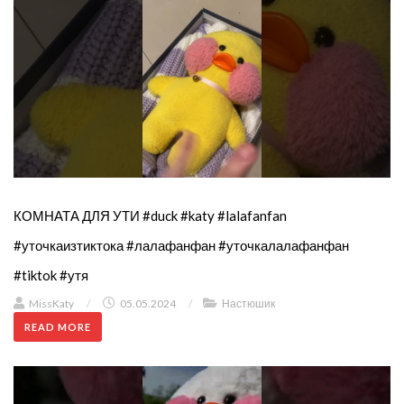
КОМНАТА ДЛЯ УТИ #duck #katy #lalafanfan
#уточкаизтиктока #лалафанфан #уточкалалафанфан
#tiktok #утя
MissKaty
/
05.05.2024
/
Настюшик
READ MORE