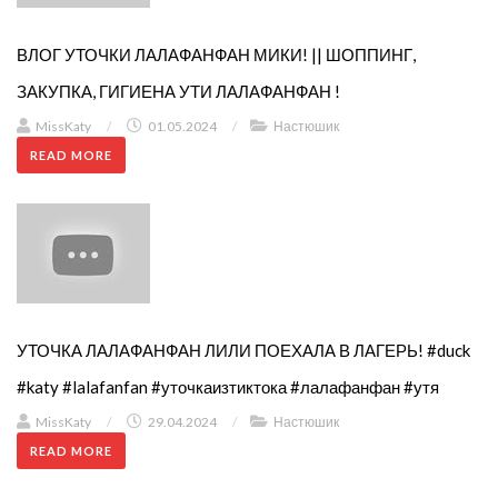
ВЛОГ УТОЧКИ ЛАЛАФАНФАН МИКИ! || ШОППИНГ,
ЗАКУПКА, ГИГИЕНА УТИ ЛАЛАФАНФАН !
MissKaty
/
01.05.2024
/
Настюшик
READ MORE
УТОЧКА ЛАЛАФАНФАН ЛИЛИ ПОЕХАЛА В ЛАГЕРЬ! #duck
#katy #lalafanfan #уточкаизтиктока #лалафанфан #утя
MissKaty
/
29.04.2024
/
Настюшик
READ MORE