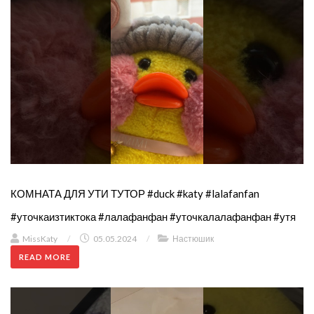
КОМНАТА ДЛЯ УТИ ТУТОР #duck #katy #lalafanfan
#уточкаизтиктока #лалафанфан #уточкалалафанфан #утя
MissKaty
/
05.05.2024
/
Настюшик
READ MORE