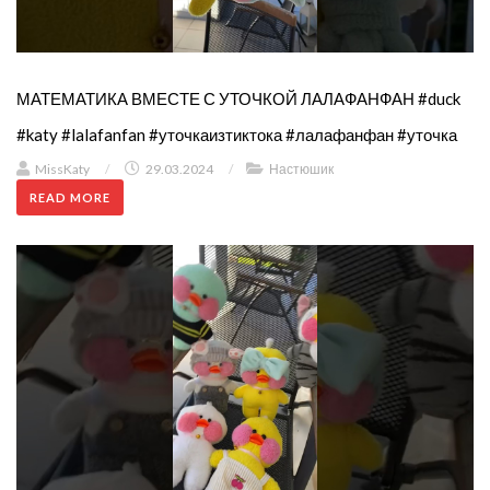
МАТЕМАТИКА ВМЕСТЕ С УТОЧКОЙ ЛАЛАФАНФАН #duck
#katy #lalafanfan #уточкаизтиктока #лалафанфан #уточка
MissKaty
/
29.03.2024
/
Настюшик
READ MORE