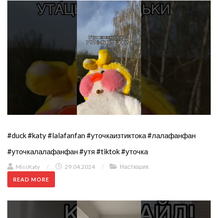
#duck #katy #lalafanfan #уточкаизтиктока #лалафанфан
#уточкалалафанфан #утя #tiktok #уточка
MissKaty
/
29.04.2024
/
Настюшик
READ MORE