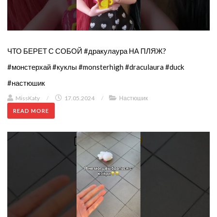
ЧТО БЕРЕТ С СОБОЙ #дракулаура НА ПЛЯЖ?
#монстерхай #куклы #monsterhigh #draculaura #duck
#настюшик
MissKaty
/
17.05.2024
/
Настюшик
READ MORE