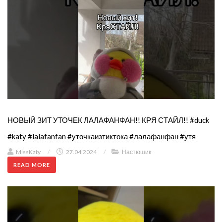
НОВЫЙ ЗИТ УТОЧЕК ЛАЛАФАНФАН!! КРЯ СТАЙЛ!! #duck
#katy #lalafanfan #уточкаизтиктока #лалафанфан #утя
MissKaty
/
27.04.2024
/
Настюшик
READ MORE