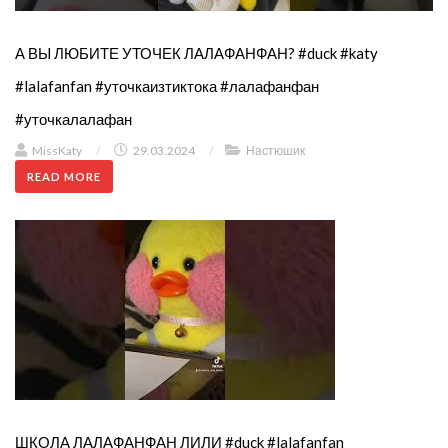
А ВЫ ЛЮБИТЕ УТОЧЕК ЛАЛАФАНФАН? #duck #katy
#lalafanfan #уточкаизтиктока #лалафанфан
#уточкалалафан
MissKaty
/
29.03.2024
/
Настюшик
READ MORE
ШКОЛА ЛАЛАФАНФАН ЛИЛИ #duck #lalafanfan