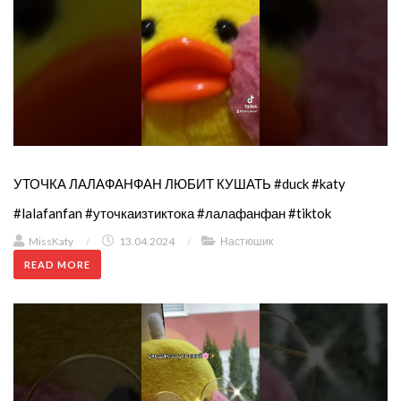
УТОЧКА ЛАЛАФАНФАН ЛЮБИТ КУШАТЬ #duck #katy
#lalafanfan #уточкаизтиктока #лалафанфан #tiktok
MissKaty
/
13.04.2024
/
Настюшик
READ MORE