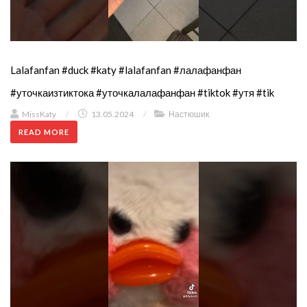
Lalafanfan #duck #katy #lalafanfan #лалафанфан
#уточкаизтиктока #уточкалалафанфан #tiktok #утя #tik
MissKaty
/
13.05.2024
/
Настюшик
READ MORE