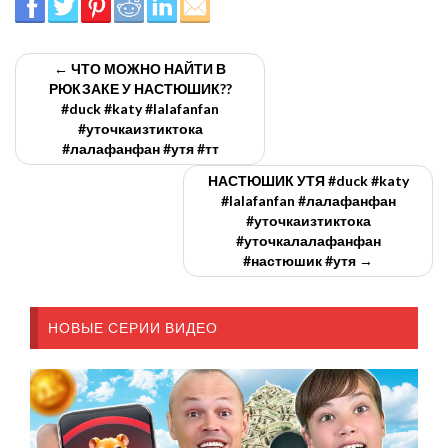
← ЧТО МОЖНО НАЙТИ В
РЮКЗАКЕ У НАСТЮШИК??
#duck #katy #lalafanfan
#уточкаизтиктока
#лалафанфан #утя #тт
НАСТЮШИК УТЯ #duck #katy
#lalafanfan #лалафанфан
#уточкаизтиктока
#уточкалалафанфан
#настюшик #утя →
НОВЫЕ СЕРИИ ВИДЕО