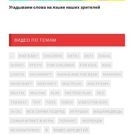
Угадываем слова на языке наших зрителей
ВИДЕО ПО ТЕМАМ
...
BAD BABY
CHILDREN
DETEJ
DETI
DIANA
DISNEY
FFGTV
FOR CHILDREN
FOR KIDS
KIDS
LUNTIK
MAJNKRAFT
MASHA AND THE BEAR
MASHINKI
MINECRAFT
MISS KATY
MULTFILM.
MULTFILMY
MULTIK
MULTIKI
PLAY
PRETEND PLAY
PRO
TERAN1T
TOY
TOYS
VIDEO
VIDEO FOR KIDS
VLOG
ВСЕ СЕРИИ ПОДРЯД
ИГРУШКИ
МАШАМЕДВЕДЬ
СЕМЬЯ ИГРАЕТ В ИГРЫ
ТЕРАНИТ
ЧЕЛЛЕНДЖ
БЕЗКОШТОВНО
В
ВИДЕО ДЛЯ ДЕТЕЙ