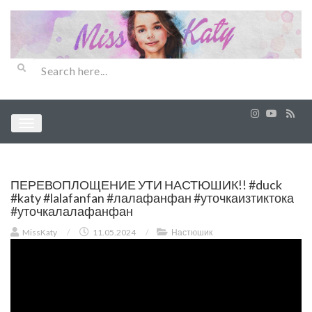
ПЕРЕВОПЛОЩЕНИЕ УТИ НАСТЮШИК!! #duck
#katy #lalafanfan #лалафанфан #уточкаизтиктока
#уточкалалафанфан
MissKaty
/
11.05.2024
/
Настюшик