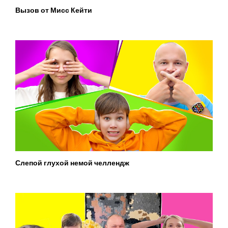
Вызов от Мисс Кейти
Слепой глухой немой челлендж