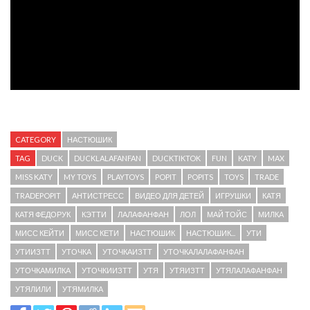
CATEGORY
НАСТЮШИК
TAG
DUCK
DUCKLALAFANFAN
DUCKTIKTOK
FUN
KATY
MAX
MISS KATY
MY TOYS
PLAYTOYS
POPIT
POPITS
TOYS
TRADE
TRADEPOPIT
АНТИСТРЕСС
ВИДЕО ДЛЯ ДЕТЕЙ
ИГРУШКИ
КАТЯ
КАТЯ ФЕДОРУК
КЭТТИ
ЛАЛАФАНФАН
ЛОЛ
МАЙ ТОЙС
МИЛКА
МИСС КЕЙТИ
МИСС КЕТИ
НАСТЮШИК
НАСТЮШИК...
УТИ
УТИИЗТТ
УТОЧКА
УТОЧКАИЗТТ
УТОЧКАЛАЛАФАНФАН
УТОЧКАМИЛКА
УТОЧКИИЗТТ
УТЯ
УТЯИЗТТ
УТЯЛАЛАФАНФАН
УТЯЛИЛИ
УТЯМИЛКА