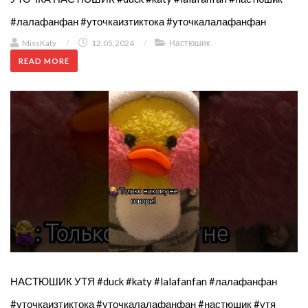
#лалафанфан #уточкаизтиктока #уточкалалафанфан
MissKaty
/
12.05.2024
/
Настюшик
READ MORE
НАСТЮШИК УТЯ #duck #katy #lalafanfan #лалафанфан
#уточкаизтиктока #уточкалалафанфан #настюшик #утя