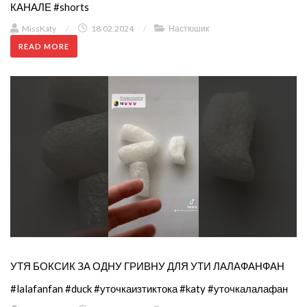
КАНАЛЕ #shorts
MissKaty
/
18.02.2024
/
Настюшик
READ MORE
УТЯ БОКСИК ЗА ОДНУ ГРИВНУ ДЛЯ УТИ ЛАЛАФАНФАН
#lalafanfan #duck #уточкаизтиктока #katy #уточкалалафан