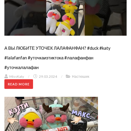
А ВЫ ЛЮБИТЕ УТОЧЕК ЛАЛАФАНФАН? #duck #katy
#lalafanfan #уточкаизтиктока #лалафанфан
#уточкалалафан
MissKaty
/
29.03.2024
/
Настюшик
READ MORE