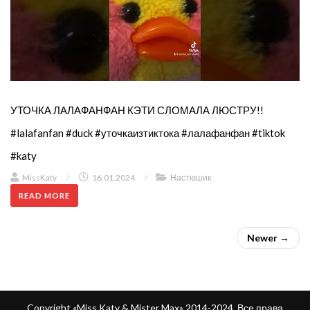
УТОЧКА ЛАЛАФАНФАН КЭТИ СЛОМАЛА ЛЮСТРУ!!
#lalafanfan #duck #уточкаизтиктока #лалафанфан #tiktok
#katy
MissKaty
/
16.01.2024
/
Настюшик
READ MORE
Newer →
Copyright «Miss Katy & Mister Max» 2014-2024. Все права