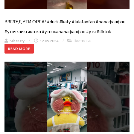
ВЗГЛЯД УТИ ОРЛА! #duck #katy #lalafanfan #лалафанфан
#уточкаизтиктока #уточкалалафанфан #утя #tiktok
MissKaty
/
12.05.2024
/
Настюшик
READ MORE