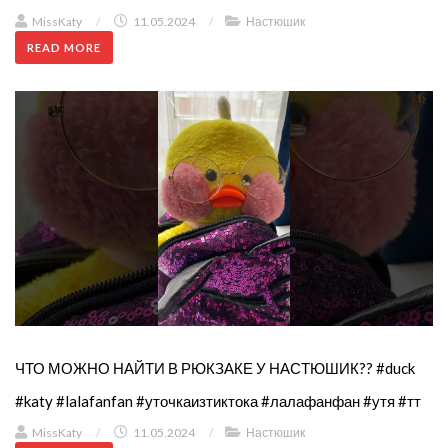
MissKaty
/
11.05.2024
/
Настюшик
READ MORE
ЧТО МОЖНО НАЙТИ В РЮКЗАКЕ У НАСТЮШИК?? #duck
#katy #lalafanfan #уточкаизтиктока #лалафанфан #утя #тт
MissKaty
/
11.05.2024
/
Настюшик