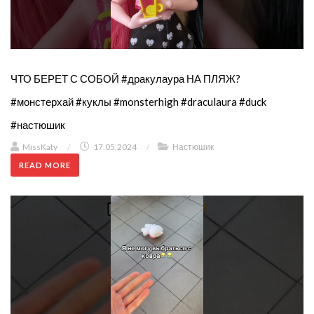
ЧТО БЕРЕТ С СОБОЙ #дракулаура НА ПЛЯЖ?
#монстерхай #куклы #monsterhigh #draculaura #duck
#настюшик
MissKaty
/
17.05.2024
/
Настюшик
READ MORE