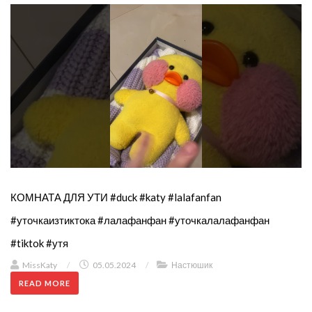
КОМНАТА ДЛЯ УТИ #duck #katy #lalafanfan
#уточкаизтиктока #лалафанфан #уточкалалафанфан
#tiktok #утя
MissKaty
/
05.05.2024
/
Настюшик
READ MORE