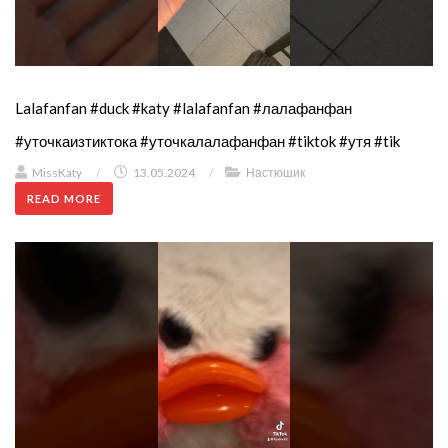
Lalafanfan #duck #katy #lalafanfan #лалафанфан
#уточкаизтиктока #уточкалалафанфан #tiktok #утя #tik
MissKaty
/
13.05.2024
/
Настюшик
READ MORE