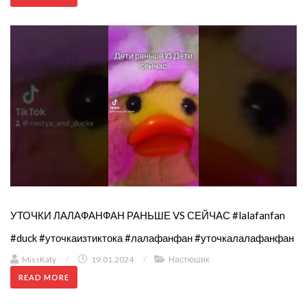
УТОЧКИ ЛАЛАФАНФАН РАНЬШЕ VS СЕЙЧАС #lalafanfan
#duck #уточкаизтиктока #лалафанфан #уточкалалафанфан
MissKaty
/
19.01.2024
/
Настюшик
READ MORE