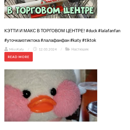
КЭТТИ И МАКС В ТОРГОВОМ ЦЕНТРЕ! #duck #lalafanfan
#уточкаизтиктока #лалафанфан #katy #tiktok
MissKaty
/
12.03.2024
/
Настюшик
READ MORE