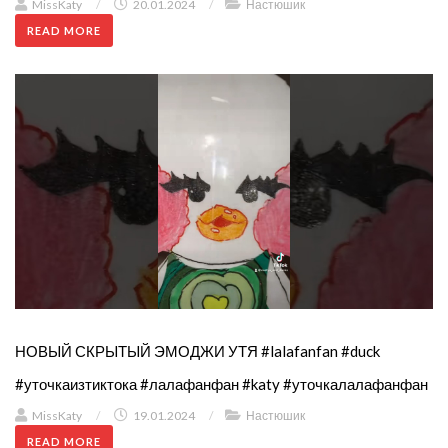
MissKaty
/
20.01.2024
/
Настюшик
READ MORE
НОВЫЙ СКРЫТЫЙ ЭМОДЖИ УТЯ #lalafanfan #duck
#уточкаизтиктока #лалафанфан #katy #уточкалалафанфан
MissKaty
/
19.01.2024
/
Настюшик
READ MORE