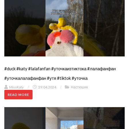
#duck #katy #lalafanfan #уточкаизтиктока #лалафанфан
#уточкалалафанфан #утя #tiktok #уточка
MissKaty
/
29.04.2024
/
Настюшик
READ MORE