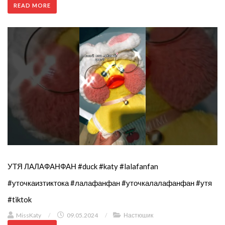
READ MORE
УТЯ ЛАЛАФАНФАН #duck #katy #lalafanfan
#уточкаизтиктока #лалафанфан #уточкалалафанфан #утя
#tiktok
MissKaty
/
09.05.2024
/
Настюшик