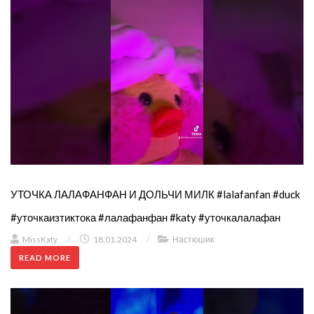
УТОЧКА ЛАЛАФАНФАН И ДОЛЬЧИ МИЛК #lalafanfan #duck
#уточкаизтиктока #лалафанфан #katy #уточкалалафан
MissKaty
/
18.01.2024
/
Настюшик
READ MORE