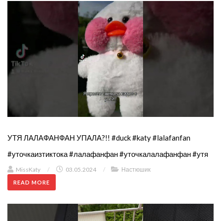
УТЯ ЛАЛАФАНФАН УПАЛА?!! #duck #katy #lalafanfan
#уточкаизтиктока #лалафанфан #уточкалалафанфан #утя
MissKaty
/
03.05.2024
/
Настюшик
READ MORE