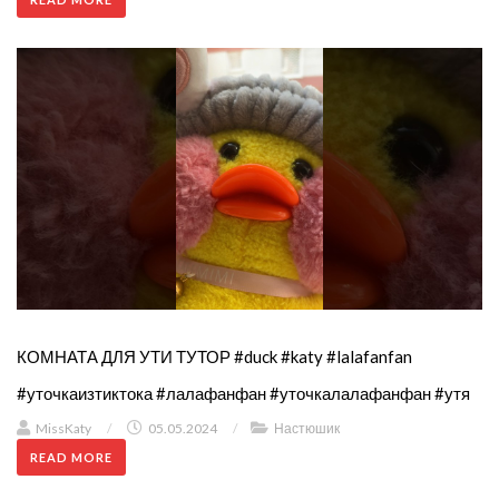
КОМНАТА ДЛЯ УТИ ТУТОР #duck #katy #lalafanfan
#уточкаизтиктока #лалафанфан #уточкалалафанфан #утя
MissKaty
/
05.05.2024
/
Настюшик
READ MORE