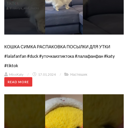
КОШКА СИМКА РАСПАКОВКА ПОСЫЛКИ ДЛЯ УТКИ
#lalafanfan #duck #уточкаизтиктока #лалафанфан #katy
#tiktok
MissKaty
/
17.01.2024
/
Настюшик
READ MORE