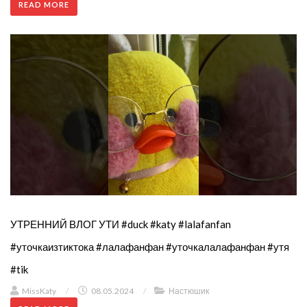
READ MORE
УТРЕННИЙ ВЛОГ УТИ #duck #katy #lalafanfan
#уточкаизтиктока #лалафанфан #уточкалалафанфан #утя
#tik
MissKaty
/
08.05.2024
/
Настюшик