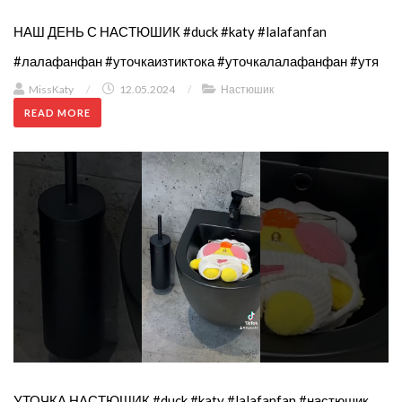
НАШ ДЕНЬ С НАСТЮШИК #duck #katy #lalafanfan
#лалафанфан #уточкаизтиктока #уточкалалафанфан #утя
MissKaty
/
12.05.2024
/
Настюшик
READ MORE
УТОЧКА НАСТЮШИК #duck #katy #lalafanfan #настюшик