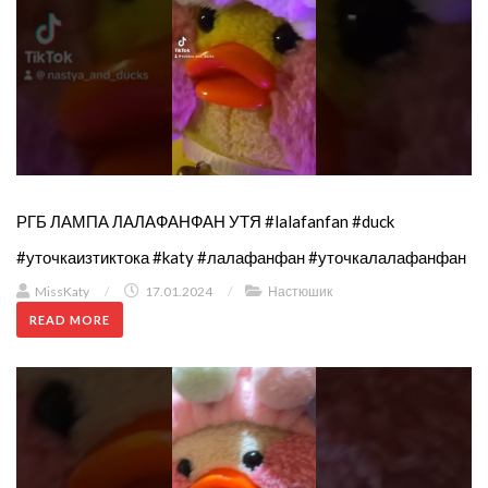
РГБ ЛАМПА ЛАЛАФАНФАН УТЯ #lalafanfan #duck
#уточкаизтиктока #katy #лалафанфан #уточкалалафанфан
MissKaty
/
17.01.2024
/
Настюшик
READ MORE