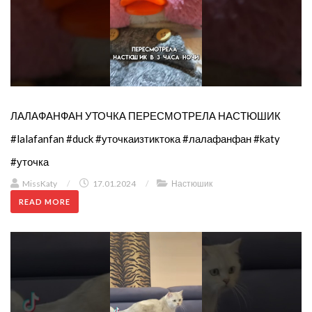
ЛАЛАФАНФАН УТОЧКА ПЕРЕСМОТРЕЛА НАСТЮШИК
#lalafanfan #duck #уточкаизтиктока #лалафанфан #katy
#уточка
MissKaty
/
17.01.2024
/
Настюшик
READ MORE