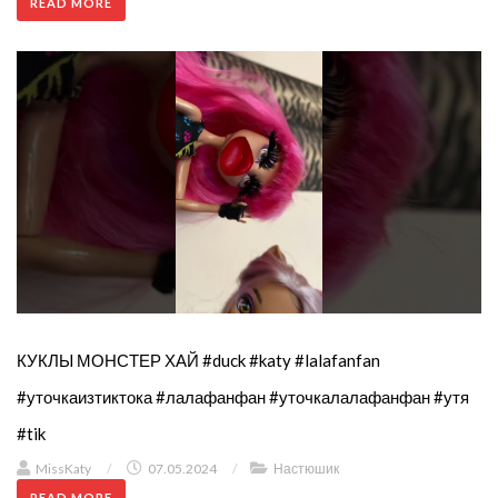
READ MORE
КУКЛЫ МОНСТЕР ХАЙ #duck #katy #lalafanfan
#уточкаизтиктока #лалафанфан #уточкалалафанфан #утя
#tik
MissKaty
/
07.05.2024
/
Настюшик
READ MORE