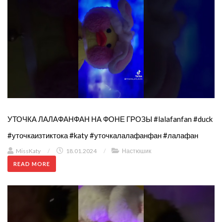
УТОЧКА ЛАЛАФАНФАН НА ФОНЕ ГРОЗЫ #lalafanfan #duck
#уточкаизтиктока #katy #уточкалалафанфан #лалафан
MissKaty
/
18.01.2024
/
Настюшик
READ MORE