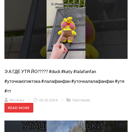
Э А ГДЕ УТЯ ЙО????? #duck #katy #lalafanfan
#уточкаизтиктока #лалафанфан #уточкалалафанфан #утя
#тт
MissKaty
/
02.05.2024
/
Настюшик
READ MORE