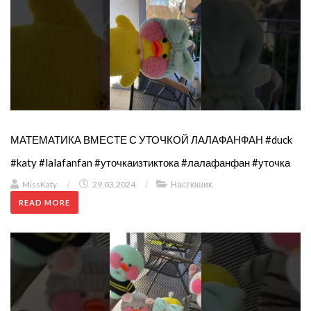
МАТЕМАТИКА ВМЕСТЕ С УТОЧКОЙ ЛАЛАФАНФАН #duck
#katy #lalafanfan #уточкаизтиктока #лалафанфан #уточка
MissKaty
/
29.03.2024
/
Настюшик
READ MORE