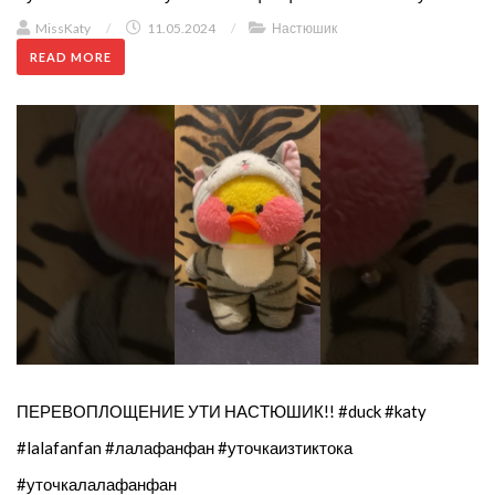
MissKaty
/
11.05.2024
/
Настюшик
READ MORE
ПЕРЕВОПЛОЩЕНИЕ УТИ НАСТЮШИК!! #duck #katy
#lalafanfan #лалафанфан #уточкаизтиктока
#уточкалалафанфан