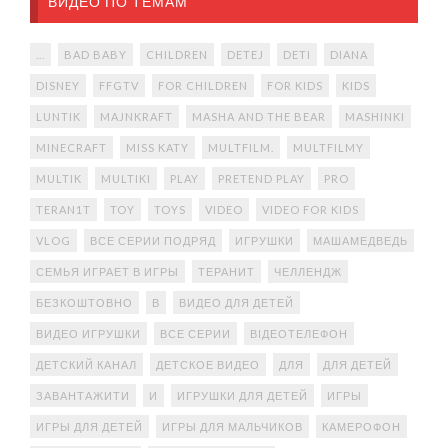
ВИДЕО ПО ТЕМАМ
...
BAD BABY
CHILDREN
DETEJ
DETI
DIANA
DISNEY
FFGTV
FOR CHILDREN
FOR KIDS
KIDS
LUNTIK
MAJNKRAFT
MASHA AND THE BEAR
MASHINKI
MINECRAFT
MISS KATY
MULTFILM.
MULTFILMY
MULTIK
MULTIKI
PLAY
PRETEND PLAY
PRO
TERAN1T
TOY
TOYS
VIDEO
VIDEO FOR KIDS
VLOG
ВСЕ СЕРИИ ПОДРЯД
ИГРУШКИ
МАШАМЕДВЕДЬ
СЕМЬЯ ИГРАЕТ В ИГРЫ
ТЕРАНИТ
ЧЕЛЛЕНДЖ
БЕЗКОШТОВНО
В
ВИДЕО ДЛЯ ДЕТЕЙ
ВИДЕО ИГРУШКИ
ВСЕ СЕРИИ
ВІДЕОТЕЛЕФОН
ДЕТСКИЙ КАНАЛ
ДЕТСКОЕ ВИДЕО
ДЛЯ
ДЛЯ ДЕТЕЙ
ЗАВАНТАЖИТИ
И
ИГРУШКИ ДЛЯ ДЕТЕЙ
ИГРЫ
ИГРЫ ДЛЯ ДЕТЕЙ
ИГРЫ ДЛЯ МАЛЬЧИКОВ
КАМЕРОФОН