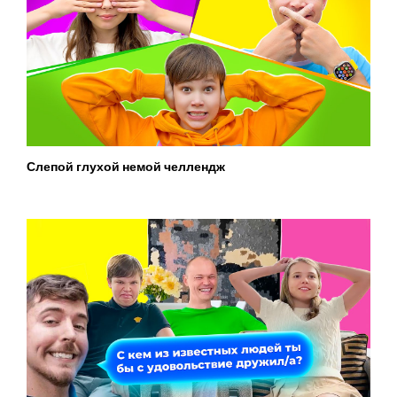
Слепой глухой немой челлендж