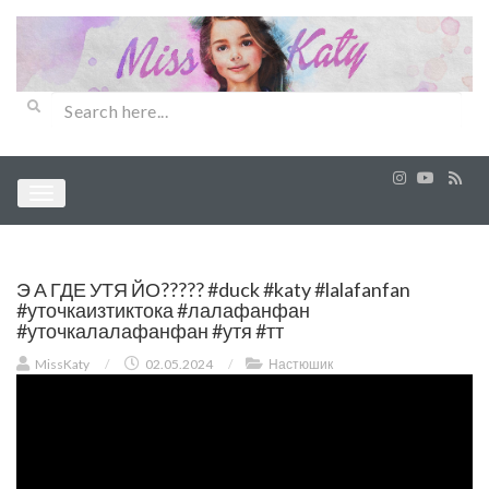
Э А ГДЕ УТЯ ЙО????? #duck #katy #lalafanfan
#уточкаизтиктока #лалафанфан
#уточкалалафанфан #утя #тт
MissKaty
/
02.05.2024
/
Настюшик