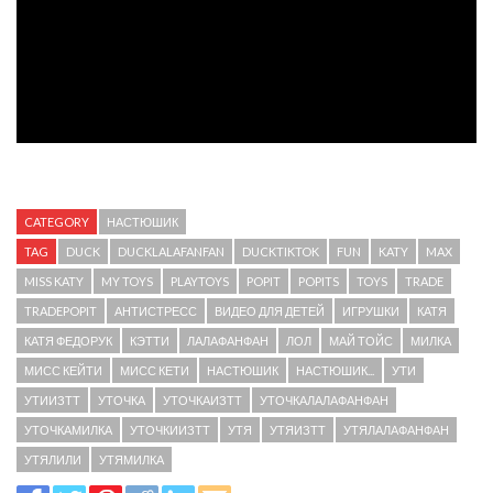
CATEGORY
НАСТЮШИК
TAG
DUCK
DUCKLALAFANFAN
DUCKTIKTOK
FUN
KATY
MAX
MISS KATY
MY TOYS
PLAYTOYS
POPIT
POPITS
TOYS
TRADE
TRADEPOPIT
АНТИСТРЕСС
ВИДЕО ДЛЯ ДЕТЕЙ
ИГРУШКИ
КАТЯ
КАТЯ ФЕДОРУК
КЭТТИ
ЛАЛАФАНФАН
ЛОЛ
МАЙ ТОЙС
МИЛКА
МИСС КЕЙТИ
МИСС КЕТИ
НАСТЮШИК
НАСТЮШИК...
УТИ
УТИИЗТТ
УТОЧКА
УТОЧКАИЗТТ
УТОЧКАЛАЛАФАНФАН
УТОЧКАМИЛКА
УТОЧКИИЗТТ
УТЯ
УТЯИЗТТ
УТЯЛАЛАФАНФАН
УТЯЛИЛИ
УТЯМИЛКА