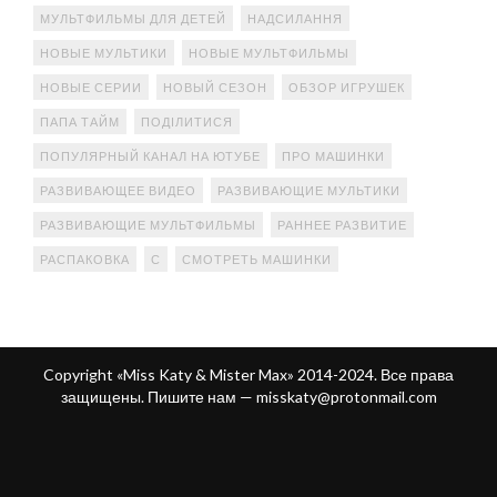
МУЛЬТФИЛЬМЫ ДЛЯ ДЕТЕЙ
НАДСИЛАННЯ
НОВЫЕ МУЛЬТИКИ
НОВЫЕ МУЛЬТФИЛЬМЫ
НОВЫЕ СЕРИИ
НОВЫЙ СЕЗОН
ОБЗОР ИГРУШЕК
ПАПА ТАЙМ
ПОДІЛИТИСЯ
ПОПУЛЯРНЫЙ КАНАЛ НА ЮТУБЕ
ПРО МАШИНКИ
РАЗВИВАЮЩЕЕ ВИДЕО
РАЗВИВАЮЩИЕ МУЛЬТИКИ
РАЗВИВАЮЩИЕ МУЛЬТФИЛЬМЫ
РАННЕЕ РАЗВИТИЕ
РАСПАКОВКА
С
СМОТРЕТЬ МАШИНКИ
Copyright «Miss Katy & Mister Max» 2014-2024. Все права
защищены. Пишите нам —
misskaty@protonmail.com