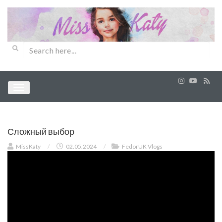
Сложный выбор
MissKaty
/
02.05.2024
/
FedorUK Vlogs