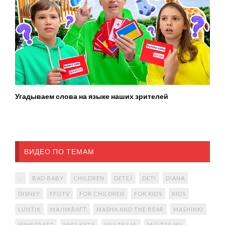
Угадываем слова на языке наших зрителей
ВИДЕО ПО ТЕМАМ
...
BAD BABY
CHILDREN
DETEJ
DETI
DIANA
DISNEY
FFGTV
FOR CHILDREN
FOR KIDS
KIDS
LUNTIK
MAJNKRAFT
MASHA AND THE BEAR
MASHINKI
MINECRAFT
MISS KATY
MULTFILM.
MULTFILMY