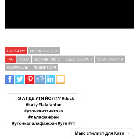
CATEGORY
FEDORUK VLOGS
TAG
VIDEO
БЕЗКОШТОВНО
ВІДЕОТЕЛЕФОН
ЗАВАНТАЖИТИ
КАМЕРОФОН
ПОДІЛИТИСЯ
← Э А ГДЕ УТЯ ЙО????? #duck
#katy #lalafanfan
#уточкаизтиктока
#лалафанфан
#уточкалалафанфан #утя #тт
Макс стилист для Кати →