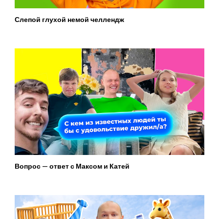
Слепой глухой немой челлендж
Вопрос — ответ с Максом и Катей