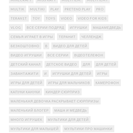
MULTIK
MULTIKI
PLAY
PRETEND PLAY
PRO
TERAN1T
TOY
TOYS
VIDEO
VIDEO FOR KIDS
VLOG
ВСЕ СЕРИИ ПОДРЯД
ИГРУШКИ
МАШАМЕДВЕДЬ
СЕМЬЯ ИГРАЕТ В ИГРЫ
ТЕРАНИТ
ЧЕЛЛЕНДЖ
БЕЗКОШТОВНО
В
ВИДЕО ДЛЯ ДЕТЕЙ
ВИДЕО ИГРУШКИ
ВСЕ СЕРИИ
ВІДЕОТЕЛЕФОН
ДЕТСКИЙ КАНАЛ
ДЕТСКОЕ ВИДЕО
ДЛЯ
ДЛЯ ДЕТЕЙ
ЗАВАНТАЖИТИ
И
ИГРУШКИ ДЛЯ ДЕТЕЙ
ИГРЫ
ИГРЫ ДЛЯ ДЕТЕЙ
ИГРЫ ДЛЯ МАЛЬЧИКОВ
КАМЕРОФОН
КАПУКИ КАНУКИ
КИНДЕР СЮРПРИЗ
МАЛЕНЬКАЯ ДЕВОЧКА РАСКРЫВАЕТ СЮРПРИЗЫ
МАЛЕНЬКИЙ БЛОГЕР
МАША И МЕДВЕДЬ
МНОГО ИГРУШЕК
МУЛЬТИКИ ДЛЯ ДЕТЕЙ
МУЛЬТИКИ ДЛЯ МАЛЫШЕЙ
МУЛЬТИКИ ПРО МАШИНКИ