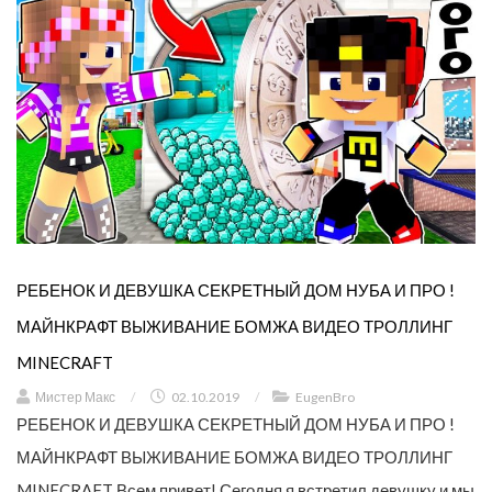
РЕБЕНОК И ДЕВУШКА СЕКРЕТНЫЙ ДОМ НУБА И ПРО !
МАЙНКРАФТ ВЫЖИВАНИЕ БОМЖА ВИДЕО ТРОЛЛИНГ
MINECRAFT
Мистер Макс
/
02.10.2019
/
EugenBro
РЕБЕНОК И ДЕВУШКА СЕКРЕТНЫЙ ДОМ НУБА И ПРО !
МАЙНКРАФТ ВЫЖИВАНИЕ БОМЖА ВИДЕО ТРОЛЛИНГ
MINECRAFT Всем привет! Сегодня я встретил девушку и мы