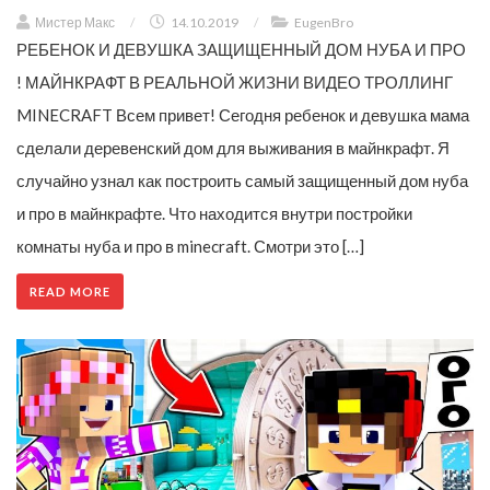
Мистер Макс
/
14.10.2019
/
EugenBro
РЕБЕНОК И ДЕВУШКА ЗАЩИЩЕННЫЙ ДОМ НУБА И ПРО
! МАЙНКРАФТ В РЕАЛЬНОЙ ЖИЗНИ ВИДЕО ТРОЛЛИНГ
MINECRAFT Всем привет! Сегодня ребенок и девушка мама
сделали деревенский дом для выживания в майнкрафт. Я
случайно узнал как построить самый защищенный дом нуба
и про в майнкрафте. Что находится внутри постройки
комнаты нуба и про в minecraft. Смотри это […]
READ MORE