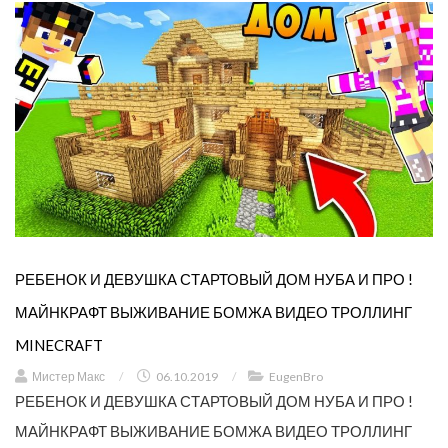
РЕБЕНОК И ДЕВУШКА СТАРТОВЫЙ ДОМ НУБА И ПРО !
МАЙНКРАФТ ВЫЖИВАНИЕ БОМЖА ВИДЕО ТРОЛЛИНГ
MINECRAFT
Мистер Макс
/
06.10.2019
/
EugenBro
РЕБЕНОК И ДЕВУШКА СТАРТОВЫЙ ДОМ НУБА И ПРО !
МАЙНКРАФТ ВЫЖИВАНИЕ БОМЖА ВИДЕО ТРОЛЛИНГ