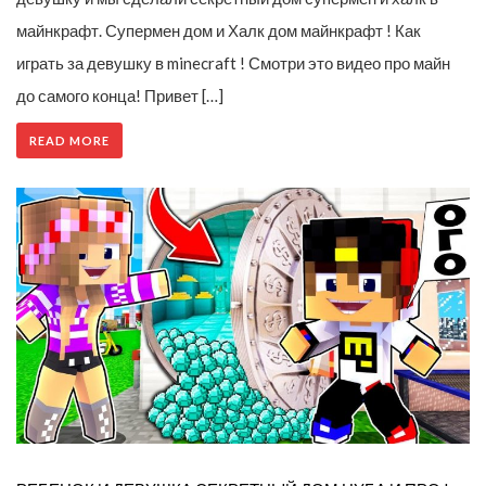
майнкрафт. Супермен дом и Халк дом майнкрафт ! Как
играть за девушку в minecraft ! Смотри это видео про майн
до самого конца! Привет […]
READ MORE