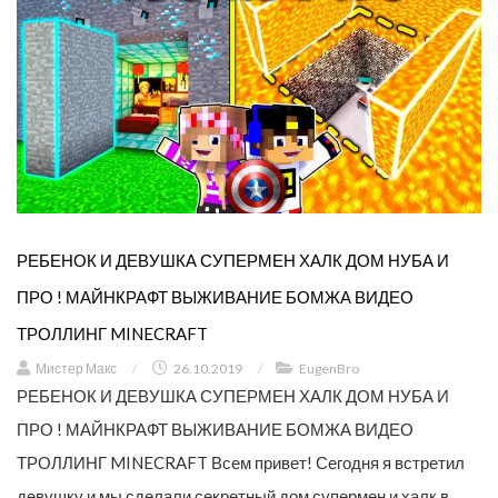
РЕБЕНОК И ДЕВУШКА СУПЕРМЕН ХАЛК ДОМ НУБА И
ПРО ! МАЙНКРАФТ ВЫЖИВАНИЕ БОМЖА ВИДЕО
ТРОЛЛИНГ MINECRAFT
Мистер Макс
/
26.10.2019
/
EugenBro
РЕБЕНОК И ДЕВУШКА СУПЕРМЕН ХАЛК ДОМ НУБА И
ПРО ! МАЙНКРАФТ ВЫЖИВАНИЕ БОМЖА ВИДЕО
ТРОЛЛИНГ MINECRAFT Всем привет! Сегодня я встретил
девушку и мы сделали секретный дом супермен и халк в