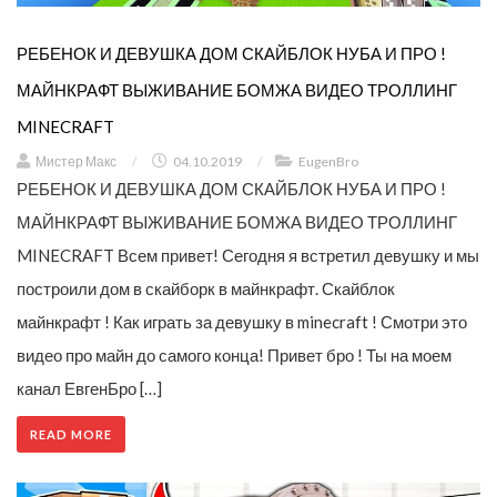
РЕБЕНОК И ДЕВУШКА ДОМ СКАЙБЛОК НУБА И ПРО !
МАЙНКРАФТ ВЫЖИВАНИЕ БОМЖА ВИДЕО ТРОЛЛИНГ
MINECRAFT
Мистер Макс
/
04.10.2019
/
EugenBro
РЕБЕНОК И ДЕВУШКА ДОМ СКАЙБЛОК НУБА И ПРО !
МАЙНКРАФТ ВЫЖИВАНИЕ БОМЖА ВИДЕО ТРОЛЛИНГ
MINECRAFT Всем привет! Сегодня я встретил девушку и мы
построили дом в скайборк в майнкрафт. Скайблок
майнкрафт ! Как играть за девушку в minecraft ! Смотри это
видео про майн до самого конца! Привет бро ! Ты на моем
канал ЕвгенБро […]
READ MORE