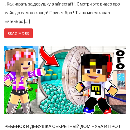
! Как играть за девушку в minecraft ! Смотри это видео про
майн до самого конца! Привет бро ! Ты на моем канал
ЕвгенБро […]
READ MORE
РЕБЕНОК И ДЕВУШКА СЕКРЕТНЫЙ ДОМ НУБА И ПРО !