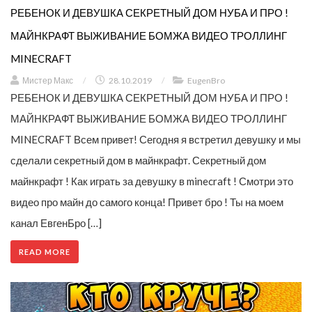
РЕБЕНОК И ДЕВУШКА СЕКРЕТНЫЙ ДОМ НУБА И ПРО !
МАЙНКРАФТ ВЫЖИВАНИЕ БОМЖА ВИДЕО ТРОЛЛИНГ
MINECRAFT
Мистер Макс
/
28.10.2019
/
EugenBro
РЕБЕНОК И ДЕВУШКА СЕКРЕТНЫЙ ДОМ НУБА И ПРО !
МАЙНКРАФТ ВЫЖИВАНИЕ БОМЖА ВИДЕО ТРОЛЛИНГ
MINECRAFT Всем привет! Сегодня я встретил девушку и мы
сделали секретный дом в майнкрафт. Секретный дом
майнкрафт ! Как играть за девушку в minecraft ! Смотри это
видео про майн до самого конца! Привет бро ! Ты на моем
канал ЕвгенБро […]
READ MORE