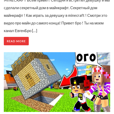
сделали секретный дом в майнкрафт. Секретный дом
майнкрафт ! Как играть за девушку в minecraft ! Смотри это
видео про майн до самого конца! Привет бро ! Ты на моем
канал ЕвгенБро […]
READ MORE