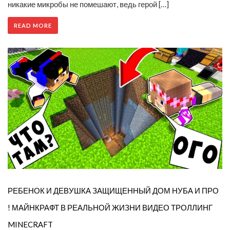
никакие микробы не помешают, ведь герой […]
READ MORE
РЕБЕНОК И ДЕВУШКА ЗАЩИЩЕННЫЙ ДОМ НУБА И ПРО
! МАЙНКРАФТ В РЕАЛЬНОЙ ЖИЗНИ ВИДЕО ТРОЛЛИНГ
MINECRAFT