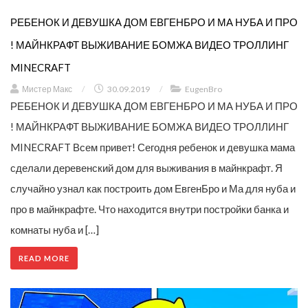
РЕБЕНОК И ДЕВУШКА ДОМ ЕВГЕНБРО И МА НУБА И ПРО
! МАЙНКРАФТ ВЫЖИВАНИЕ БОМЖА ВИДЕО ТРОЛЛИНГ
MINECRAFT
Мистер Макс
/
30.09.2019
/
EugenBro
РЕБЕНОК И ДЕВУШКА ДОМ ЕВГЕНБРО И МА НУБА И ПРО
! МАЙНКРАФТ ВЫЖИВАНИЕ БОМЖА ВИДЕО ТРОЛЛИНГ
MINECRAFT Всем привет! Сегодня ребенок и девушка мама
сделали деревенский дом для выживания в майнкрафт. Я
случайно узнал как построить дом ЕвгенБро и Ма для нуба и
про в майнкрафте. Что находится внутри постройки банка и
комнаты нуба и […]
READ MORE