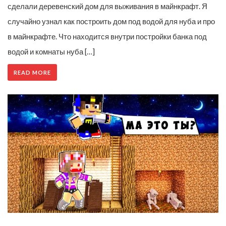
сделали деревенский дом для выживания в майнкрафт. Я
случайно узнал как построить дом под водой для нуба и про
в майнкрафте. Что находится внутри постройки банка под
водой и комнаты нуба […]
READ MORE