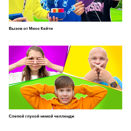
Вызов от Мисс Кейти
Слепой глухой немой челлендж