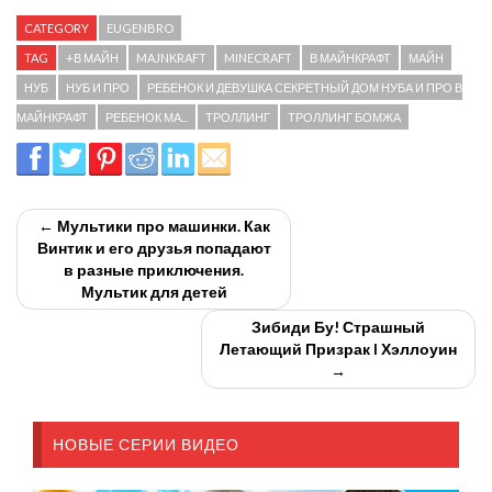
CATEGORY
EUGENBRO
TAG
+В МАЙН
MAJNKRAFT
MINECRAFT
В МАЙНКРАФТ
МАЙН
НУБ
НУБ И ПРО
РЕБЕНОК И ДЕВУШКА СЕКРЕТНЫЙ ДОМ НУБА И ПРО В
МАЙНКРАФТ
РЕБЕНОК МА...
ТРОЛЛИНГ
ТРОЛЛИНГ БОМЖА
← Мультики про машинки. Как
Винтик и его друзья попадают
в разные приключения.
Мультик для детей
Зибиди Бу! Страшный
Летающий Призрак I Хэллоуин
→
НОВЫЕ СЕРИИ ВИДЕО