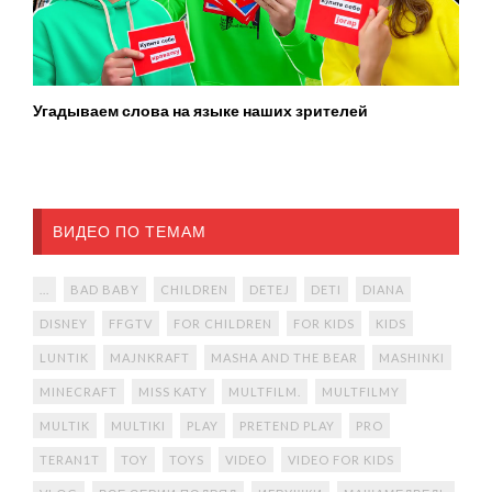
Угадываем слова на языке наших зрителей
ВИДЕО ПО ТЕМАМ
...
BAD BABY
CHILDREN
DETEJ
DETI
DIANA
DISNEY
FFGTV
FOR CHILDREN
FOR KIDS
KIDS
LUNTIK
MAJNKRAFT
MASHA AND THE BEAR
MASHINKI
MINECRAFT
MISS KATY
MULTFILM.
MULTFILMY
MULTIK
MULTIKI
PLAY
PRETEND PLAY
PRO
TERAN1T
TOY
TOYS
VIDEO
VIDEO FOR KIDS