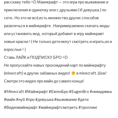
расскажу тебе =D Маинкрафт — это игра про выживание и
приключения в одиночку или с друзьями ( И девушка ) по
сети . Но это не всё,есть множество других способов
развлечься в майнкрафте . Например,можно скачать моды
или установить мод , который добавит в игру майнкравт
новые краски ! ( Не только дети могут смотреть и играть,но и
взрослые ! )
Ставь ЛАЙК и ПОДПИСКУ БРО =D
Не пропускайте новых прохождений карт по майнкрафту
(minecraft) и других забавных видео!
в minecraft. Шок!
Смотри это видео про майн до самого конца!
#Minecraft #Майнкрафт #ЕвгенБро #EugenBro #невидимка
#майн #нуб #про #девушка #выживание #дети
#Видеомайнкрафт #майнкрафтсмотреть #троллинг