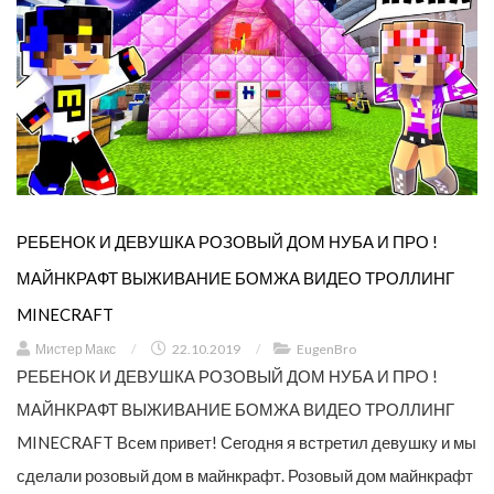
РЕБЕНОК И ДЕВУШКА РОЗОВЫЙ ДОМ НУБА И ПРО !
МАЙНКРАФТ ВЫЖИВАНИЕ БОМЖА ВИДЕО ТРОЛЛИНГ
MINECRAFT
Мистер Макс
/
22.10.2019
/
EugenBro
РЕБЕНОК И ДЕВУШКА РОЗОВЫЙ ДОМ НУБА И ПРО !
МАЙНКРАФТ ВЫЖИВАНИЕ БОМЖА ВИДЕО ТРОЛЛИНГ
MINECRAFT Всем привет! Сегодня я встретил девушку и мы
сделали розовый дом в майнкрафт. Розовый дом майнкрафт