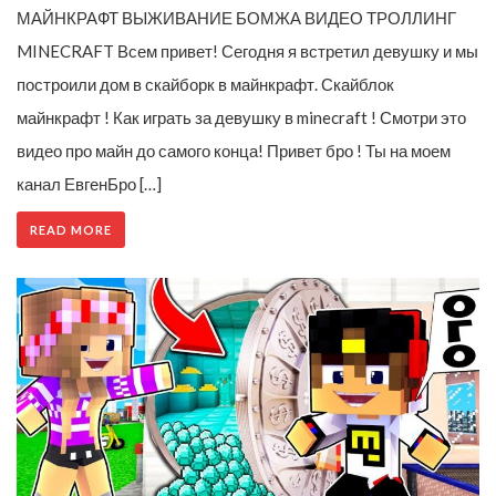
МАЙНКРАФТ ВЫЖИВАНИЕ БОМЖА ВИДЕО ТРОЛЛИНГ
MINECRAFT Всем привет! Сегодня я встретил девушку и мы
построили дом в скайборк в майнкрафт. Скайблок
майнкрафт ! Как играть за девушку в minecraft ! Смотри это
видео про майн до самого конца! Привет бро ! Ты на моем
канал ЕвгенБро […]
READ MORE