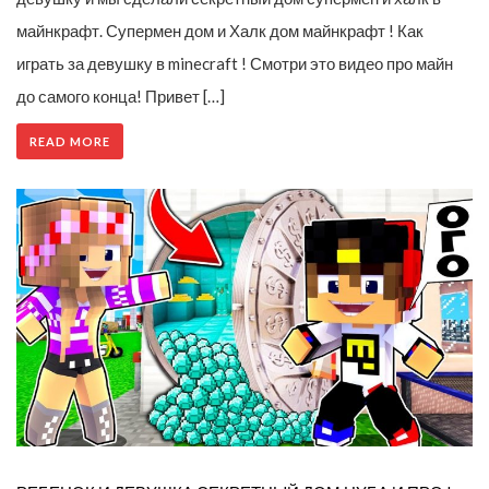
майнкрафт. Супермен дом и Халк дом майнкрафт ! Как
играть за девушку в minecraft ! Смотри это видео про майн
до самого конца! Привет […]
READ MORE