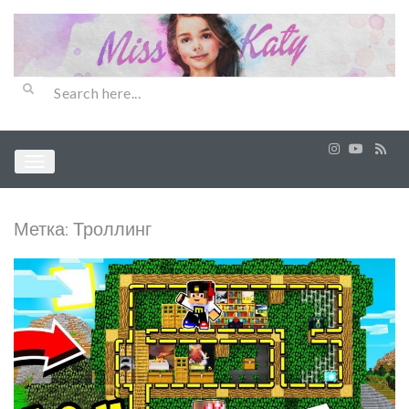
Метка:
Троллинг