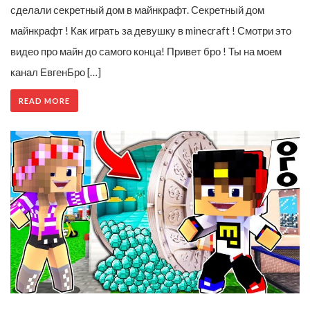
сделали секретный дом в майнкрафт. Секретный дом
майнкрафт ! Как играть за девушку в minecraft ! Смотри это
видео про майн до самого конца! Привет бро ! Ты на моем
канал ЕвгенБро […]
READ MORE