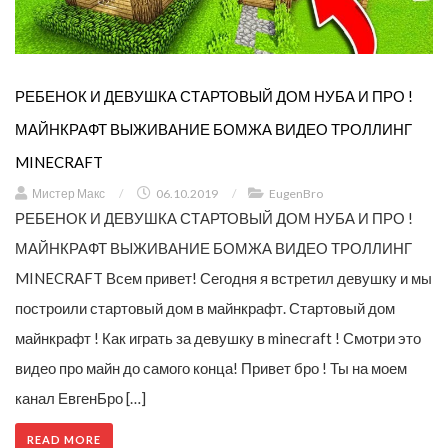
РЕБЕНОК И ДЕВУШКА СТАРТОВЫЙ ДОМ НУБА И ПРО !
МАЙНКРАФТ ВЫЖИВАНИЕ БОМЖА ВИДЕО ТРОЛЛИНГ
MINECRAFT
Мистер Макс
/
06.10.2019
/
EugenBro
РЕБЕНОК И ДЕВУШКА СТАРТОВЫЙ ДОМ НУБА И ПРО !
МАЙНКРАФТ ВЫЖИВАНИЕ БОМЖА ВИДЕО ТРОЛЛИНГ
MINECRAFT Всем привет! Сегодня я встретил девушку и мы
построили стартовый дом в майнкрафт. Стартовый дом
майнкрафт ! Как играть за девушку в minecraft ! Смотри это
видео про майн до самого конца! Привет бро ! Ты на моем
канал ЕвгенБро […]
READ MORE