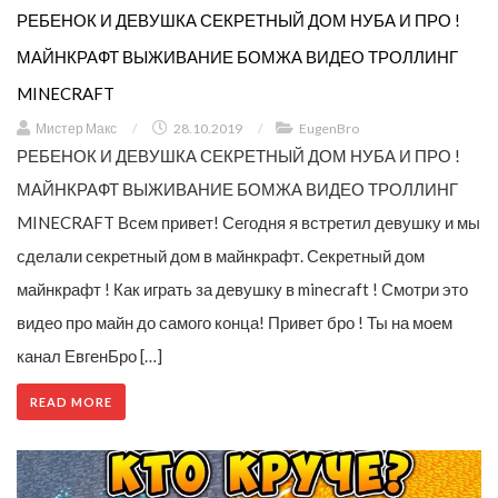
РЕБЕНОК И ДЕВУШКА СЕКРЕТНЫЙ ДОМ НУБА И ПРО !
МАЙНКРАФТ ВЫЖИВАНИЕ БОМЖА ВИДЕО ТРОЛЛИНГ
MINECRAFT
Мистер Макс
/
28.10.2019
/
EugenBro
РЕБЕНОК И ДЕВУШКА СЕКРЕТНЫЙ ДОМ НУБА И ПРО !
МАЙНКРАФТ ВЫЖИВАНИЕ БОМЖА ВИДЕО ТРОЛЛИНГ
MINECRAFT Всем привет! Сегодня я встретил девушку и мы
сделали секретный дом в майнкрафт. Секретный дом
майнкрафт ! Как играть за девушку в minecraft ! Смотри это
видео про майн до самого конца! Привет бро ! Ты на моем
канал ЕвгенБро […]
READ MORE