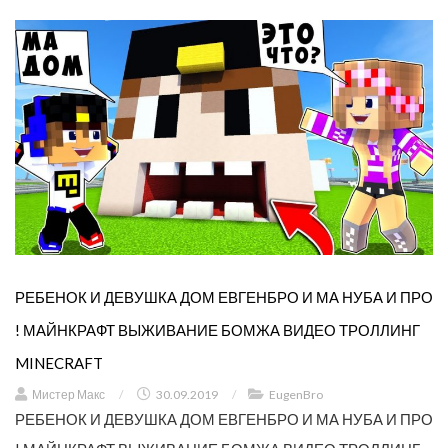
РЕБЕНОК И ДЕВУШКА ДОМ ЕВГЕНБРО И МА НУБА И ПРО
! МАЙНКРАФТ ВЫЖИВАНИЕ БОМЖА ВИДЕО ТРОЛЛИНГ
MINECRAFT
Мистер Макс
/
30.09.2019
/
EugenBro
РЕБЕНОК И ДЕВУШКА ДОМ ЕВГЕНБРО И МА НУБА И ПРО