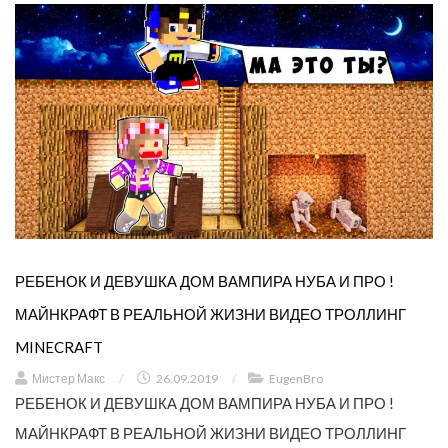
РЕБЕНОК И ДЕВУШКА ДОМ ВАМПИРА НУБА И ПРО !
МАЙНКРАФТ В РЕАЛЬНОЙ ЖИЗНИ ВИДЕО ТРОЛЛИНГ
MINECRAFT
Мистер Макс
/
26.09.2019
/
EugenBro
РЕБЕНОК И ДЕВУШКА ДОМ ВАМПИРА НУБА И ПРО !
МАЙНКРАФТ В РЕАЛЬНОЙ ЖИЗНИ ВИДЕО ТРОЛЛИНГ