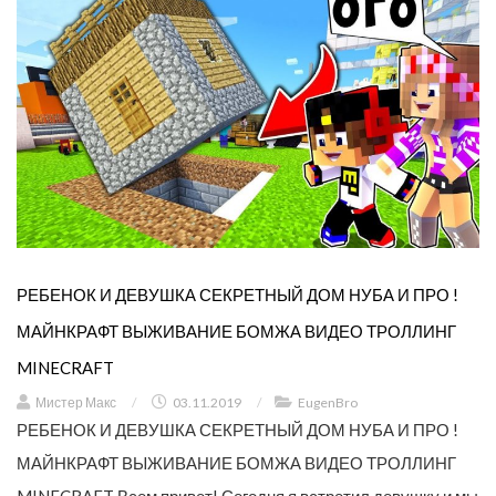
РЕБЕНОК И ДЕВУШКА СЕКРЕТНЫЙ ДОМ НУБА И ПРО !
МАЙНКРАФТ ВЫЖИВАНИЕ БОМЖА ВИДЕО ТРОЛЛИНГ
MINECRAFT
Мистер Макс
/
03.11.2019
/
EugenBro
РЕБЕНОК И ДЕВУШКА СЕКРЕТНЫЙ ДОМ НУБА И ПРО !
МАЙНКРАФТ ВЫЖИВАНИЕ БОМЖА ВИДЕО ТРОЛЛИНГ
MINECRAFT Всем привет! Сегодня я встретил девушку и мы