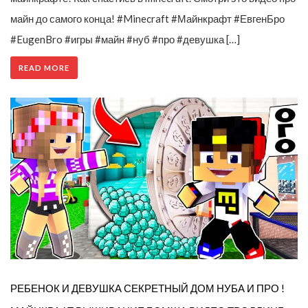
майн до самого конца! #Minecraft #Майнкрафт #ЕвгенБро
#EugenBro #игры #майн #нуб #про #девушка […]
READ MORE
РЕБЕНОК И ДЕВУШКА СЕКРЕТНЫЙ ДОМ НУБА И ПРО !