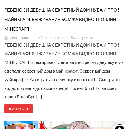
РЕБЕНОК И ДЕВУШКА СЕКРЕТНЫЙ ДОМ НУБА И ПРО !
МАЙНКРАФТ ВЫЖИВАНИЕ БОМЖА ВИДЕО ТРОЛЛИНГ
MINECRAFT
Мистер Макс
/
01.11.2019
/
EugenBro
РЕБЕНОК И ДЕВУШКА СЕКРЕТНЫЙ ДОМ НУБА И ПРО !
МАЙНКРАФТ ВЫЖИВАНИЕ БОМЖА ВИДЕО ТРОЛЛИНГ
MINECRAFT Всем привет! Сегодня я встретил девушку и мы
сделали секретный дом в майнкрафт. Секретный дом
майнкрафт ! Как играть за девушку в minecraft ! Смотри это
видео про майн до самого конца! Привет бро ! Ты на моем
канал ЕвгенБро […]
READ MORE