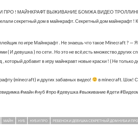
 И ПРО ! МАЙНКРАФТ ВЫЖИВАНИЕ БОМЖА ВИДЕО ТРОЛЛИН
елали секретный дом в майнкрафт. Секретный дом майнкрафт ! Как
плейщик по игре Майнкрафт . Не знаешь что такое Minecraft ? — 
и ( И девушка ) по сети . Но это не всё,есть множество других с
 который добавит в игру майнкравт новые краски ! ( Не только дет
афту (minecraft) и других забавных видео!
в minecraft. Шок! 
евидимка #майн #нуб #про #девушка #выживание #дети #Видео
МАЙН
НУБ
НУБ И ПРО
РЕБЕНОК И ДЕВУШКА СЕКРЕТНЫЙ ДОМ НУБА И ПРО