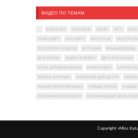
ВИДЕО ПО ТЕМАМ
...
BAD BABY
CHILDREN
DETEJ
DETI
DIAN
MINECRAFT
MISS KATY
MULTFILM.
MULTFILM
ВСЕ СЕРИИ ПОДРЯД
ИГРУШКИ
МАШАМЕДВЕДЬ
ВСЕ СЕРИИ
ВІДЕОТЕЛЕФОН
ДЕТСКИЙ КАНАЛ
ИГРЫ ДЛЯ МАЛЬЧИКОВ
КАМЕРОФОН
КАПУКИ К
МНОГО ИГРУШЕК
МУЛЬТИКИ ДЛЯ ДЕТЕЙ
МУЛЬТ
НОВЫЕ МУЛЬТФИЛЬМЫ
НОВЫЕ СЕРИИ
НОВЫЙ
РАЗВИВАЮЩЕЕ ВИДЕО
РАЗВИВАЮЩИЕ МУЛЬТИКИ
Copyright «Miss Ka