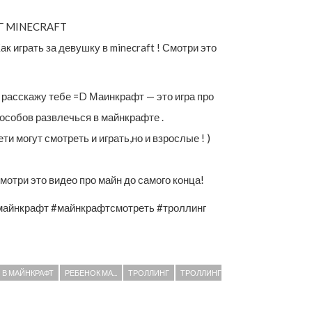
Г MINECRAFT
 играть за девушку в minecraft ! Смотри это
Я расскажу тебе =D Маинкрафт — это игра про
пособов развлечься в майнкрафте .
и могут смотреть и играть,но и взрослые ! )
Смотри это видео про майн до самого конца!
майнкрафт #майнкрафтсмотреть #троллинг
 В МАЙНКРАФТ
РЕБЕНОК МА...
ТРОЛЛИНГ
ТРОЛЛИНГ