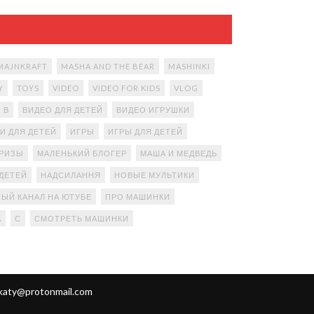
MAJNKRAFT
MASHA AND THE BEAR
MASHINKI
Y
TOYS
VIDEO
VIDEO FOR KIDS
VLOG
В
ВИДЕО ДЛЯ ДЕТЕЙ
ВИДЕО ИГРУШКИ
И ДЛЯ ДЕТЕЙ
ИГРЫ
ИГРЫ ДЛЯ ДЕТЕЙ
ПРИЗЫ
МАЛЕНЬКИЙ БЛОГЕР
МАША И МЕДВЕДЬ
ДЕТЕЙ
НАДСИЛАННЯ
НОВЫЕ МУЛЬТИКИ
ЫЙ КАНАЛ НА ЮТУБЕ
ПРО МАШИНКИ
А
С
СМОТРЕТЬ МАШИНКИ
katy@protonmail.com