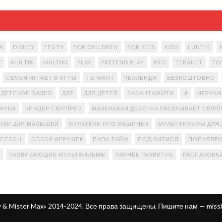
A
DISNEY
FFGTV
FOR CHILDREN
FOR KIDS
KIDS
LUNTIK
Y
MULTIK
MULTIKI
PLAY
PRETEND PLAY
PRO
TERAN1T
TO
СЕМЬЯ ИГРАЕТ В ИГРЫ
ТЕРАНИТ
ЧЕЛЛЕНДЖ
БЕЗКОШТОВНО
ДЕТСКОЕ ВИДЕО
ДЛЯ
ДЛЯ ДЕТЕЙ
ЗАВАНТАЖИТИ
И
ИГРУШК
АНУКИ
КИНДЕР СЮРПРИЗ
МАЛЕНЬКАЯ ДЕВОЧКА РАСКРЫВАЕТ СЮР
ИКИ ДЛЯ МАЛЫШЕЙ
МУЛЬТИКИ ПРО МАШИНКИ
МУЛЬТФИЛЬМЫ ДЛЯ 
 СЕЗОН
ОБЗОР ИГРУШЕК
ПАПА ТАЙМ
ПОДІЛИТИСЯ
ПОПУЛЯРН
РАЗВИВАЮЩИЕ МУЛЬТФИЛЬМЫ
РАННЕЕ РАЗВИТИЕ
РАСПАКОВК
ty & Mister Max» 2014-2024. Все права защищены. Пишите нам —
miss