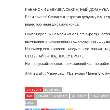
РЕБЕНОК И ДЕВУШКА СЕКРЕТНЫЙ ДОМ НУБА
Всем привет! Сегодня я встретил девушку и мы сд
видео про майн до самого конца!
Привет бро ! Ты на моем канал ЕвгенБро =) Я летс
выживание и приключения в одиночку или с друзьям
Например,можно скачать моды или установить мод ,
Ставь ЛАЙК и ПОДПИСКУ БРО =D
Не пропускайте новых прохождений карт по майнкр
#Minecraft #Майнкрафт #ЕвгенБро #EugenBro #н
CATEGORY
EUGENBRO
TAG
+В МАЙН
MAJNKRAFT
MINECRAFT
В МАЙНКРАФТ
БОМЖА