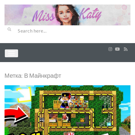
Метка:
В Майнкрафт