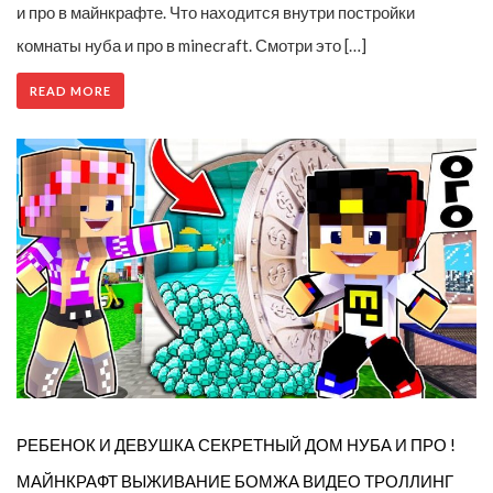
и про в майнкрафте. Что находится внутри постройки
комнаты нуба и про в minecraft. Смотри это […]
READ MORE
РЕБЕНОК И ДЕВУШКА СЕКРЕТНЫЙ ДОМ НУБА И ПРО !
МАЙНКРАФТ ВЫЖИВАНИЕ БОМЖА ВИДЕО ТРОЛЛИНГ