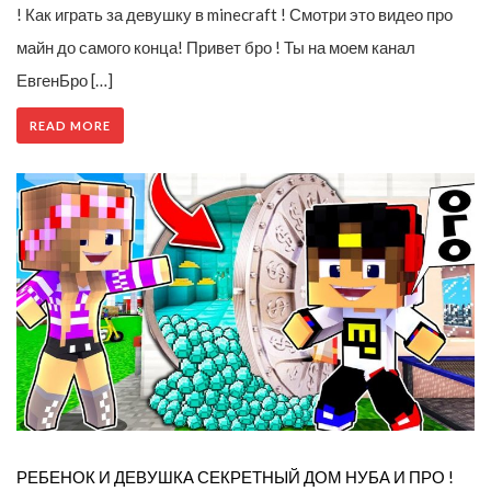
! Как играть за девушку в minecraft ! Смотри это видео про
майн до самого конца! Привет бро ! Ты на моем канал
ЕвгенБро […]
READ MORE
РЕБЕНОК И ДЕВУШКА СЕКРЕТНЫЙ ДОМ НУБА И ПРО !