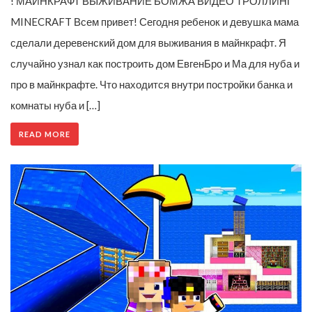
! МАЙНКРАФТ ВЫЖИВАНИЕ БОМЖА ВИДЕО ТРОЛЛИНГ
MINECRAFT Всем привет! Сегодня ребенок и девушка мама
сделали деревенский дом для выживания в майнкрафт. Я
случайно узнал как построить дом ЕвгенБро и Ма для нуба и
про в майнкрафте. Что находится внутри постройки банка и
комнаты нуба и […]
READ MORE