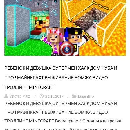
РЕБЕНОК И ДЕВУШКА СУПЕРМЕН ХАЛК ДОМ НУБА И
ПРО ! МАЙНКРАФТ ВЫЖИВАНИЕ БОМЖА ВИДЕО
ТРОЛЛИНГ MINECRAFT
Мистер Макс
/
26.10.2019
/
EugenBro
РЕБЕНОК И ДЕВУШКА СУПЕРМЕН ХАЛК ДОМ НУБА И
ПРО ! МАЙНКРАФТ ВЫЖИВАНИЕ БОМЖА ВИДЕО
ТРОЛЛИНГ MINECRAFT Всем привет! Сегодня я встретил
девушку и мы сделали секретный дом супермен и халк в