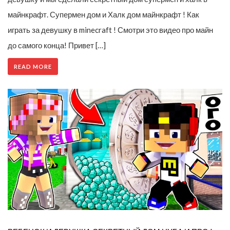
майнкрафт. Супермен дом и Халк дом майнкрафт ! Как
играть за девушку в minecraft ! Смотри это видео про майн
до самого конца! Привет […]
READ MORE