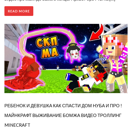
READ MORE
РЕБЕНОК И ДЕВУШКА КАК СПАСТИ ДОМ НУБА И ПРО !
МАЙНКРАФТ ВЫЖИВАНИЕ БОМЖА ВИДЕО ТРОЛЛИНГ
MINECRAFT