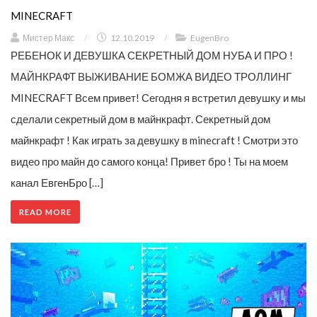
MINECRAFT
Мистер Макс
/
12.10.2019
/
EugenBro
РЕБЕНОК И ДЕВУШКА СЕКРЕТНЫЙ ДОМ НУБА И ПРО !
МАЙНКРАФТ ВЫЖИВАНИЕ БОМЖА ВИДЕО ТРОЛЛИНГ
MINECRAFT Всем привет! Сегодня я встретил девушку и мы
сделали секретный дом в майнкрафт. Секретный дом
майнкрафт ! Как играть за девушку в minecraft ! Смотри это
видео про майн до самого конца! Привет бро ! Ты на моем
канал ЕвгенБро […]
READ MORE