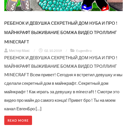
РЕБЕНОК И ДЕВУШКА СЕКРЕТНЫЙ ДОМ НУБА И ПРО !
МАЙНКРАФТ ВЫЖИВАНИЕ БОМЖА ВИДЕО ТРОЛЛИНГ
MINECRAFT
Мистер Макс
/
02.10.2019
/
EugenBro
РЕБЕНОК И ДЕВУШКА СЕКРЕТНЫЙ ДОМ НУБА И ПРО !
МАЙНКРАФТ ВЫЖИВАНИЕ БОМЖА ВИДЕО ТРОЛЛИНГ
MINECRAFT Всем привет! Сегодня я встретил девушку и мы
сделали секретный дом в майнкрафт. Секретный дом
майнкрафт ! Как играть за девушку в minecraft ! Смотри это
видео про майн до самого конца! Привет бро ! Ты на моем
канал ЕвгенБро […]
READ MORE