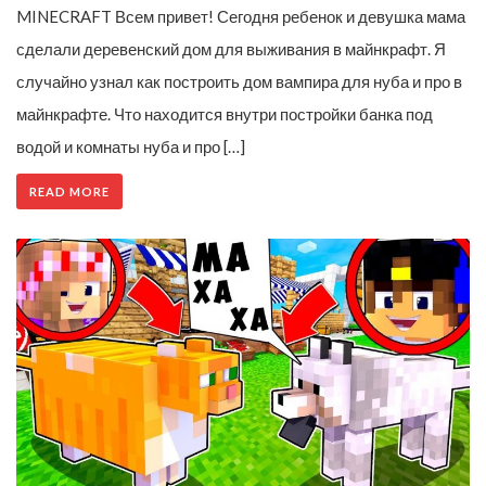
MINECRAFT Всем привет! Сегодня ребенок и девушка мама
сделали деревенский дом для выживания в майнкрафт. Я
случайно узнал как построить дом вампира для нуба и про в
майнкрафте. Что находится внутри постройки банка под
водой и комнаты нуба и про […]
READ MORE