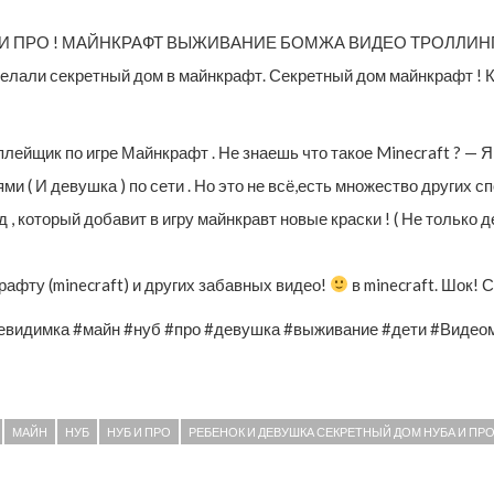
 И ПРО ! МАЙНКРАФТ ВЫЖИВАНИЕ БОМЖА ВИДЕО ТРОЛЛИН
елали секретный дом в майнкрафт. Секретный дом майнкрафт ! Как
плейщик по игре Майнкрафт . Не знаешь что такое Minecraft ? — 
и ( И девушка ) по сети . Но это не всё,есть множество других с
 который добавит в игру майнкравт новые краски ! ( Не только дет
афту (minecraft) и других забавных видео!
в minecraft. Шок! 
евидимка #майн #нуб #про #девушка #выживание #дети #Видео
МАЙН
НУБ
НУБ И ПРО
РЕБЕНОК И ДЕВУШКА СЕКРЕТНЫЙ ДОМ НУБА И ПРО