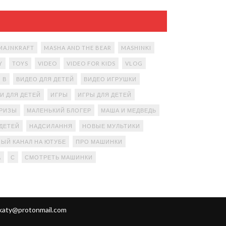
MAJNKRAFT
MASHA AND THE BEAR
MASHINKI
Y
TOYS
VIDEO
VIDEO FOR KIDS
VLOG
В
ВИДЕО ДЛЯ ДЕТЕЙ
ВИДЕО ИГРУШКИ
И ДЛЯ ДЕТЕЙ
ИГРЫ
ИГРЫ ДЛЯ ДЕТЕЙ
ПРИЗЫ
МАЛЕНЬКИЙ БЛОГЕР
МАША И МЕДВЕДЬ
ДЕТЕЙ
НАДСИЛАННЯ
НОВЫЕ МУЛЬТИКИ
ЫЙ КАНАЛ НА ЮТУБЕ
ПРО МАШИНКИ
А
С
СМОТРЕТЬ МАШИНКИ
katy@protonmail.com