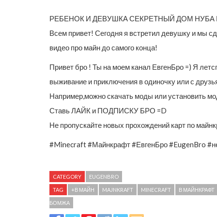
РЕБЕНОК И ДЕВУШКА СЕКРЕТНЫЙ ДОМ НУБА
Всем привет! Сегодня я встретил девушку и мы сд
видео про майн до самого конца!
Привет бро ! Ты на моем канал ЕвгенБро =) Я летс
выживание и приключения в одиночку или с друзьям
Например,можно скачать моды или установить мод ,
Ставь ЛАЙК и ПОДПИСКУ БРО =D
Не пропускайте новых прохождений карт по майнкр
#Minecraft #Майнкрафт #ЕвгенБро #EugenBro #н
CATEGORY
EUGENBRO
TAG
+В МАЙН
MAJNKRAFT
MINECRAFT
В МАЙНКРАФТ
БОМЖА