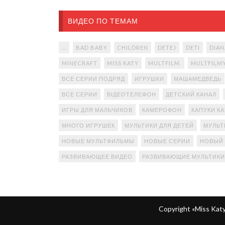
ВИДЕО ПО ТЕМАМ
...
BAD BABY
CHILDREN
DETEJ
DETI
DIAN
MINECRAFT
MISS KATY
MULTFILM.
MULTFILM
ВСЕ СЕРИИ ПОДРЯД
ИГРУШКИ
МАШАМЕДВЕДЬ
ВСЕ СЕРИИ
ВІДЕОТЕЛЕФОН
ДЕТСКИЙ КАНАЛ
ИГРЫ ДЛЯ МАЛЬЧИКОВ
КАМЕРОФОН
КАПУКИ К
МНОГО ИГРУШЕК
МУЛЬТИКИ ДЛЯ ДЕТЕЙ
МУЛЬТ
НОВЫЕ МУЛЬТФИЛЬМЫ
НОВЫЕ СЕРИИ
НОВЫЙ
РАЗВИВАЮЩЕЕ ВИДЕО
РАЗВИВАЮЩИЕ МУЛЬТИКИ
Copyright «Miss Ka