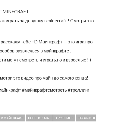
Г MINECRAFT
 играть за девушку в minecraft ! Смотри это
Я расскажу тебе =D Маинкрафт — это игра про
пособов развлечься в майнкрафте .
и могут смотреть и играть,но и взрослые ! )
Смотри это видео про майн до самого конца!
майнкрафт #майнкрафтсмотреть #троллинг
 В МАЙНКРАФТ
РЕБЕНОК МА...
ТРОЛЛИНГ
ТРОЛЛИНГ