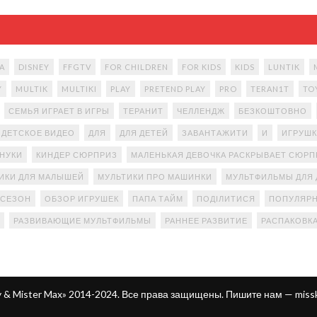
A
DISNEY
FFGTV
FOR CHILDREN
FOR KIDS
KIDS
LUNTIK
Y
MULTIK
MULTIKI
PLAY
PRETEND PLAY
PRO
TERAN1T
TO
СЕМЬЯ ИГРАЕТ В ИГРЫ
ТЕРАНИТ
ЧЕЛЛЕНДЖ
БЕЗКОШТОВНО
ДЕТСКОЕ ВИДЕО
ДЛЯ
ДЛЯ ДЕТЕЙ
ЗАВАНТАЖИТИ
И
ИГРУШК
АНУКИ
КИНДЕР СЮРПРИЗ
МАЛЕНЬКАЯ ДЕВОЧКА РАСКРЫВАЕТ СЮР
ИКИ ДЛЯ МАЛЫШЕЙ
МУЛЬТИКИ ПРО МАШИНКИ
МУЛЬТФИЛЬМЫ ДЛЯ 
 СЕЗОН
ОБЗОР ИГРУШЕК
ПАПА ТАЙМ
ПОДІЛИТИСЯ
ПОПУЛЯРН
РАЗВИВАЮЩИЕ МУЛЬТФИЛЬМЫ
РАННЕЕ РАЗВИТИЕ
РАСПАКОВК
ty & Mister Max» 2014-2024. Все права защищены. Пишите нам —
miss