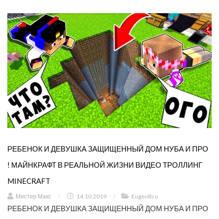
РЕБЕНОК И ДЕВУШКА ЗАЩИЩЕННЫЙ ДОМ НУБА И ПРО
! МАЙНКРАФТ В РЕАЛЬНОЙ ЖИЗНИ ВИДЕО ТРОЛЛИНГ
MINECRAFT
Мистер Макс
/
14.10.2019
/
EugenBro
РЕБЕНОК И ДЕВУШКА ЗАЩИЩЕННЫЙ ДОМ НУБА И ПРО