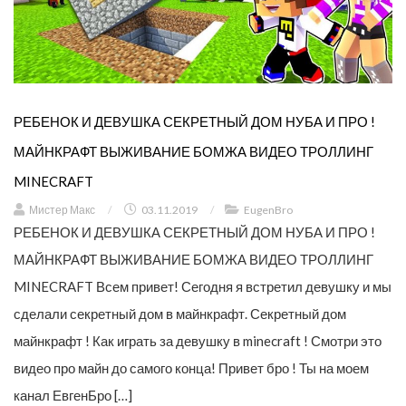
РЕБЕНОК И ДЕВУШКА СЕКРЕТНЫЙ ДОМ НУБА И ПРО !
МАЙНКРАФТ ВЫЖИВАНИЕ БОМЖА ВИДЕО ТРОЛЛИНГ
MINECRAFT
Мистер Макс
/
03.11.2019
/
EugenBro
РЕБЕНОК И ДЕВУШКА СЕКРЕТНЫЙ ДОМ НУБА И ПРО !
МАЙНКРАФТ ВЫЖИВАНИЕ БОМЖА ВИДЕО ТРОЛЛИНГ
MINECRAFT Всем привет! Сегодня я встретил девушку и мы
сделали секретный дом в майнкрафт. Секретный дом
майнкрафт ! Как играть за девушку в minecraft ! Смотри это
видео про майн до самого конца! Привет бро ! Ты на моем
канал ЕвгенБро […]