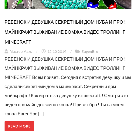
РЕБЕНОК И ДЕВУШКА СЕКРЕТНЫЙ ДОМ НУБА И ПРО !
МАЙНКРАФТ ВЫЖИВАНИЕ БОМЖА ВИДЕО ТРОЛЛИНГ
MINECRAFT
Мистер Макс
/
12.10.2019
/
EugenBro
РЕБЕНОК И ДЕВУШКА СЕКРЕТНЫЙ ДОМ НУБА И ПРО !
МАЙНКРАФТ ВЫЖИВАНИЕ БОМЖА ВИДЕО ТРОЛЛИНГ
MINECRAFT Всем привет! Сегодня я встретил девушку и мы
сделали секретный дом в майнкрафт. Секретный дом
майнкрафт ! Как играть за девушку в minecraft ! Смотри это
видео про майн до самого конца! Привет бро ! Ты на моем
канал ЕвгенБро […]
READ MORE