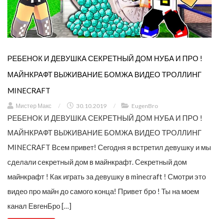
РЕБЕНОК И ДЕВУШКА СЕКРЕТНЫЙ ДОМ НУБА И ПРО !
МАЙНКРАФТ ВЫЖИВАНИЕ БОМЖА ВИДЕО ТРОЛЛИНГ
MINECRAFT
Мистер Макс
/
30.10.2019
/
EugenBro
РЕБЕНОК И ДЕВУШКА СЕКРЕТНЫЙ ДОМ НУБА И ПРО !
МАЙНКРАФТ ВЫЖИВАНИЕ БОМЖА ВИДЕО ТРОЛЛИНГ
MINECRAFT Всем привет! Сегодня я встретил девушку и мы
сделали секретный дом в майнкрафт. Секретный дом
майнкрафт ! Как играть за девушку в minecraft ! Смотри это
видео про майн до самого конца! Привет бро ! Ты на моем
канал ЕвгенБро […]