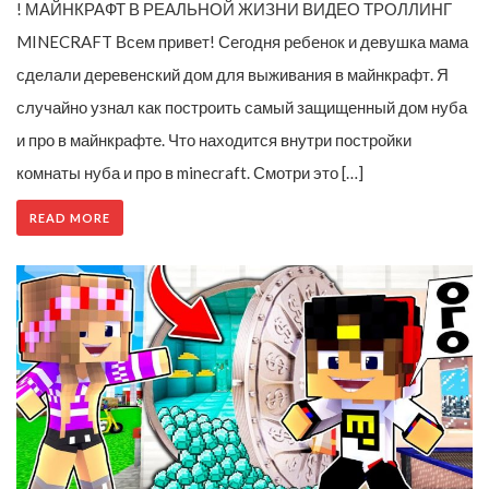
! МАЙНКРАФТ В РЕАЛЬНОЙ ЖИЗНИ ВИДЕО ТРОЛЛИНГ
MINECRAFT Всем привет! Сегодня ребенок и девушка мама
сделали деревенский дом для выживания в майнкрафт. Я
случайно узнал как построить самый защищенный дом нуба
и про в майнкрафте. Что находится внутри постройки
комнаты нуба и про в minecraft. Смотри это […]
READ MORE