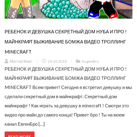
РЕБЕНОК И ДЕВУШКА СЕКРЕТНЫЙ ДОМ НУБА И ПРО !
МАЙНКРАФТ ВЫЖИВАНИЕ БОМЖА ВИДЕО ТРОЛЛИНГ
MINECRAFT
Мистер Макс
/
24.10.2019
/
EugenBro
РЕБЕНОК И ДЕВУШКА СЕКРЕТНЫЙ ДОМ НУБА И ПРО !
МАЙНКРАФТ ВЫЖИВАНИЕ БОМЖА ВИДЕО ТРОЛЛИНГ
MINECRAFT Всем привет! Сегодня я встретил девушку и мы
сделали секретный дом в майнкрафт. Секретный дом
майнкрафт ! Как играть за девушку в minecraft ! Смотри это
видео про майн до самого конца! Привет бро ! Ты на моем
канал ЕвгенБро […]
READ MORE