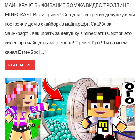
МАЙНКРАФТ ВЫЖИВАНИЕ БОМЖА ВИДЕО ТРОЛЛИНГ
MINECRAFT Всем привет! Сегодня я встретил девушку и мы
построили дом в скайборк в майнкрафт. Скайблок
майнкрафт ! Как играть за девушку в minecraft ! Смотри это
видео про майн до самого конца! Привет бро ! Ты на моем
канал ЕвгенБро […]
READ MORE