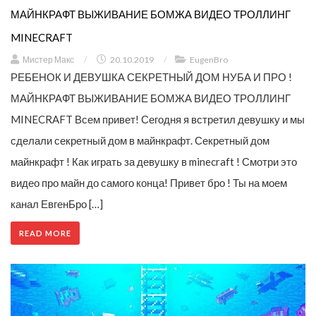
МАЙНКРАФТ ВЫЖИВАНИЕ БОМЖА ВИДЕО ТРОЛЛИНГ
MINECRAFT
Мистер Макс
/
20.10.2019
/
EugenBro
РЕБЕНОК И ДЕВУШКА СЕКРЕТНЫЙ ДОМ НУБА И ПРО !
МАЙНКРАФТ ВЫЖИВАНИЕ БОМЖА ВИДЕО ТРОЛЛИНГ
MINECRAFT Всем привет! Сегодня я встретил девушку и мы
сделали секретный дом в майнкрафт. Секретный дом
майнкрафт ! Как играть за девушку в minecraft ! Смотри это
видео про майн до самого конца! Привет бро ! Ты на моем
канал ЕвгенБро […]
READ MORE