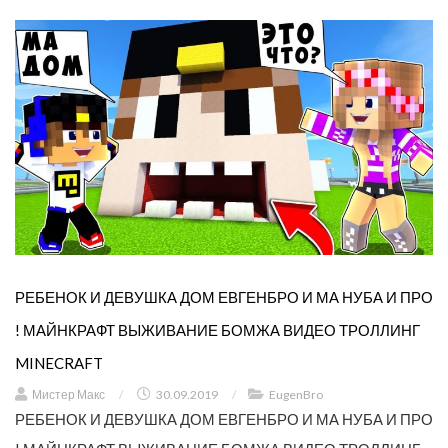
РЕБЕНОК И ДЕВУШКА ДОМ ЕВГЕНБРО И МА НУБА И ПРО
! МАЙНКРАФТ ВЫЖИВАНИЕ БОМЖА ВИДЕО ТРОЛЛИНГ
MINECRAFT
Мистер Макс
/
30.09.2019
/
EugenBro
РЕБЕНОК И ДЕВУШКА ДОМ ЕВГЕНБРО И МА НУБА И ПРО