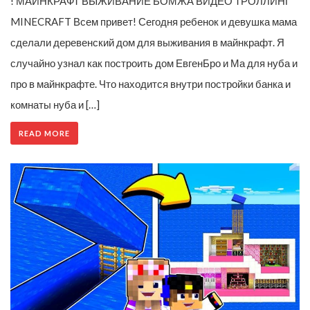
! МАЙНКРАФТ ВЫЖИВАНИЕ БОМЖА ВИДЕО ТРОЛЛИНГ
MINECRAFT Всем привет! Сегодня ребенок и девушка мама
сделали деревенский дом для выживания в майнкрафт. Я
случайно узнал как построить дом ЕвгенБро и Ма для нуба и
про в майнкрафте. Что находится внутри постройки банка и
комнаты нуба и […]
READ MORE