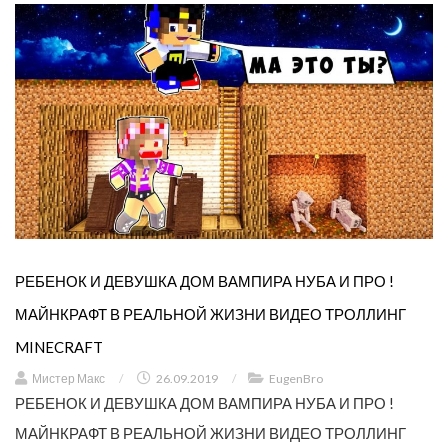
РЕБЕНОК И ДЕВУШКА ДОМ ВАМПИРА НУБА И ПРО !
МАЙНКРАФТ В РЕАЛЬНОЙ ЖИЗНИ ВИДЕО ТРОЛЛИНГ
MINECRAFT
Мистер Макс
/
26.09.2019
/
EugenBro
РЕБЕНОК И ДЕВУШКА ДОМ ВАМПИРА НУБА И ПРО !
МАЙНКРАФТ В РЕАЛЬНОЙ ЖИЗНИ ВИДЕО ТРОЛЛИНГ