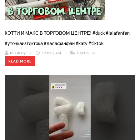
КЭТТИ И МАКС В ТОРГОВОМ ЦЕНТРЕ! #duck #lalafanfan
#уточкаизтиктока #лалафанфан #katy #tiktok
MissKaty
/
12.03.2024
/
Настюшик
READ MORE