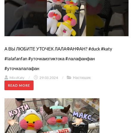
А ВЫ ЛЮБИТЕ УТОЧЕК ЛАЛАФАНФАН? #duck #katy
#lalafanfan #уточкаизтиктока #лалафанфан
#уточкалалафан
MissKaty
/
29.03.2024
/
Настюшик
READ MORE