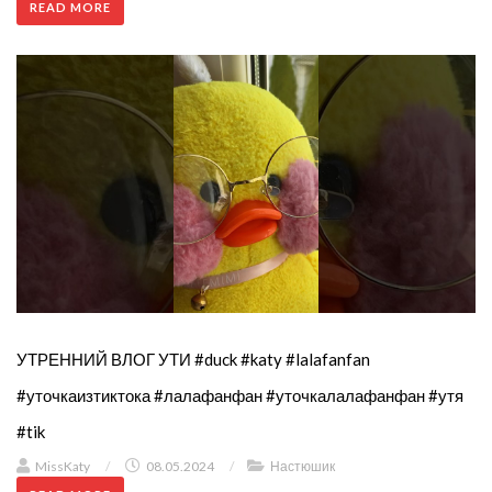
READ MORE
УТРЕННИЙ ВЛОГ УТИ #duck #katy #lalafanfan
#уточкаизтиктока #лалафанфан #уточкалалафанфан #утя
#tik
MissKaty
/
08.05.2024
/
Настюшик