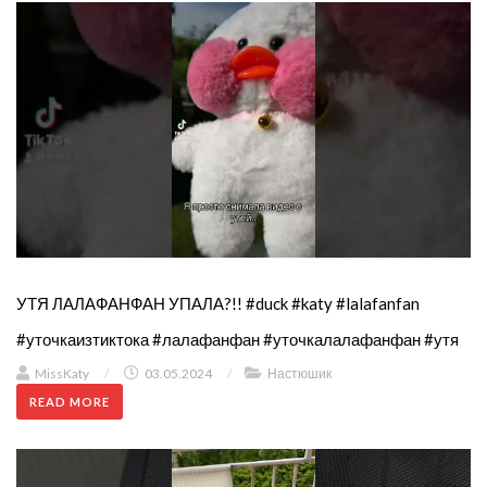
УТЯ ЛАЛАФАНФАН УПАЛА?!! #duck #katy #lalafanfan
#уточкаизтиктока #лалафанфан #уточкалалафанфан #утя
MissKaty
/
03.05.2024
/
Настюшик
READ MORE