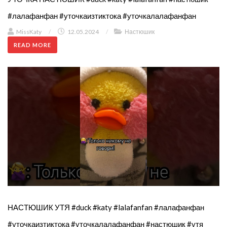
#лалафанфан #уточкаизтиктока #уточкалалафанфан
MissKaty
/
12.05.2024
/
Настюшик
READ MORE
НАСТЮШИК УТЯ #duck #katy #lalafanfan #лалафанфан
#уточкаизтиктока #уточкалалафанфан #настюшик #утя