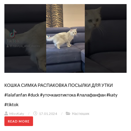
КОШКА СИМКА РАСПАКОВКА ПОСЫЛКИ ДЛЯ УТКИ
#lalafanfan #duck #уточкаизтиктока #лалафанфан #katy
#tiktok
MissKaty
/
17.01.2024
/
Настюшик
READ MORE