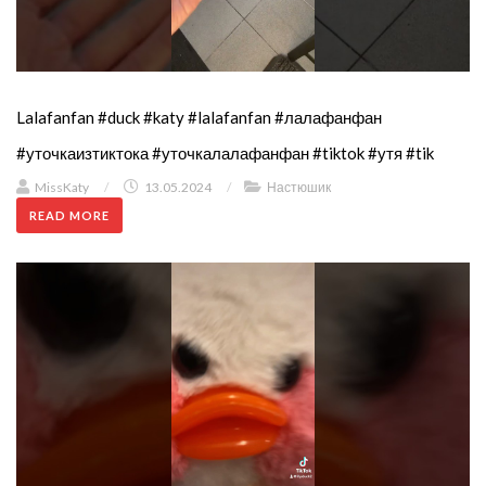
Lalafanfan #duck #katy #lalafanfan #лалафанфан
#уточкаизтиктока #уточкалалафанфан #tiktok #утя #tik
MissKaty
/
13.05.2024
/
Настюшик
READ MORE