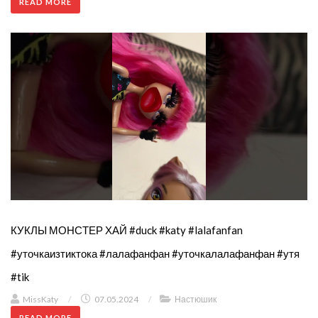
READ MORE
КУКЛЫ МОНСТЕР ХАЙ #duck #katy #lalafanfan
#уточкаизтиктока #лалафанфан #уточкалалафанфан #утя
#tik
MissKaty
/
07.05.2024
/
Настюшик
READ MORE