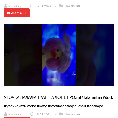
MissKaty
/
18.01.2024
/
Настюшик
READ MORE
УТОЧКА ЛАЛАФАНФАН НА ФОНЕ ГРОЗЫ #lalafanfan #duck
#уточкаизтиктока #katy #уточкалалафанфан #лалафан
MissKaty
/
18.01.2024
/
Настюшик