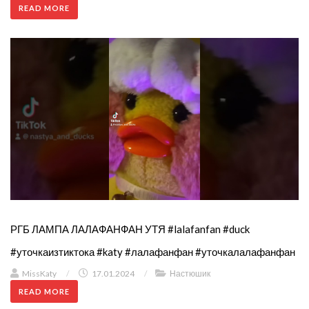
READ MORE
РГБ ЛАМПА ЛАЛАФАНФАН УТЯ #lalafanfan #duck
#уточкаизтиктока #katy #лалафанфан #уточкалалафанфан
MissKaty
/
17.01.2024
/
Настюшик
READ MORE