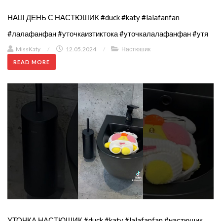
НАШ ДЕНЬ С НАСТЮШИК #duck #katy #lalafanfan
#лалафанфан #уточкаизтиктока #уточкалалафанфан #утя
MissKaty
/
12.05.2024
/
Настюшик
READ MORE
УТОЧКА НАСТЮШИК #duck #katy #lalafanfan #настюшик