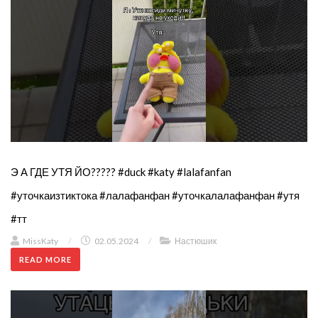
Э А ГДЕ УТЯ ЙО????? #duck #katy #lalafanfan
#уточкаизтиктока #лалафанфан #уточкалалафанфан #утя
#тт
MissKaty
/
02.05.2024
/
Настюшик
READ MORE