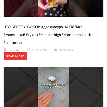
ЧТО БЕРЕТ С СОБОЙ #дракулаура НА ПЛЯЖ?
#монстерхай #куклы #monsterhigh #draculaura #duck
#настюшик
MissKaty
/
17.05.2024
/
Настюшик
READ MORE