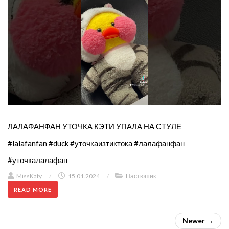
ЛАЛАФАНФАН УТОЧКА КЭТИ УПАЛА НА СТУЛЕ
#lalafanfan #duck #уточкаизтиктока #лалафанфан
#уточкалалафан
MissKaty
/
15.01.2024
/
Настюшик
READ MORE
Newer →