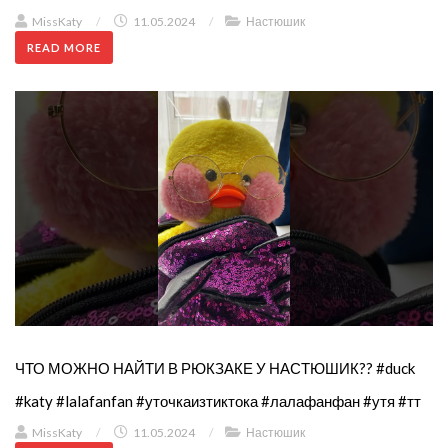
MissKaty
/
11.05.2024
/
Настюшик
READ MORE
ЧТО МОЖНО НАЙТИ В РЮКЗАКЕ У НАСТЮШИК?? #duck
#katy #lalafanfan #уточкаизтиктока #лалафанфан #утя #тт
MissKaty
/
11.05.2024
/
Настюшик