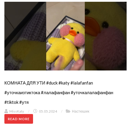
КОМНАТА ДЛЯ УТИ #duck #katy #lalafanfan
#уточкаизтиктока #лалафанфан #уточкалалафанфан
#tiktok #утя
MissKaty
/
05.05.2024
/
Настюшик
READ MORE