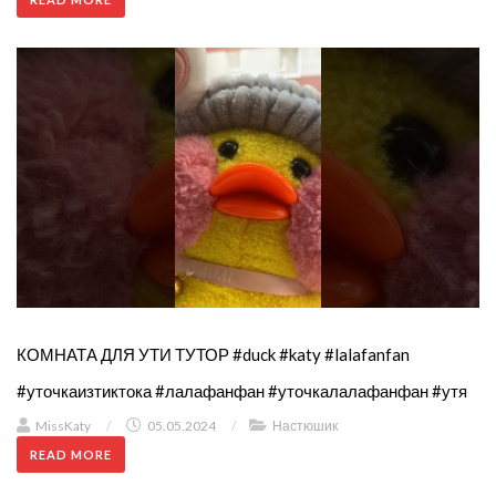
КОМНАТА ДЛЯ УТИ ТУТОР #duck #katy #lalafanfan
#уточкаизтиктока #лалафанфан #уточкалалафанфан #утя
MissKaty
/
05.05.2024
/
Настюшик
READ MORE