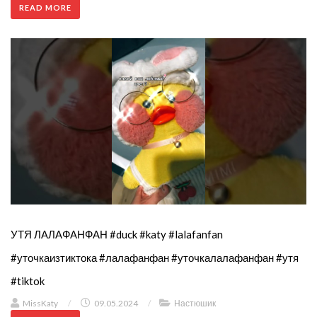
READ MORE
УТЯ ЛАЛАФАНФАН #duck #katy #lalafanfan
#уточкаизтиктока #лалафанфан #уточкалалафанфан #утя
#tiktok
MissKaty
/
09.05.2024
/
Настюшик