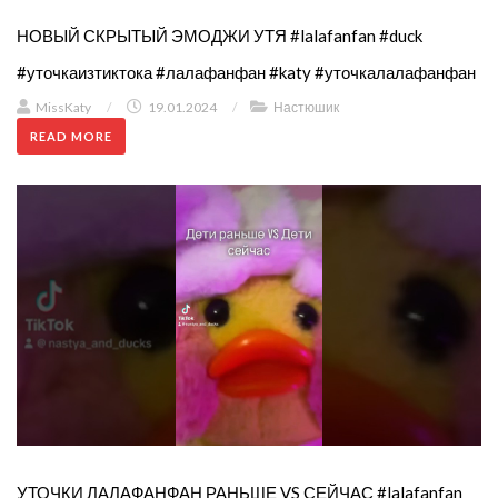
НОВЫЙ СКРЫТЫЙ ЭМОДЖИ УТЯ #lalafanfan #duck
#уточкаизтиктока #лалафанфан #katy #уточкалалафанфан
MissKaty
/
19.01.2024
/
Настюшик
READ MORE
УТОЧКИ ЛАЛАФАНФАН РАНЬШЕ VS СЕЙЧАС #lalafanfan