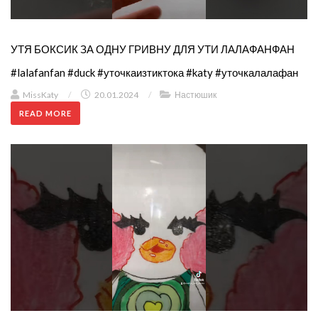
УТЯ БОКСИК ЗА ОДНУ ГРИВНУ ДЛЯ УТИ ЛАЛАФАНФАН
#lalafanfan #duck #уточкаизтиктока #katy #уточкалалафан
MissKaty
/
20.01.2024
/
Настюшик
READ MORE