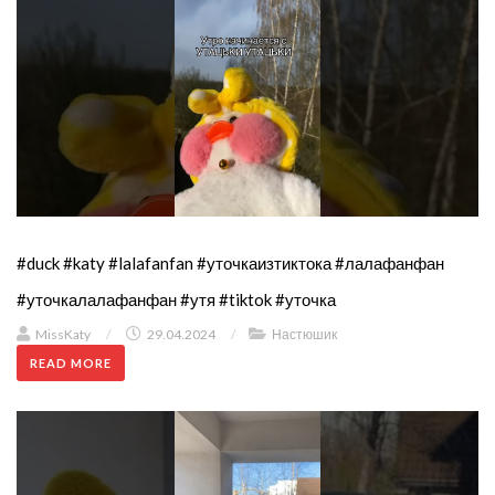
#duck #katy #lalafanfan #уточкаизтиктока #лалафанфан
#уточкалалафанфан #утя #tiktok #уточка
MissKaty
/
29.04.2024
/
Настюшик
READ MORE