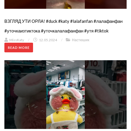
ВЗГЛЯД УТИ ОРЛА! #duck #katy #lalafanfan #лалафанфан
#уточкаизтиктока #уточкалалафанфан #утя #tiktok
MissKaty
/
12.05.2024
/
Настюшик
READ MORE