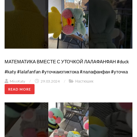
МАТЕМАТИКА ВМЕСТЕ С УТОЧКОЙ ЛАЛАФАНФАН #duck
#katy #lalafanfan #уточкаизтиктока #лалафанфан #уточка
MissKaty
/
29.03.2024
/
Настюшик
READ MORE