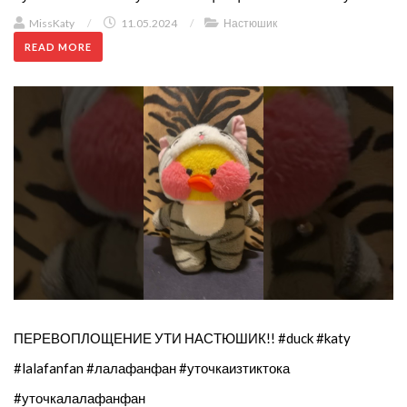
MissKaty
/
11.05.2024
/
Настюшик
READ MORE
ПЕРЕВОПЛОЩЕНИЕ УТИ НАСТЮШИК!! #duck #katy
#lalafanfan #лалафанфан #уточкаизтиктока
#уточкалалафанфан