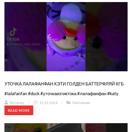
УТОЧКА ЛАЛАФАНФАН КЭТИ ГОЛДЕН БАТТЕРФЛЯЙ КГБ
#lalafanfan #duck #уточкаизтиктока #лалафанфан #katy
MissKaty
/
15.01.2024
/
Настюшик
READ MORE