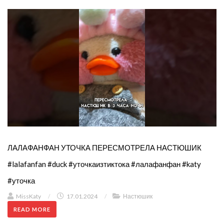
ЛАЛАФАНФАН УТОЧКА ПЕРЕСМОТРЕЛА НАСТЮШИК
#lalafanfan #duck #уточкаизтиктока #лалафанфан #katy
#уточка
MissKaty
/
17.01.2024
/
Настюшик
READ MORE