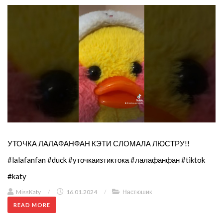
УТОЧКА ЛАЛАФАНФАН КЭТИ СЛОМАЛА ЛЮСТРУ!!
#lalafanfan #duck #уточкаизтиктока #лалафанфан #tiktok
#katy
MissKaty
/
16.01.2024
/
Настюшик
READ MORE