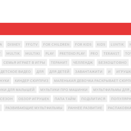
A
DISNEY
FFGTV
FOR CHILDREN
FOR KIDS
KIDS
LUNTIK
Y
MULTIK
MULTIKI
PLAY
PRETEND PLAY
PRO
TERAN1T
TO
СЕМЬЯ ИГРАЕТ В ИГРЫ
ТЕРАНИТ
ЧЕЛЛЕНДЖ
БЕЗКОШТОВНО
ДЕТСКОЕ ВИДЕО
ДЛЯ
ДЛЯ ДЕТЕЙ
ЗАВАНТАЖИТИ
И
ИГРУШК
АНУКИ
КИНДЕР СЮРПРИЗ
МАЛЕНЬКАЯ ДЕВОЧКА РАСКРЫВАЕТ СЮР
ИКИ ДЛЯ МАЛЫШЕЙ
МУЛЬТИКИ ПРО МАШИНКИ
МУЛЬТФИЛЬМЫ ДЛЯ 
 СЕЗОН
ОБЗОР ИГРУШЕК
ПАПА ТАЙМ
ПОДІЛИТИСЯ
ПОПУЛЯРН
РАЗВИВАЮЩИЕ МУЛЬТФИЛЬМЫ
РАННЕЕ РАЗВИТИЕ
РАСПАКОВК