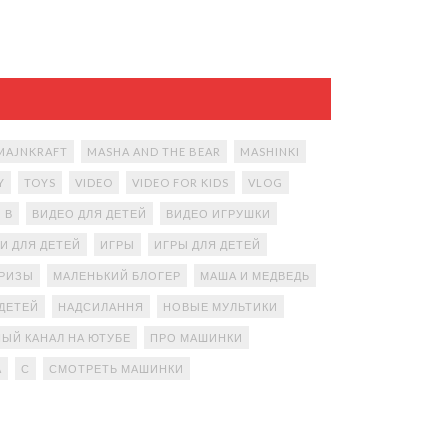
MAJNKRAFT
MASHA AND THE BEAR
MASHINKI
Y
TOYS
VIDEO
VIDEO FOR KIDS
VLOG
В
ВИДЕО ДЛЯ ДЕТЕЙ
ВИДЕО ИГРУШКИ
И ДЛЯ ДЕТЕЙ
ИГРЫ
ИГРЫ ДЛЯ ДЕТЕЙ
ПРИЗЫ
МАЛЕНЬКИЙ БЛОГЕР
МАША И МЕДВЕДЬ
ДЕТЕЙ
НАДСИЛАННЯ
НОВЫЕ МУЛЬТИКИ
ЫЙ КАНАЛ НА ЮТУБЕ
ПРО МАШИНКИ
А
С
СМОТРЕТЬ МАШИНКИ