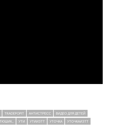
TRADEPOPIT
АНТИСТРЕСС
ВИДЕО ДЛЯ ДЕТЕЙ
ТЮШИК...
УТИ
УТИИЗТТ
УТОЧКА
УТОЧКАИЗТТ