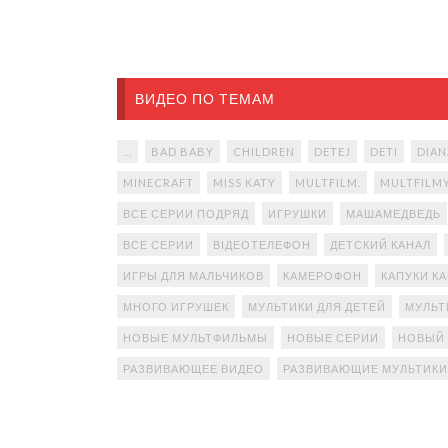
ВИДЕО ПО ТЕМАМ
...
BAD BABY
CHILDREN
DETEJ
DETI
DIAN
MINECRAFT
MISS KATY
MULTFILM.
MULTFILM
ВСЕ СЕРИИ ПОДРЯД
ИГРУШКИ
МАШАМЕДВЕДЬ
ВСЕ СЕРИИ
ВІДЕОТЕЛЕФОН
ДЕТСКИЙ КАНАЛ
ИГРЫ ДЛЯ МАЛЬЧИКОВ
КАМЕРОФОН
КАПУКИ К
МНОГО ИГРУШЕК
МУЛЬТИКИ ДЛЯ ДЕТЕЙ
МУЛЬТ
НОВЫЕ МУЛЬТФИЛЬМЫ
НОВЫЕ СЕРИИ
НОВЫЙ
РАЗВИВАЮЩЕЕ ВИДЕО
РАЗВИВАЮЩИЕ МУЛЬТИКИ