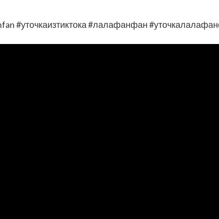
nfan #уточкаизтиктока #лалафанфан #уточкалалафанф