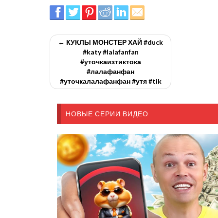
← КУКЛЫ МОНСТЕР ХАЙ #duck
#katy #lalafanfan
#уточкаизтиктока
#лалафанфан
#уточкалалафанфан #утя #tik
НОВЫЕ СЕРИИ ВИДЕО