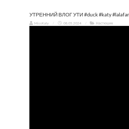
УТРЕННИЙ ВЛОГ УТИ #duck #katy #lalafa
MissKaty
/
08.05.2024
/
Настюшик