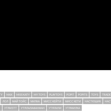
TY
MAX
MISS KATY
MY TOYS
PLAYTOYS
POPIT
POPITS
TOYS
TRADE
ЛОЛ
МАЙ ТОЙС
МИЛКА
МИСС КЕЙТИ
МИСС КЕТИ
НАСТЮШИК
НАС
Я
УТЯИЗТТ
УТЯЛАЛАФАНФАН
УТЯЛИЛИ
УТЯМИЛКА