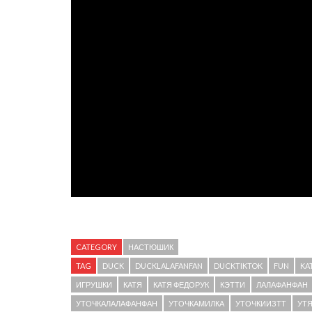
CATEGORY
НАСТЮШИК
TAG
DUCK
DUCKLALAFANFAN
DUCKTIKTOK
FUN
KA
ИГРУШКИ
КАТЯ
КАТЯ ФЕДОРУК
КЭТТИ
ЛАЛАФАНФАН
УТОЧКАЛАЛАФАНФАН
УТОЧКАМИЛКА
УТОЧКИИЗТТ
УТ