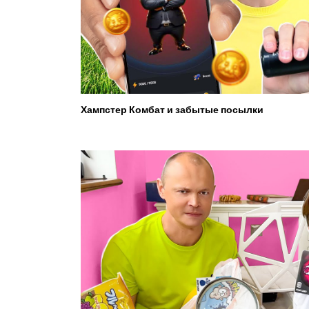
Хампстер Комбат и забытые посылки