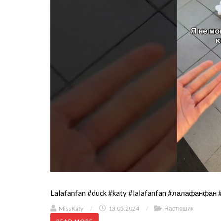
Lalafanfan #duck #katy #lalafanfan #лалафанфан 
MissKaty
/
13.05.2024
/
Настюшик