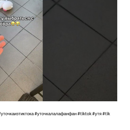
#уточкаизтиктока #уточкалалафанфан #tiktok #утя #tik