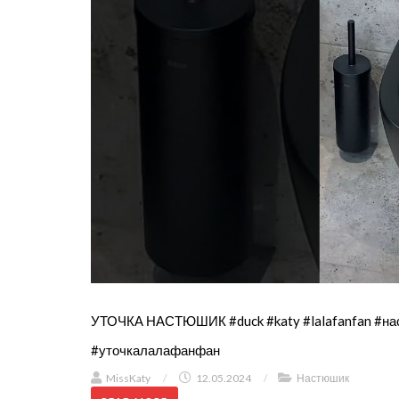
УТОЧКА НАСТЮШИК #duck #katy #lalafanfan #на
#уточкалалафанфан
MissKaty
/
12.05.2024
/
Настюшик