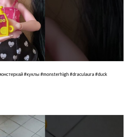
стерхай #куклы #monsterhigh #draculaura #duck