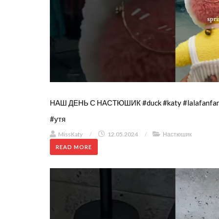
НАШ ДЕНЬ С НАСТЮШИК #duck #katy #lalafanfan
#утя
MissKaty
/
12.05.2024
/
Настюшик
READ MORE