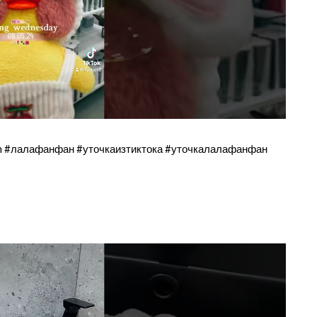
 #лалафанфан #уточкаизтиктока #уточкалалафанфан