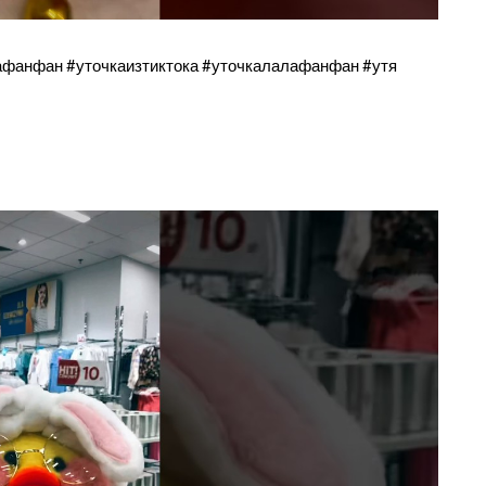
лафанфан #уточкаизтиктока #уточкалалафанфан #утя