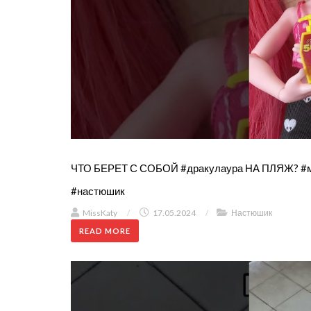
ЧТО БЕРЕТ С СОБОЙ #дракулаура НА ПЛЯЖ? #мон
#настюшик
MissKaty
/
17.05.2024
/
Настюшик
READ MORE