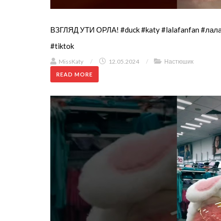
ВЗГЛЯД УТИ ОРЛА! #duck #katy #lalafanfan #ла
#tiktok
MissKaty
/
12.05.2024
/
Настюшик
READ MORE