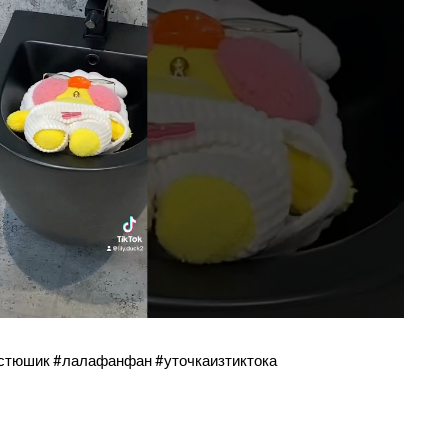
стюшик #лалафанфан #уточкаизтиктока