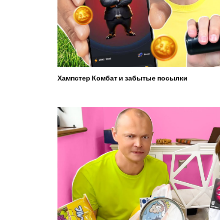
Хампстер Комбат и забытые посылки