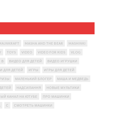
MAJNKRAFT
MASHA AND THE BEAR
MASHINKI
Y
TOYS
VIDEO
VIDEO FOR KIDS
VLOG
В
ВИДЕО ДЛЯ ДЕТЕЙ
ВИДЕО ИГРУШКИ
И ДЛЯ ДЕТЕЙ
ИГРЫ
ИГРЫ ДЛЯ ДЕТЕЙ
ПРИЗЫ
МАЛЕНЬКИЙ БЛОГЕР
МАША И МЕДВЕДЬ
ДЕТЕЙ
НАДСИЛАННЯ
НОВЫЕ МУЛЬТИКИ
ЫЙ КАНАЛ НА ЮТУБЕ
ПРО МАШИНКИ
А
С
СМОТРЕТЬ МАШИНКИ