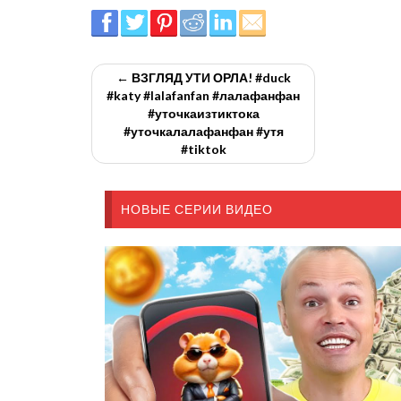
← ВЗГЛЯД УТИ ОРЛА! #duck
#katy #lalafanfan #лалафанфан
#уточкаизтиктока
#уточкалалафанфан #утя
#tiktok
НОВЫЕ СЕРИИ ВИДЕО