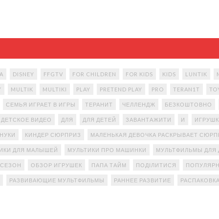
A
DISNEY
FFGTV
FOR CHILDREN
FOR KIDS
KIDS
LUNTIK
Y
MULTIK
MULTIKI
PLAY
PRETEND PLAY
PRO
TERAN1T
TO
СЕМЬЯ ИГРАЕТ В ИГРЫ
ТЕРАНИТ
ЧЕЛЛЕНДЖ
БЕЗКОШТОВНО
ДЕТСКОЕ ВИДЕО
ДЛЯ
ДЛЯ ДЕТЕЙ
ЗАВАНТАЖИТИ
И
ИГРУШК
АНУКИ
КИНДЕР СЮРПРИЗ
МАЛЕНЬКАЯ ДЕВОЧКА РАСКРЫВАЕТ СЮР
ИКИ ДЛЯ МАЛЫШЕЙ
МУЛЬТИКИ ПРО МАШИНКИ
МУЛЬТФИЛЬМЫ ДЛЯ 
 СЕЗОН
ОБЗОР ИГРУШЕК
ПАПА ТАЙМ
ПОДІЛИТИСЯ
ПОПУЛЯРН
РАЗВИВАЮЩИЕ МУЛЬТФИЛЬМЫ
РАННЕЕ РАЗВИТИЕ
РАСПАКОВК