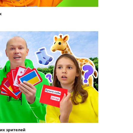
ж
их зрителей