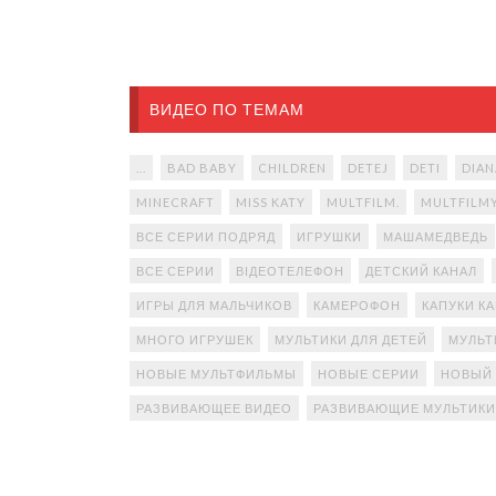
ВИДЕО ПО ТЕМАМ
...
BAD BABY
CHILDREN
DETEJ
DETI
DIAN
MINECRAFT
MISS KATY
MULTFILM.
MULTFILM
ВСЕ СЕРИИ ПОДРЯД
ИГРУШКИ
МАШАМЕДВЕДЬ
ВСЕ СЕРИИ
ВІДЕОТЕЛЕФОН
ДЕТСКИЙ КАНАЛ
ИГРЫ ДЛЯ МАЛЬЧИКОВ
КАМЕРОФОН
КАПУКИ К
МНОГО ИГРУШЕК
МУЛЬТИКИ ДЛЯ ДЕТЕЙ
МУЛЬТ
НОВЫЕ МУЛЬТФИЛЬМЫ
НОВЫЕ СЕРИИ
НОВЫЙ
РАЗВИВАЮЩЕЕ ВИДЕО
РАЗВИВАЮЩИЕ МУЛЬТИКИ