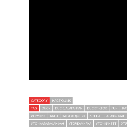
CATEGORY
НАСТЮШИК
TAG
DUCK
DUCKLALAFANFAN
DUCKTIKTOK
FUN
KA
ИГРУШКИ
КАТЯ
КАТЯ ФЕДОРУК
КЭТТИ
ЛАЛАФАНФАН
УТОЧКАЛАЛАФАНФАН
УТОЧКАМИЛКА
УТОЧКИИЗТТ
УТ