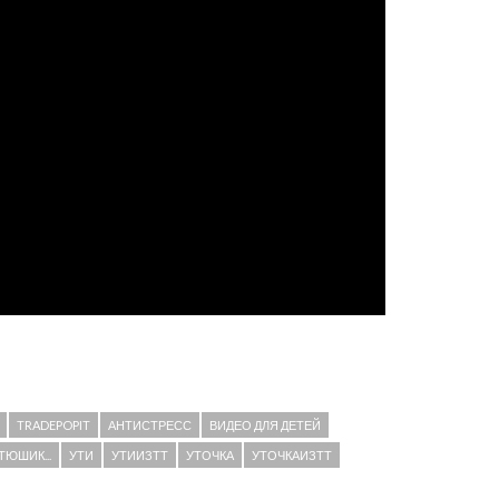
TRADEPOPIT
АНТИСТРЕСС
ВИДЕО ДЛЯ ДЕТЕЙ
ТЮШИК...
УТИ
УТИИЗТТ
УТОЧКА
УТОЧКАИЗТТ