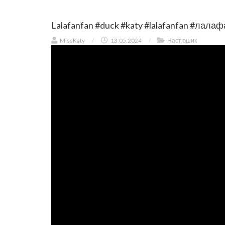
Lalafanfan #duck #katy #lalafanfan #лала
MissKaty
/
13.05.2024
/
Настюшик