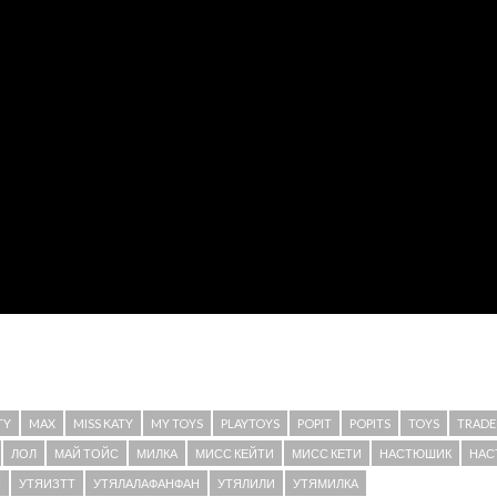
TY
MAX
MISS KATY
MY TOYS
PLAYTOYS
POPIT
POPITS
TOYS
TRADE
ЛОЛ
МАЙ ТОЙС
МИЛКА
МИСС КЕЙТИ
МИСС КЕТИ
НАСТЮШИК
НАС
Я
УТЯИЗТТ
УТЯЛАЛАФАНФАН
УТЯЛИЛИ
УТЯМИЛКА