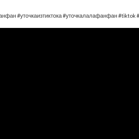
фанфан #уточкаизтиктока #уточкалалафанфан #tiktok #