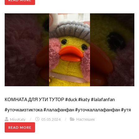
КОМНАТА ДЛЯ УТИ ТУТОР #duck #katy #lalafanfan
#уточкаизтиктока #лалафанфан #уточкалалафанфан #утя
MissKaty
/
05.05.2024
/
Настюшик
READ MORE