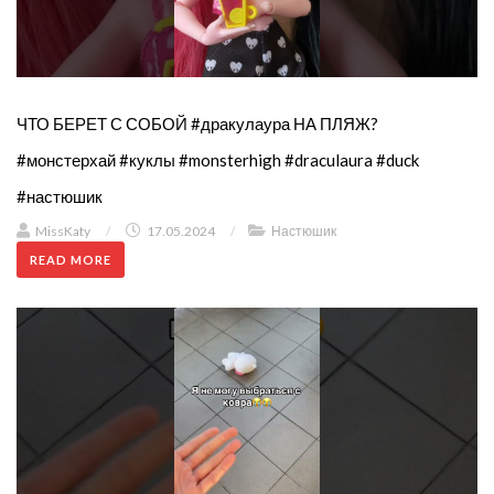
ЧТО БЕРЕТ С СОБОЙ #дракулаура НА ПЛЯЖ?
#монстерхай #куклы #monsterhigh #draculaura #duck
#настюшик
MissKaty
/
17.05.2024
/
Настюшик
READ MORE