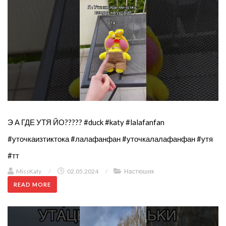
Э А ГДЕ УТЯ ЙО????? #duck #katy #lalafanfan
#уточкаизтиктока #лалафанфан #уточкалалафанфан #утя
#тт
MissKaty
/
02.05.2024
/
Настюшик
READ MORE