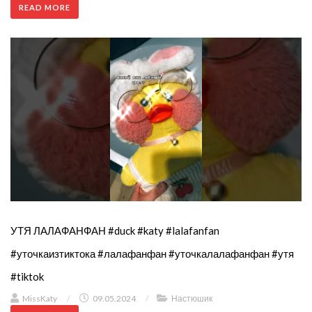
READ MORE
УТЯ ЛАЛАФАНФАН #duck #katy #lalafanfan
#уточкаизтиктока #лалафанфан #уточкалалафанфан #утя
#tiktok
MissKaty
/
09.05.2024
/
Настюшик