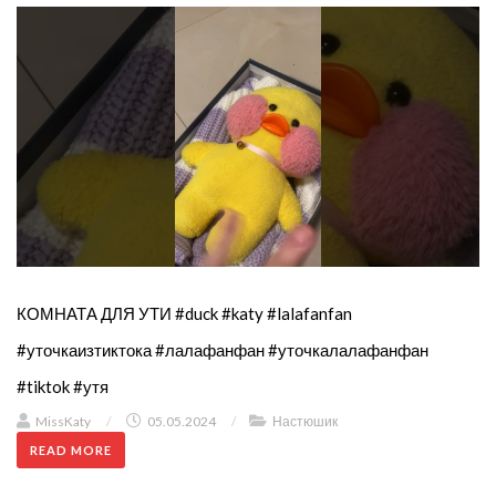
КОМНАТА ДЛЯ УТИ #duck #katy #lalafanfan
#уточкаизтиктока #лалафанфан #уточкалалафанфан
#tiktok #утя
MissKaty
/
05.05.2024
/
Настюшик
READ MORE