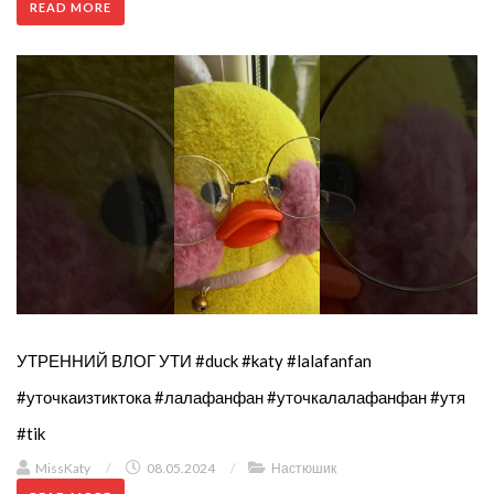
READ MORE
УТРЕННИЙ ВЛОГ УТИ #duck #katy #lalafanfan
#уточкаизтиктока #лалафанфан #уточкалалафанфан #утя
#tik
MissKaty
/
08.05.2024
/
Настюшик