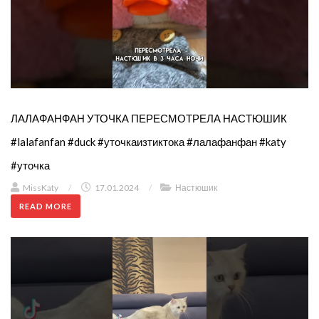
ЛАЛАФАНФАН УТОЧКА ПЕРЕСМОТРЕЛА НАСТЮШИК
#lalafanfan #duck #уточкаизтиктока #лалафанфан #katy
#уточка
MissKaty
/
17.01.2024
/
Настюшик
READ MORE