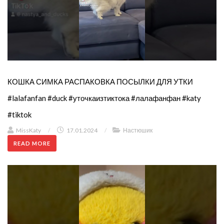
КОШКА СИМКА РАСПАКОВКА ПОСЫЛКИ ДЛЯ УТКИ
#lalafanfan #duck #уточкаизтиктока #лалафанфан #katy
#tiktok
MissKaty
/
17.01.2024
/
Настюшик
READ MORE