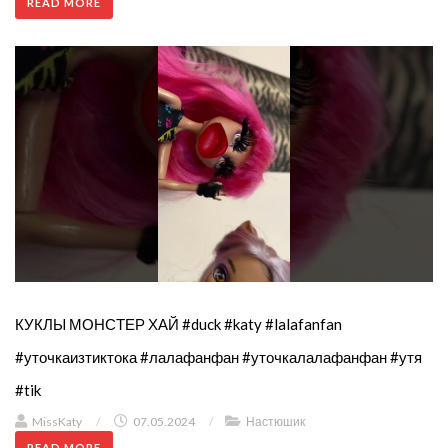
READ MORE
КУКЛЫ МОНСТЕР ХАЙ #duck #katy #lalafanfan
#уточкаизтиктока #лалафанфан #уточкалалафанфан #утя
#tik
MissKaty
/
07.05.2024
/
Настюшик
READ MORE