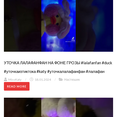
УТОЧКА ЛАЛАФАНФАН НА ФОНЕ ГРОЗЫ #lalafanfan #duck
#уточкаизтиктока #katy #уточкалалафанфан #лалафан
MissKaty
/
18.01.2024
/
Настюшик
READ MORE