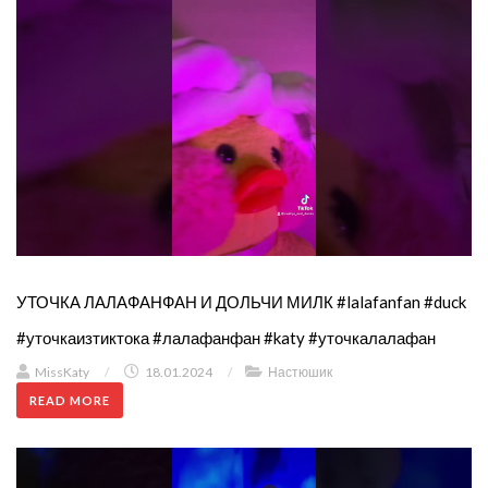
УТОЧКА ЛАЛАФАНФАН И ДОЛЬЧИ МИЛК #lalafanfan #duck
#уточкаизтиктока #лалафанфан #katy #уточкалалафан
MissKaty
/
18.01.2024
/
Настюшик
READ MORE