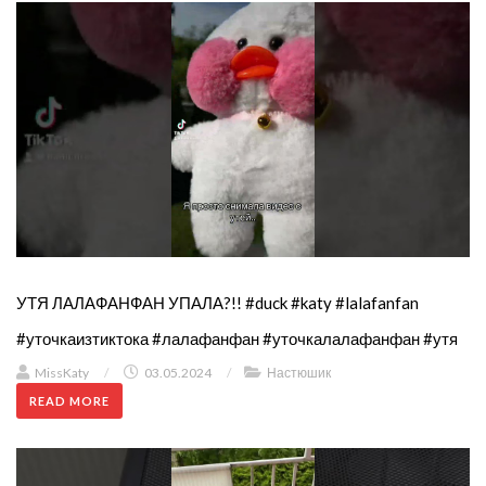
УТЯ ЛАЛАФАНФАН УПАЛА?!! #duck #katy #lalafanfan
#уточкаизтиктока #лалафанфан #уточкалалафанфан #утя
MissKaty
/
03.05.2024
/
Настюшик
READ MORE