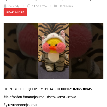
MissKaty
/
11.05.2024
/
Настюшик
READ MORE
ПЕРЕВОПЛОЩЕНИЕ УТИ НАСТЮШИК!! #duck #katy
#lalafanfan #лалафанфан #уточкаизтиктока
#уточкалалафанфан