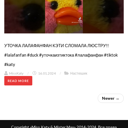
УТОЧКА ЛАЛАФАНФАН КЭТИ СЛОМАЛА ЛЮСТРУ!!
#lalafanfan #duck #уточкаизтиктока #лалафанфан #tiktok
#katy
MissKaty
/
16.01.2024
/
Настюшик
READ MORE
Newer →
Copyright «Miss Katy & Mister Max» 2014-2024. Все права