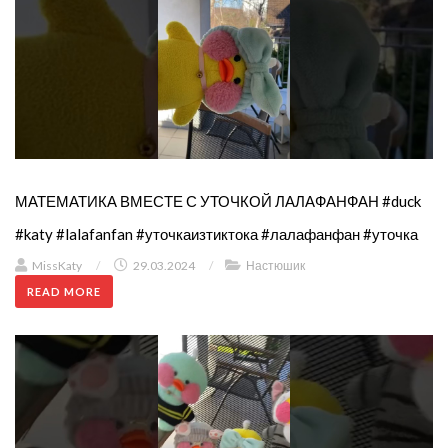
МАТЕМАТИКА ВМЕСТЕ С УТОЧКОЙ ЛАЛАФАНФАН #duck
#katy #lalafanfan #уточкаизтиктока #лалафанфан #уточка
MissKaty
/
29.03.2024
/
Настюшик
READ MORE