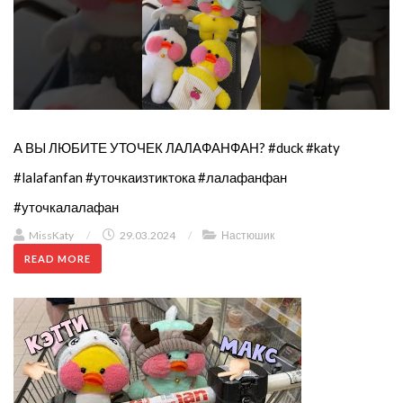
А ВЫ ЛЮБИТЕ УТОЧЕК ЛАЛАФАНФАН? #duck #katy
#lalafanfan #уточкаизтиктока #лалафанфан
#уточкалалафан
MissKaty
/
29.03.2024
/
Настюшик
READ MORE