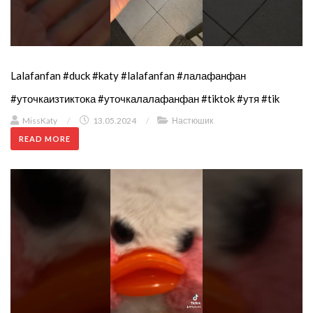
Lalafanfan #duck #katy #lalafanfan #лалафанфан
#уточкаизтиктока #уточкалалафанфан #tiktok #утя #tik
MissKaty
/
13.05.2024
/
Настюшик
READ MORE