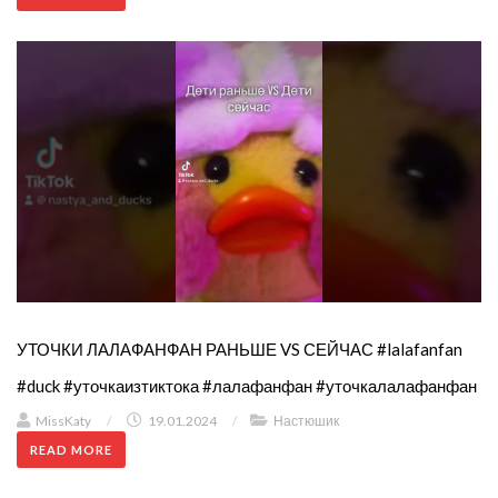
УТОЧКИ ЛАЛАФАНФАН РАНЬШЕ VS СЕЙЧАС #lalafanfan
#duck #уточкаизтиктока #лалафанфан #уточкалалафанфан
MissKaty
/
19.01.2024
/
Настюшик
READ MORE