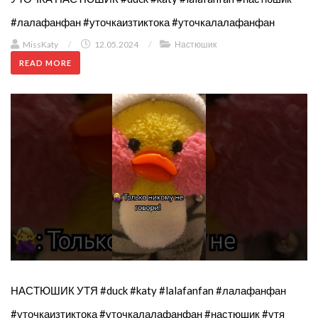
#лалафанфан #уточкаизтиктока #уточкалалафанфан
MissKaty
/
12.05.2024
/
Настюшик
READ MORE
НАСТЮШИК УТЯ #duck #katy #lalafanfan #лалафанфан
#уточкаизтиктока #уточкалалафанфан #настюшик #утя