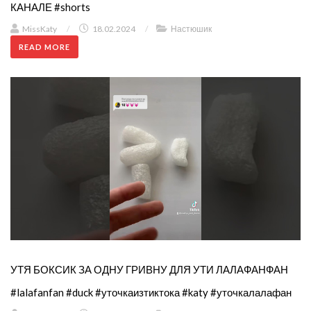
КАНАЛЕ #shorts
MissKaty
/
18.02.2024
/
Настюшик
READ MORE
УТЯ БОКСИК ЗА ОДНУ ГРИВНУ ДЛЯ УТИ ЛАЛАФАНФАН
#lalafanfan #duck #уточкаизтиктока #katy #уточкалалафан