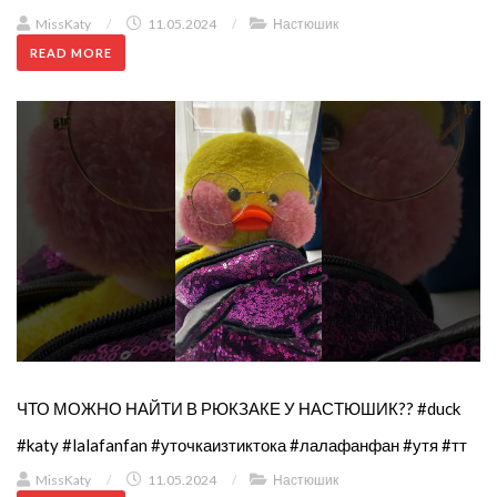
MissKaty
/
11.05.2024
/
Настюшик
READ MORE
ЧТО МОЖНО НАЙТИ В РЮКЗАКЕ У НАСТЮШИК?? #duck
#katy #lalafanfan #уточкаизтиктока #лалафанфан #утя #тт
MissKaty
/
11.05.2024
/
Настюшик