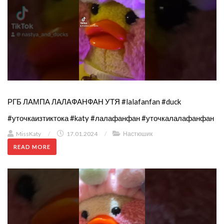
РГБ ЛАМПА ЛАЛАФАНФАН УТЯ #lalafanfan #duck
#уточкаизтиктока #katy #лалафанфан #уточкалалафанфан
MissKaty
/
17.01.2024
/
Настюшик
READ MORE