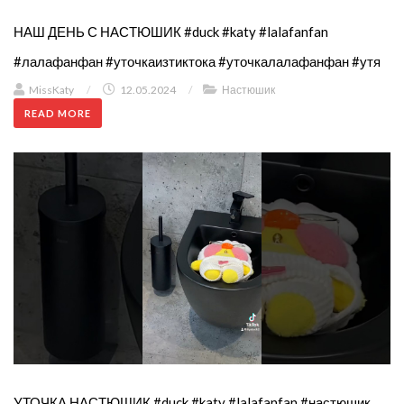
НАШ ДЕНЬ С НАСТЮШИК #duck #katy #lalafanfan
#лалафанфан #уточкаизтиктока #уточкалалафанфан #утя
MissKaty
/
12.05.2024
/
Настюшик
READ MORE
УТОЧКА НАСТЮШИК #duck #katy #lalafanfan #настюшик