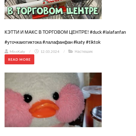
КЭТТИ И МАКС В ТОРГОВОМ ЦЕНТРЕ! #duck #lalafanfan
#уточкаизтиктока #лалафанфан #katy #tiktok
MissKaty
/
12.03.2024
/
Настюшик
READ MORE