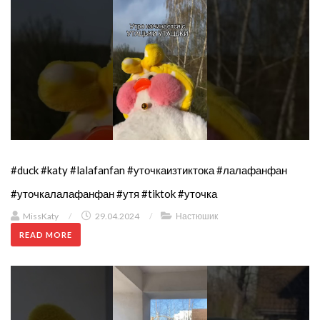
#duck #katy #lalafanfan #уточкаизтиктока #лалафанфан
#уточкалалафанфан #утя #tiktok #уточка
MissKaty
/
29.04.2024
/
Настюшик
READ MORE