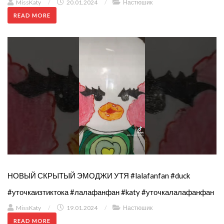
MissKaty
/
20.01.2024
/
Настюшик
READ MORE
НОВЫЙ СКРЫТЫЙ ЭМОДЖИ УТЯ #lalafanfan #duck
#уточкаизтиктока #лалафанфан #katy #уточкалалафанфан
MissKaty
/
19.01.2024
/
Настюшик
READ MORE