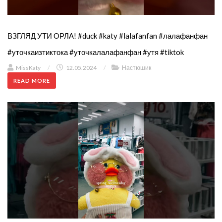
ВЗГЛЯД УТИ ОРЛА! #duck #katy #lalafanfan #лалафанфан
#уточкаизтиктока #уточкалалафанфан #утя #tiktok
MissKaty
/
12.05.2024
/
Настюшик
READ MORE