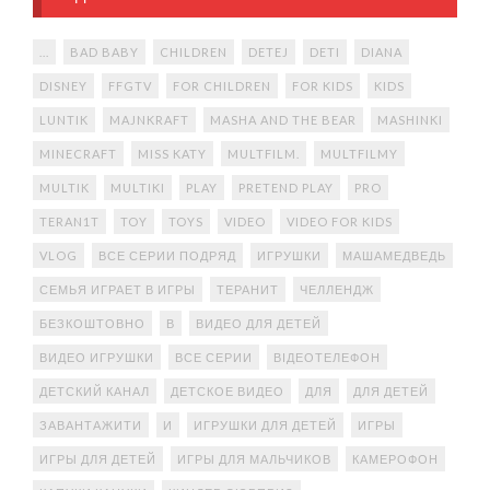
...
BAD BABY
CHILDREN
DETEJ
DETI
DIANA
DISNEY
FFGTV
FOR CHILDREN
FOR KIDS
KIDS
LUNTIK
MAJNKRAFT
MASHA AND THE BEAR
MASHINKI
MINECRAFT
MISS KATY
MULTFILM.
MULTFILMY
MULTIK
MULTIKI
PLAY
PRETEND PLAY
PRO
TERAN1T
TOY
TOYS
VIDEO
VIDEO FOR KIDS
VLOG
ВСЕ СЕРИИ ПОДРЯД
ИГРУШКИ
МАШАМЕДВЕДЬ
СЕМЬЯ ИГРАЕТ В ИГРЫ
ТЕРАНИТ
ЧЕЛЛЕНДЖ
БЕЗКОШТОВНО
В
ВИДЕО ДЛЯ ДЕТЕЙ
ВИДЕО ИГРУШКИ
ВСЕ СЕРИИ
ВІДЕОТЕЛЕФОН
ДЕТСКИЙ КАНАЛ
ДЕТСКОЕ ВИДЕО
ДЛЯ
ДЛЯ ДЕТЕЙ
ЗАВАНТАЖИТИ
И
ИГРУШКИ ДЛЯ ДЕТЕЙ
ИГРЫ
ИГРЫ ДЛЯ ДЕТЕЙ
ИГРЫ ДЛЯ МАЛЬЧИКОВ
КАМЕРОФОН