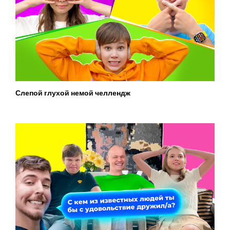
Слепой глухой немой челлендж