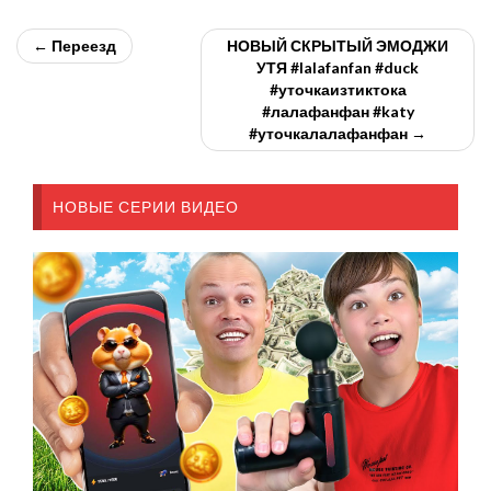
← Переезд
НОВЫЙ СКРЫТЫЙ ЭМОДЖИ
УТЯ #lalafanfan #duck
#уточкаизтиктока
#лалафанфан #katy
#уточкалалафанфан →
НОВЫЕ СЕРИИ ВИДЕО