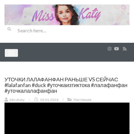
УТОЧКИ ЛАЛАФАНФАН РАНЬШЕ VS СЕЙЧАС
#lalafanfan #duck #уточкаизтиктока #лалафанфан
#уточкалалафанфан
MissKaty
/
19.01.2024
/
Настюшик