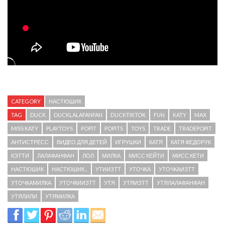
CATEGORY
НАСТЮШИК
TAG
DUCK
DUCKLALAFANFAN
DUCKTIKTOK
FUN
KATY
MAX
MISS KATY
PLAYTOYS
POPIT
POPITS
TOYS
TRADE
TRADEPOPIT
АНТИСТРЕСС
ВИДЕО ДЛЯ ДЕТЕЙ
ИГРУШКИ
КАТЯ
КАТЯ ФЕДОРУК
КЭТТИ
ЛАЛАФАНФАН
ЛОЛ
МИЛКА
МИСС КЕЙТИ
МИСС КЕТИ
НАСТЮШИК
НАСТЮШИК...
УТИИЗТТ
УТОЧКА
УТОЧКАИЗТТ
УТОЧКАМИЛКА
УТОЧКИИЗТТ
УТЯ
УТЯИЗТТ
УТЯЛАЛАФАНФАН
УТЯЛИЛИ
УТЯМИЛКА