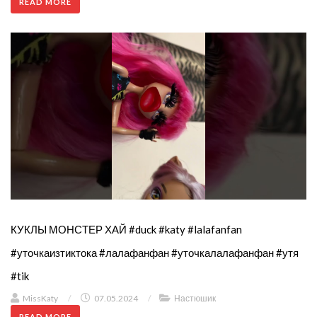
READ MORE
КУКЛЫ МОНСТЕР ХАЙ #duck #katy #lalafanfan
#уточкаизтиктока #лалафанфан #уточкалалафанфан #утя
#tik
MissKaty
/
07.05.2024
/
Настюшик
READ MORE