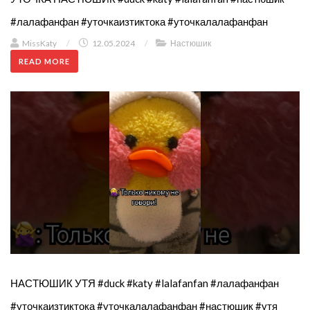
#лалафанфан #уточкаизтиктока #уточкалалафанфан
MissKaty
/
12.05.2024
/
Настюшик
READ MORE
НАСТЮШИК УТЯ #duck #katy #lalafanfan #лалафанфан
#уточкаизтиктока #уточкалалафанфан #настюшик #утя