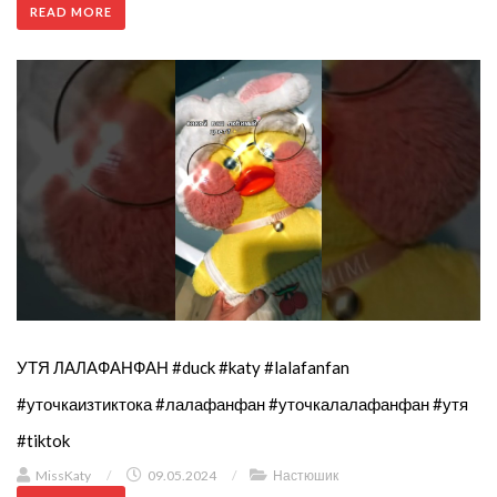
READ MORE
УТЯ ЛАЛАФАНФАН #duck #katy #lalafanfan
#уточкаизтиктока #лалафанфан #уточкалалафанфан #утя
#tiktok
MissKaty
/
09.05.2024
/
Настюшик