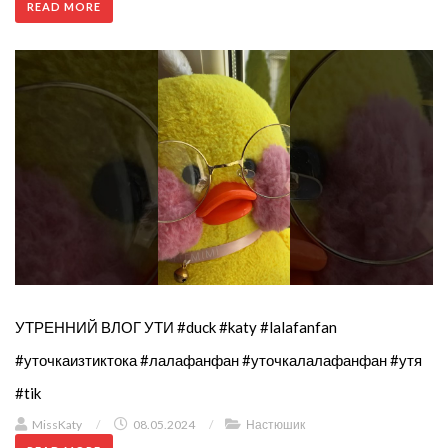
READ MORE
УТРЕННИЙ ВЛОГ УТИ #duck #katy #lalafanfan
#уточкаизтиктока #лалафанфан #уточкалалафанфан #утя
#tik
MissKaty
/
08.05.2024
/
Настюшик