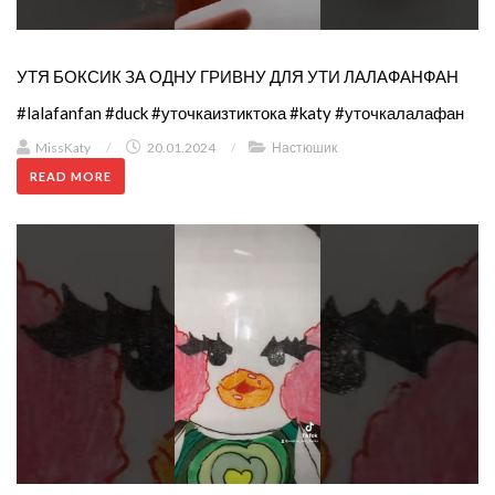
УТЯ БОКСИК ЗА ОДНУ ГРИВНУ ДЛЯ УТИ ЛАЛАФАНФАН
#lalafanfan #duck #уточкаизтиктока #katy #уточкалалафан
MissKaty
/
20.01.2024
/
Настюшик
READ MORE