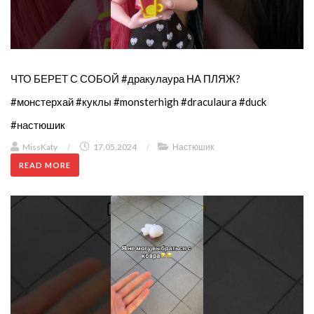
ЧТО БЕРЕТ С СОБОЙ #дракулаура НА ПЛЯЖ?
#монстерхай #куклы #monsterhigh #draculaura #duck
#настюшик
MissKaty
/
17.05.2024
/
Настюшик
READ MORE