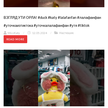
ВЗГЛЯД УТИ ОРЛА! #duck #katy #lalafanfan #лалафанфан
#уточкаизтиктока #уточкалалафанфан #утя #tiktok
MissKaty
/
12.05.2024
/
Настюшик
READ MORE