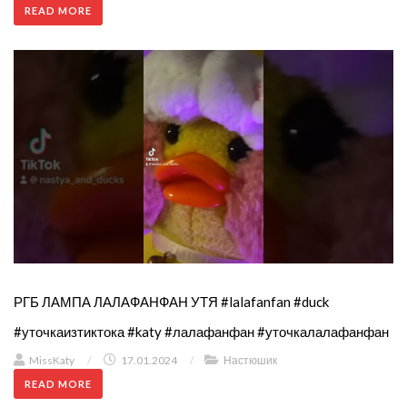
READ MORE
РГБ ЛАМПА ЛАЛАФАНФАН УТЯ #lalafanfan #duck
#уточкаизтиктока #katy #лалафанфан #уточкалалафанфан
MissKaty
/
17.01.2024
/
Настюшик
READ MORE