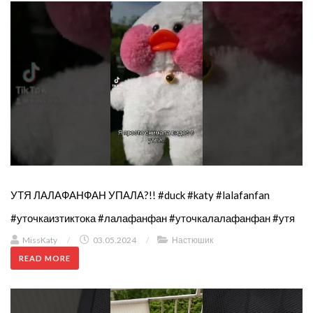
УТЯ ЛАЛАФАНФАН УПАЛА?!! #duck #katy #lalafanfan
#уточкаизтиктока #лалафанфан #уточкалалафанфан #утя
MissKaty
/
03.05.2024
/
Настюшик
READ MORE