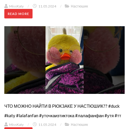
MissKaty
/
11.05.2024
/
Настюшик
READ MORE
ЧТО МОЖНО НАЙТИ В РЮКЗАКЕ У НАСТЮШИК?? #duck
#katy #lalafanfan #уточкаизтиктока #лалафанфан #утя #тт
MissKaty
/
11.05.2024
/
Настюшик