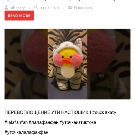
MissKaty
/
11.05.2024
/
Настюшик
READ MORE
ПЕРЕВОПЛОЩЕНИЕ УТИ НАСТЮШИК!! #duck #katy
#lalafanfan #лалафанфан #уточкаизтиктока
#уточкалалафанфан