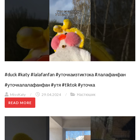
#duck #katy #lalafanfan #уточкаизтиктока #лалафанфан
#уточкалалафанфан #утя #tiktok #уточка
MissKaty
/
29.04.2024
/
Настюшик
READ MORE