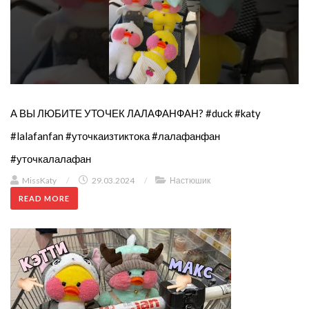
А ВЫ ЛЮБИТЕ УТОЧЕК ЛАЛАФАНФАН? #duck #katy
#lalafanfan #уточкаизтиктока #лалафанфан
#уточкалалафан
MissKaty
/
29.03.2024
/
Настюшик
READ MORE