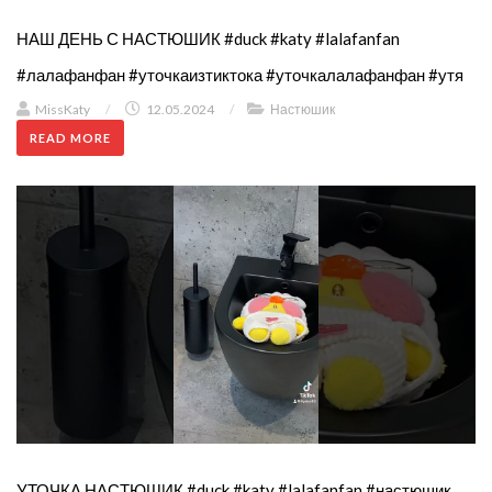
НАШ ДЕНЬ С НАСТЮШИК #duck #katy #lalafanfan
#лалафанфан #уточкаизтиктока #уточкалалафанфан #утя
MissKaty
/
12.05.2024
/
Настюшик
READ MORE
УТОЧКА НАСТЮШИК #duck #katy #lalafanfan #настюшик