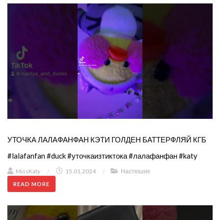
УТОЧКА ЛАЛАФАНФАН КЭТИ ГОЛДЕН БАТТЕРФЛЯЙ КГБ
#lalafanfan #duck #уточкаизтиктока #лалафанфан #katy
MissKaty
/
15.01.2024
/
Настюшик
READ MORE