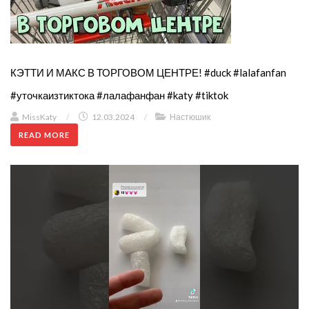
КЭТТИ И МАКС В ТОРГОВОМ ЦЕНТРЕ! #duck #lalafanfan
#уточкаизтиктока #лалафанфан #katy #tiktok
MissKaty
/
12.03.2024
/
Настюшик
READ MORE