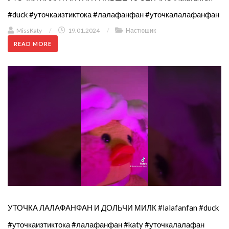
#duck #уточкаизтиктока #лалафанфан #уточкалалафанфан
MissKaty
/
19.01.2024
/
Настюшик
READ MORE
УТОЧКА ЛАЛАФАНФАН И ДОЛЬЧИ МИЛК #lalafanfan #duck
#уточкаизтиктока #лалафанфан #katy #уточкалалафан