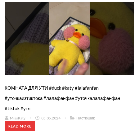
КОМНАТА ДЛЯ УТИ #duck #katy #lalafanfan
#уточкаизтиктока #лалафанфан #уточкалалафанфан
#tiktok #утя
MissKaty
/
05.05.2024
/
Настюшик
READ MORE