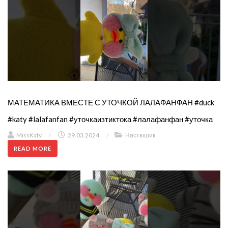
МАТЕМАТИКА ВМЕСТЕ С УТОЧКОЙ ЛАЛАФАНФАН #duck
#katy #lalafanfan #уточкаизтиктока #лалафанфан #уточка
MissKaty
/
29.03.2024
/
Настюшик
READ MORE