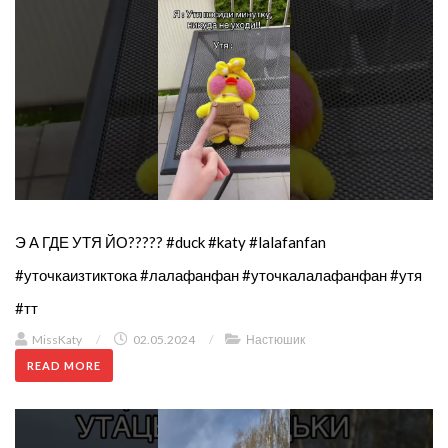
Э А ГДЕ УТЯ ЙО????? #duck #katy #lalafanfan
#уточкаизтиктока #лалафанфан #уточкалалафанфан #утя
#тт
MissKaty
/
02.05.2024
/
Настюшик
READ MORE