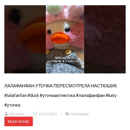
ЛАЛАФАНФАН УТОЧКА ПЕРЕСМОТРЕЛА НАСТЮШИК
#lalafanfan #duck #уточкаизтиктока #лалафанфан #katy
#уточка
MissKaty
/
17.01.2024
/
Настюшик
READ MORE