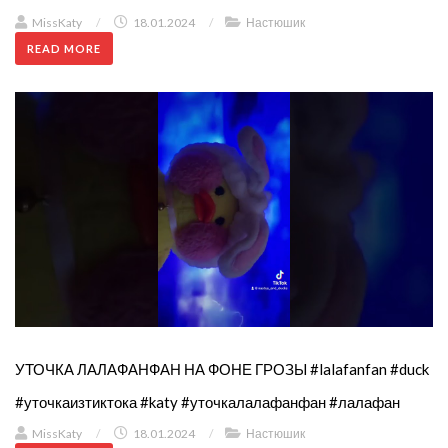
MissKaty
/
18.01.2024
/
Настюшик
READ MORE
УТОЧКА ЛАЛАФАНФАН НА ФОНЕ ГРОЗЫ #lalafanfan #duck
#уточкаизтиктока #katy #уточкалалафанфан #лалафан
MissKaty
/
18.01.2024
/
Настюшик