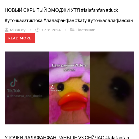
НОВЫЙ СКРЫТЫЙ ЭМОДЖИ УТЯ #lalafanfan #duck
#уточкаизтиктока #лалафанфан #katy #уточкалалафанфан
MissKaty
/
19.01.2024
/
Настюшик
READ MORE
УТОЧКИ ЛАЛАФАНФАН РАНЬШЕ VS СЕЙЧАС #lalafanfan