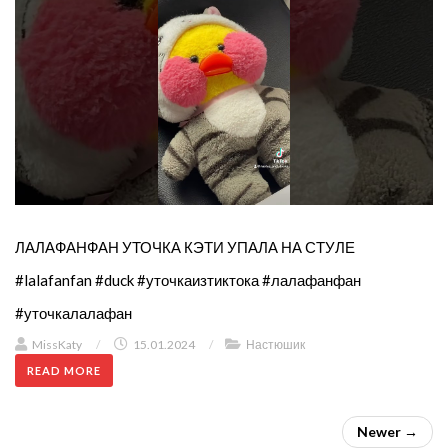
ЛАЛАФАНФАН УТОЧКА КЭТИ УПАЛА НА СТУЛЕ
#lalafanfan #duck #уточкаизтиктока #лалафанфан
#уточкалалафан
MissKaty
/
15.01.2024
/
Настюшик
READ MORE
Newer →