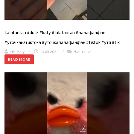
Lalafanfan #duck #katy #lalafanfan #лалафанфан
#уточкаизтиктока #уточкалалафанфан #tiktok #утя #tik
MissKaty
/
13.05.2024
/
Настюшик
READ MORE