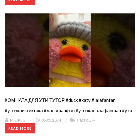
КОМНАТА ДЛЯ УТИ ТУТОР #duck #katy #lalafanfan
#уточкаизтиктока #лалафанфан #уточкалалафанфан #утя
MissKaty
/
05.05.2024
/
Настюшик
READ MORE