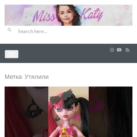
Метка:
Утялили