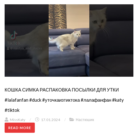
КОШКА СИМКА РАСПАКОВКА ПОСЫЛКИ ДЛЯ УТКИ
#lalafanfan #duck #уточкаизтиктока #лалафанфан #katy
#tiktok
MissKaty
/
17.01.2024
/
Настюшик
READ MORE