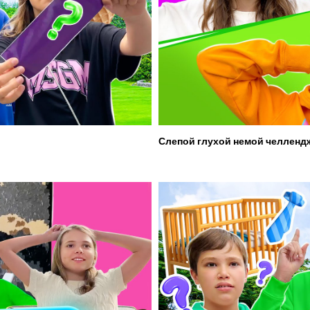
Слепой глухой немой челленд