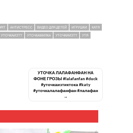
PIT
АНТИСТРЕСС
ВИДЕО ДЛЯ ДЕТЕЙ
ИГРУШКИ
КАТЯ
УТОЧКАИЗТТ
УТОЧКАМИЛКА
УТОЧКИИЗТТ
УТЯ
УТОЧКА ЛАЛАФАНФАН НА
ФОНЕ ГРОЗЫ #lalafanfan #duck
#уточкаизтиктока #katy
#уточкалалафанфан #лалафан
→