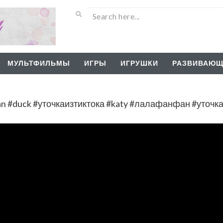
МУЛЬТФИЛЬМЫ
ИГРЫ
ИГРУШКИ
РАЗВИВАЮЩ
 #duck #уточкаизтиктока #katy #лалафанфан #уточ