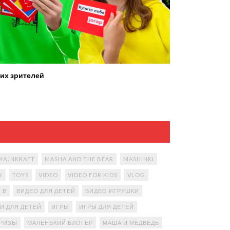
их зрителей
MAJNKRAFT
MASHA AND THE BEAR
MASHINKI
Y
TOYS
VIDEO
VIDEO FOR KIDS
VLOG
В
ВИДЕО ДЛЯ ДЕТЕЙ
ВИДЕО ИГРУШКИ
И ДЛЯ ДЕТЕЙ
ИГРЫ
ИГРЫ ДЛЯ ДЕТЕЙ
ПРИЗЫ
МАЛЕНЬКИЙ БЛОГЕР
МАША И МЕДВЕДЬ