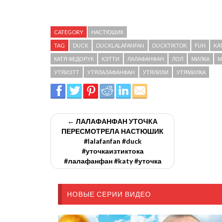
CATEGORY
НАСТЮШИК
TAG
DUCK
DUCKLALAFANFAN
DUCKTIKTOK
FUN
KA
КАТЯ ФЕДОРУК
КЭТТИ
ЛАЛАФАНФАН
ЛОЛ
МИЛКА
М
УТЯИЗТТ
УТЯЛАЛАФАНФАН
УТЯЛИЛИ
УТЯМИЛКА
← ЛАЛАФАНФАН УТОЧКА
ПЕРЕСМОТРЕЛА НАСТЮШИК
#lalafanfan #duck
#уточкаизтиктока
#лалафанфан #katy #уточка
НОВЫЕ СЕРИИ ВИДЕО