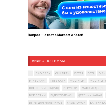
Вопрос — ответ с Максом и Катей
ВИДЕО ПО ТЕМАМ
...
BAD BABY
CHILDREN
DETEJ
DETI
DIAN
MINECRAFT
MISS KATY
MULTFILM.
MULTFILM
ВСЕ СЕРИИ ПОДРЯД
ИГРУШКИ
МАШАМЕДВЕДЬ
ВСЕ СЕРИИ
ВІДЕОТЕЛЕФОН
ДЕТСКИЙ КАНАЛ
ИГРЫ ДЛЯ МАЛЬЧИКОВ
КАМЕРОФОН
КАПУКИ К