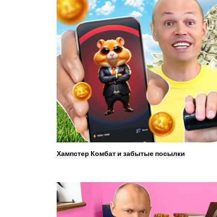
Хампстер Комбат и забытые посылки