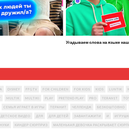
Угадываем слова на языке наш
A
DISNEY
FFGTV
FOR CHILDREN
FOR KIDS
KIDS
LUNTIK
Y
MULTIK
MULTIKI
PLAY
PRETEND PLAY
PRO
TERAN1T
TO
СЕМЬЯ ИГРАЕТ В ИГРЫ
ТЕРАНИТ
ЧЕЛЛЕНДЖ
БЕЗКОШТОВНО
ДЕТСКОЕ ВИДЕО
ДЛЯ
ДЛЯ ДЕТЕЙ
ЗАВАНТАЖИТИ
И
ИГРУШК
АНУКИ
КИНДЕР СЮРПРИЗ
МАЛЕНЬКАЯ ДЕВОЧКА РАСКРЫВАЕТ СЮР