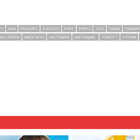
TY
MAX
MISS KATY
PLAYTOYS
POPIT
POPITS
TOYS
TRADE
TRADEPO
ИСС КЕЙТИ
МИСС КЕТИ
НАСТЮШИК
НАСТЮШИК...
УТИИЗТТ
УТОЧКА