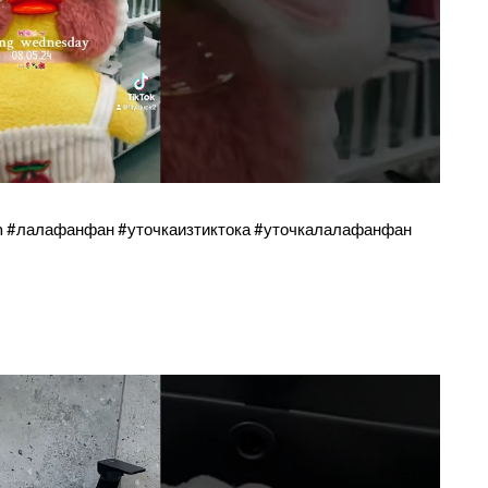
 #лалафанфан #уточкаизтиктока #уточкалалафанфан