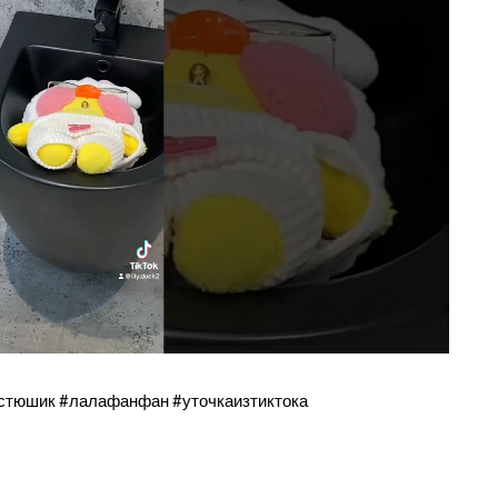
стюшик #лалафанфан #уточкаизтиктока