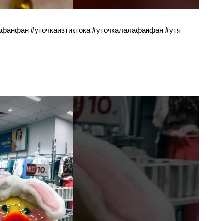
лафанфан #уточкаизтиктока #уточкалалафанфан #утя