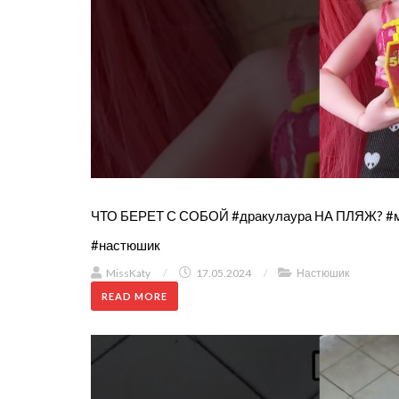
ЧТО БЕРЕТ С СОБОЙ #дракулаура НА ПЛЯЖ? #мон
#настюшик
MissKaty
/
17.05.2024
/
Настюшик
READ MORE