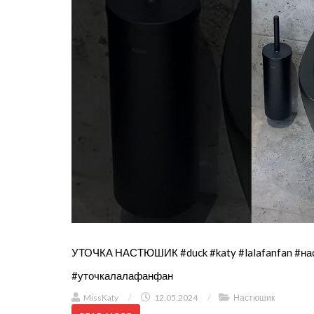
УТОЧКА НАСТЮШИК #duck #katy #lalafanfan #на
#уточкалалафанфан
MissKaty
/
12.05.2024
/
Настюшик