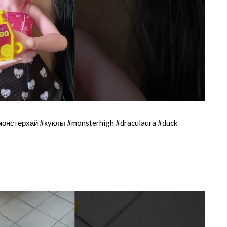
стерхай #куклы #monsterhigh #draculaura #duck