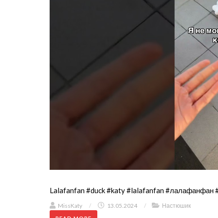
Lalafanfan #duck #katy #lalafanfan #лалафанфан 
MissKaty
/
13.05.2024
/
Настюшик