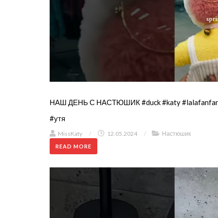
НАШ ДЕНЬ С НАСТЮШИК #duck #katy #lalafanfan
#утя
MissKaty
/
12.05.2024
/
Настюшик
READ MORE