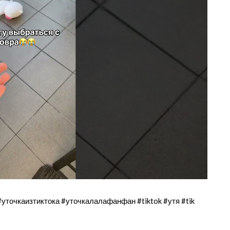
#уточкаизтиктока #уточкалалафанфан #tiktok #утя #tik