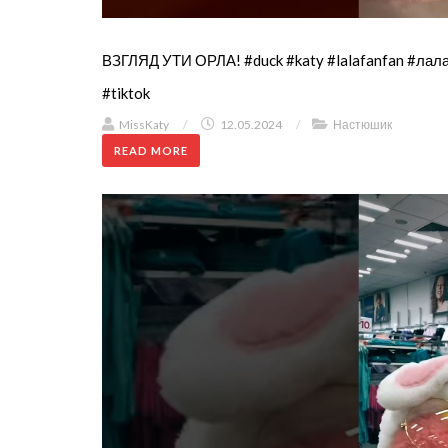
ВЗГЛЯД УТИ ОРЛА! #duck #katy #lalafanfan #ла
#tiktok
MissKaty
/
12.05.2024
/
Настюшик
READ MORE