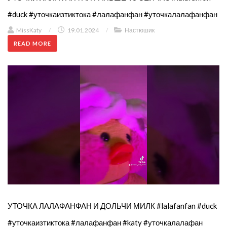
#duck #уточкаизтиктока #лалафанфан #уточкалалафанфан
MissKaty
/
19.01.2024
/
Настюшик
READ MORE
УТОЧКА ЛАЛАФАНФАН И ДОЛЬЧИ МИЛК #lalafanfan #duck
#уточкаизтиктока #лалафанфан #katy #уточкалалафан