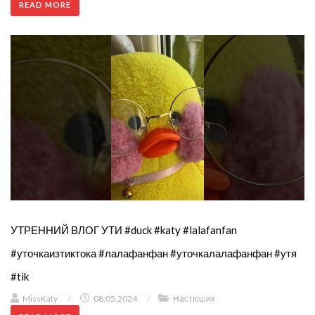
READ MORE
УТРЕННИЙ ВЛОГ УТИ #duck #katy #lalafanfan
#уточкаизтиктока #лалафанфан #уточкалалафанфан #утя
#tik
MissKaty
/
08.05.2024
/
Настюшик