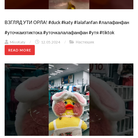
ВЗГЛЯД УТИ ОРЛА! #duck #katy #lalafanfan #лалафанфан
#уточкаизтиктока #уточкалалафанфан #утя #tiktok
MissKaty
/
12.05.2024
/
Настюшик
READ MORE