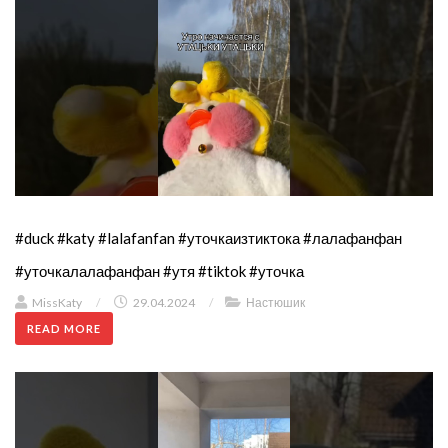
#duck #katy #lalafanfan #уточкаизтиктока #лалафанфан
#уточкалалафанфан #утя #tiktok #уточка
MissKaty
/
29.04.2024
/
Настюшик
READ MORE