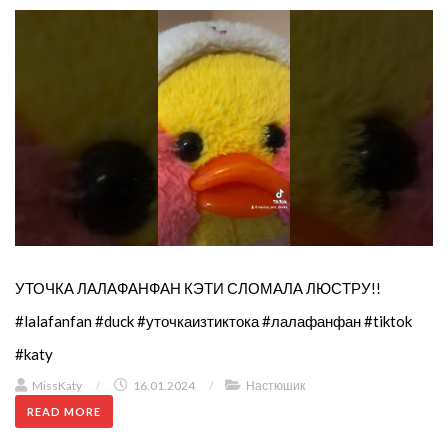
УТОЧКА ЛАЛАФАНФАН КЭТИ СЛОМАЛА ЛЮСТРУ!!
#lalafanfan #duck #уточкаизтиктока #лалафанфан #tiktok
#katy
MissKaty
/
16.01.2024
/
Настюшик
READ MORE