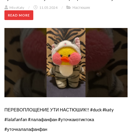
MissKaty
/
11.05.2024
/
Настюшик
READ MORE
ПЕРЕВОПЛОЩЕНИЕ УТИ НАСТЮШИК!! #duck #katy
#lalafanfan #лалафанфан #уточкаизтиктока
#уточкалалафанфан