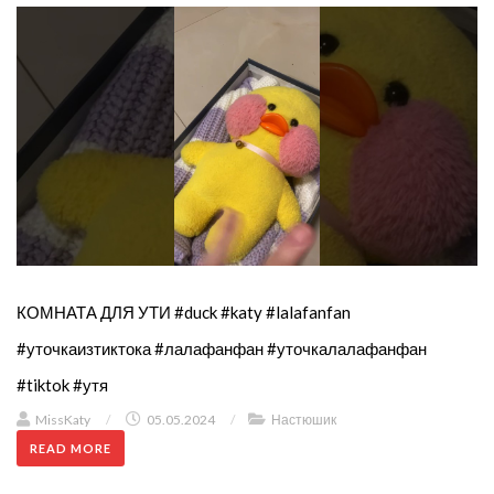
КОМНАТА ДЛЯ УТИ #duck #katy #lalafanfan
#уточкаизтиктока #лалафанфан #уточкалалафанфан
#tiktok #утя
MissKaty
/
05.05.2024
/
Настюшик
READ MORE