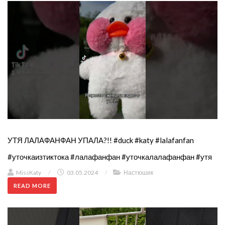
УТЯ ЛАЛАФАНФАН УПАЛА?!! #duck #katy #lalafanfan
#уточкаизтиктока #лалафанфан #уточкалалафанфан #утя
MissKaty
/
03.05.2024
/
Настюшик
READ MORE