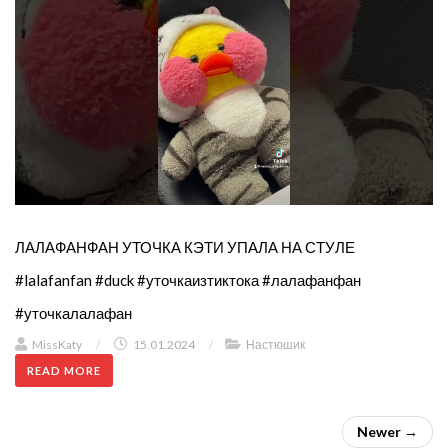
ЛАЛАФАНФАН УТОЧКА КЭТИ УПАЛА НА СТУЛЕ
#lalafanfan #duck #уточкаизтиктока #лалафанфан
#уточкалалафан
MissKaty
/
15.01.2024
/
Настюшик
READ MORE
Newer →