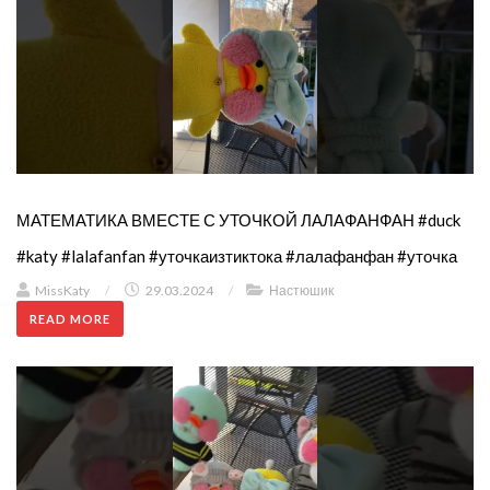
МАТЕМАТИКА ВМЕСТЕ С УТОЧКОЙ ЛАЛАФАНФАН #duck
#katy #lalafanfan #уточкаизтиктока #лалафанфан #уточка
MissKaty
/
29.03.2024
/
Настюшик
READ MORE