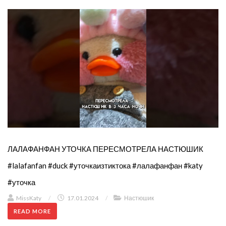
ЛАЛАФАНФАН УТОЧКА ПЕРЕСМОТРЕЛА НАСТЮШИК
#lalafanfan #duck #уточкаизтиктока #лалафанфан #katy
#уточка
MissKaty
/
17.01.2024
/
Настюшик
READ MORE