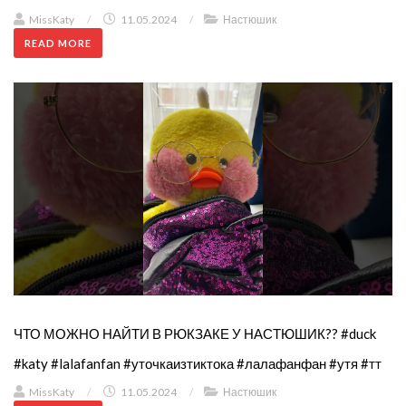
MissKaty
/
11.05.2024
/
Настюшик
READ MORE
ЧТО МОЖНО НАЙТИ В РЮКЗАКЕ У НАСТЮШИК?? #duck
#katy #lalafanfan #уточкаизтиктока #лалафанфан #утя #тт
MissKaty
/
11.05.2024
/
Настюшик