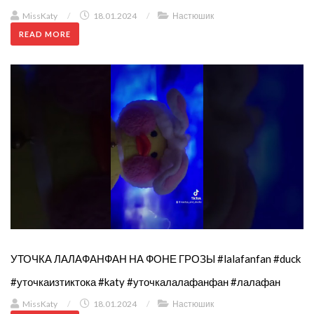
MissKaty
/
18.01.2024
/
Настюшик
READ MORE
УТОЧКА ЛАЛАФАНФАН НА ФОНЕ ГРОЗЫ #lalafanfan #duck
#уточкаизтиктока #katy #уточкалалафанфан #лалафан
MissKaty
/
18.01.2024
/
Настюшик