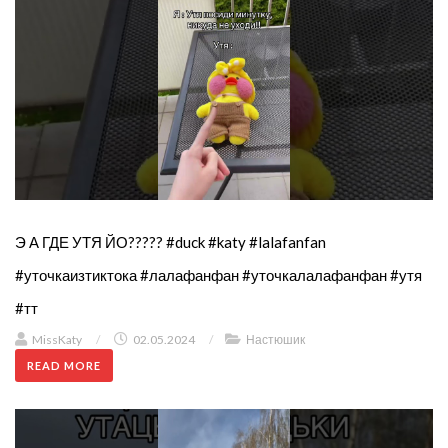
Э А ГДЕ УТЯ ЙО????? #duck #katy #lalafanfan
#уточкаизтиктока #лалафанфан #уточкалалафанфан #утя
#тт
MissKaty
/
02.05.2024
/
Настюшик
READ MORE