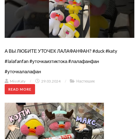
А ВЫ ЛЮБИТЕ УТОЧЕК ЛАЛАФАНФАН? #duck #katy
#lalafanfan #уточкаизтиктока #лалафанфан
#уточкалалафан
MissKaty
/
29.03.2024
/
Настюшик
READ MORE