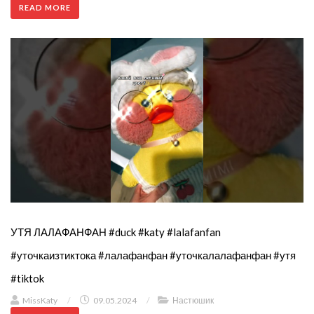
READ MORE
УТЯ ЛАЛАФАНФАН #duck #katy #lalafanfan
#уточкаизтиктока #лалафанфан #уточкалалафанфан #утя
#tiktok
MissKaty
/
09.05.2024
/
Настюшик