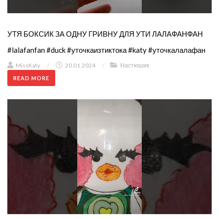
УТЯ БОКСИК ЗА ОДНУ ГРИВНУ ДЛЯ УТИ ЛАЛАФАНФАН
#lalafanfan #duck #уточкаизтиктока #katy #уточкалалафан
MissKaty
/
20.01.2024
/
Настюшик
READ MORE