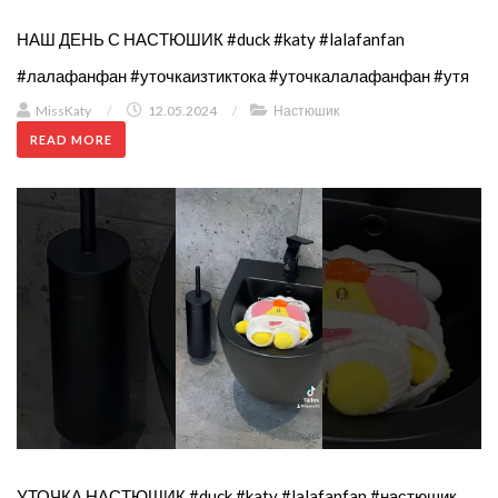
НАШ ДЕНЬ С НАСТЮШИК #duck #katy #lalafanfan
#лалафанфан #уточкаизтиктока #уточкалалафанфан #утя
MissKaty
/
12.05.2024
/
Настюшик
READ MORE
УТОЧКА НАСТЮШИК #duck #katy #lalafanfan #настюшик