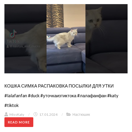
КОШКА СИМКА РАСПАКОВКА ПОСЫЛКИ ДЛЯ УТКИ
#lalafanfan #duck #уточкаизтиктока #лалафанфан #katy
#tiktok
MissKaty
/
17.01.2024
/
Настюшик
READ MORE