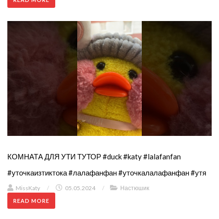
КОМНАТА ДЛЯ УТИ ТУТОР #duck #katy #lalafanfan
#уточкаизтиктока #лалафанфан #уточкалалафанфан #утя
MissKaty
/
05.05.2024
/
Настюшик
READ MORE