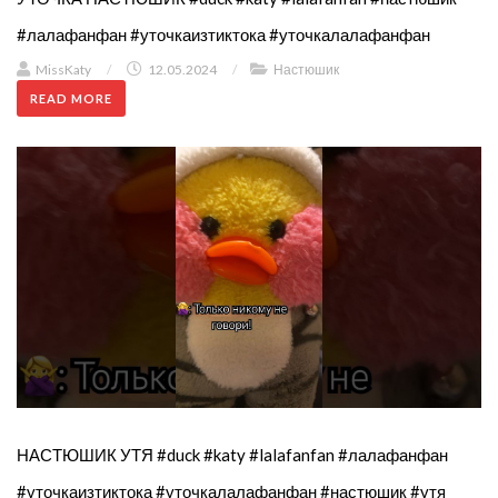
#лалафанфан #уточкаизтиктока #уточкалалафанфан
MissKaty
/
12.05.2024
/
Настюшик
READ MORE
НАСТЮШИК УТЯ #duck #katy #lalafanfan #лалафанфан
#уточкаизтиктока #уточкалалафанфан #настюшик #утя