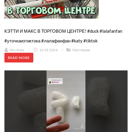
КЭТТИ И МАКС В ТОРГОВОМ ЦЕНТРЕ! #duck #lalafanfan
#уточкаизтиктока #лалафанфан #katy #tiktok
MissKaty
/
12.03.2024
/
Настюшик
READ MORE