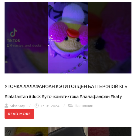
УТОЧКА ЛАЛАФАНФАН КЭТИ ГОЛДЕН БАТТЕРФЛЯЙ КГБ
#lalafanfan #duck #уточкаизтиктока #лалафанфан #katy
MissKaty
/
15.01.2024
/
Настюшик
READ MORE