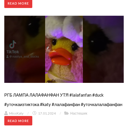
READ MORE
РГБ ЛАМПА ЛАЛАФАНФАН УТЯ #lalafanfan #duck
#уточкаизтиктока #katy #лалафанфан #уточкалалафанфан
MissKaty
/
17.01.2024
/
Настюшик
READ MORE