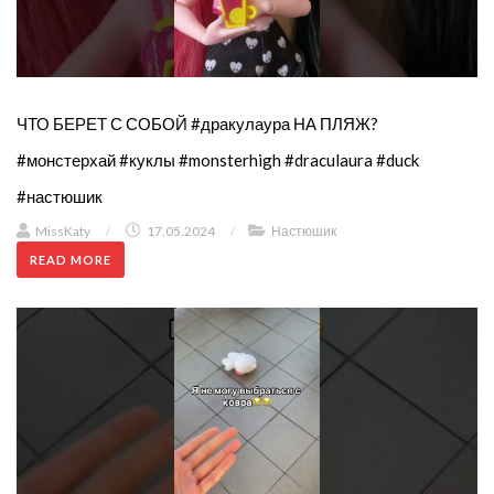
ЧТО БЕРЕТ С СОБОЙ #дракулаура НА ПЛЯЖ?
#монстерхай #куклы #monsterhigh #draculaura #duck
#настюшик
MissKaty
/
17.05.2024
/
Настюшик
READ MORE