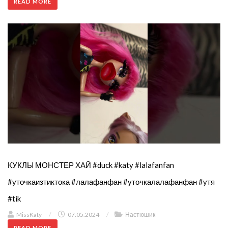
READ MORE
КУКЛЫ МОНСТЕР ХАЙ #duck #katy #lalafanfan
#уточкаизтиктока #лалафанфан #уточкалалафанфан #утя
#tik
MissKaty
/
07.05.2024
/
Настюшик
READ MORE