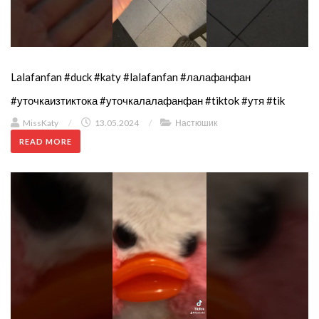
Lalafanfan #duck #katy #lalafanfan #лалафанфан
#уточкаизтиктока #уточкалалафанфан #tiktok #утя #tik
MissKaty
/
13.05.2024
/
Настюшик
READ MORE