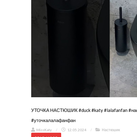
УТОЧКА НАСТЮШИК #duck #katy #lalafanfan #на
#уточкалалафанфан
MissKaty
/
12.05.2024
/
Настюшик