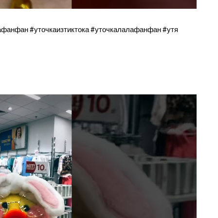
лафанфан #уточкаизтиктока #уточкалалафанфан #утя