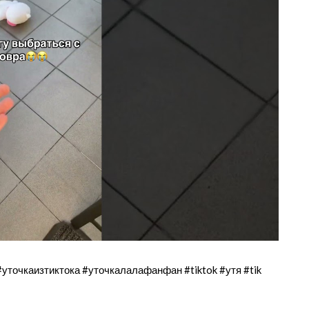
#уточкаизтиктока #уточкалалафанфан #tiktok #утя #tik