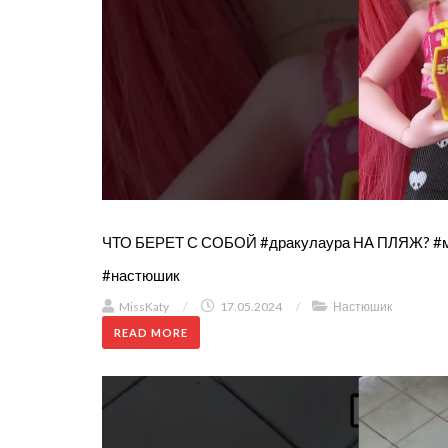
ЧТО БЕРЕТ С СОБОЙ #дракулаура НА ПЛЯЖ? #мон
#настюшик
MissKaty
/
17.05.2024
/
Настюшик
READ MORE