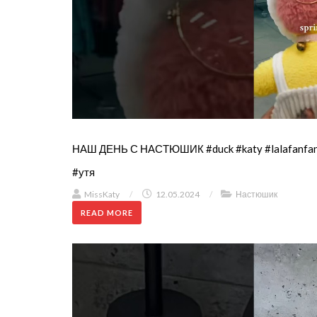
НАШ ДЕНЬ С НАСТЮШИК #duck #katy #lalafanfan
#утя
MissKaty
/
12.05.2024
/
Настюшик
READ MORE