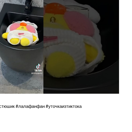
стюшик #лалафанфан #уточкаизтиктока