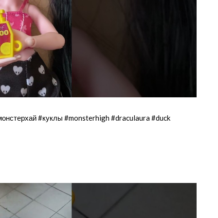
стерхай #куклы #monsterhigh #draculaura #duck