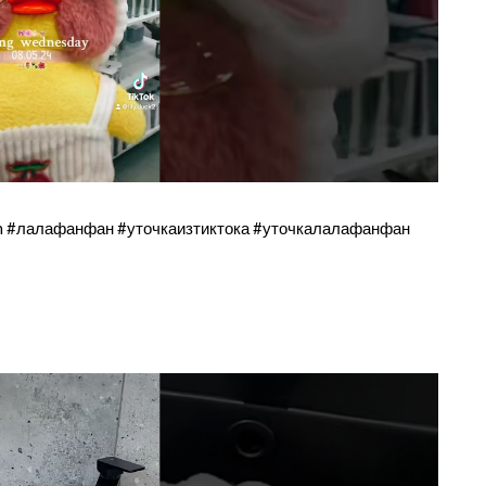
 #лалафанфан #уточкаизтиктока #уточкалалафанфан