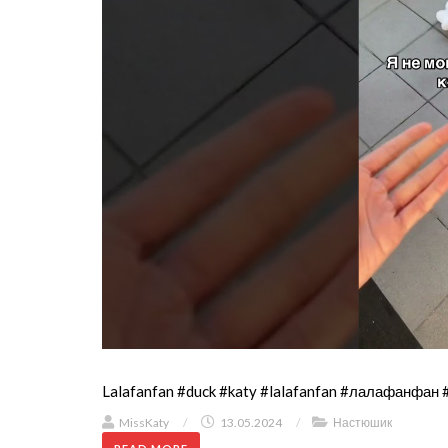
Lalafanfan #duck #katy #lalafanfan #лалафанфан 
MissKaty
/
13.05.2024
/
Настюшик