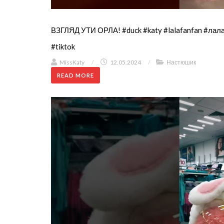
ВЗГЛЯД УТИ ОРЛА! #duck #katy #lalafanfan #ла
#tiktok
MissKaty
/
12.05.2024
/
Настюшик
READ MORE