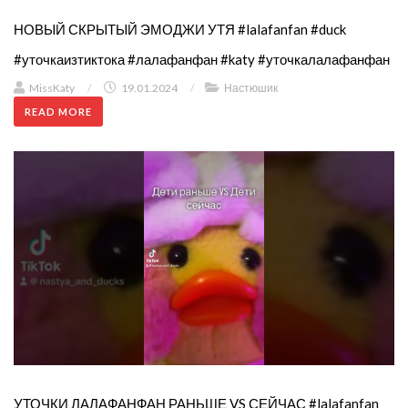
НОВЫЙ СКРЫТЫЙ ЭМОДЖИ УТЯ #lalafanfan #duck
#уточкаизтиктока #лалафанфан #katy #уточкалалафанфан
MissKaty
/
19.01.2024
/
Настюшик
READ MORE
УТОЧКИ ЛАЛАФАНФАН РАНЬШЕ VS СЕЙЧАС #lalafanfan