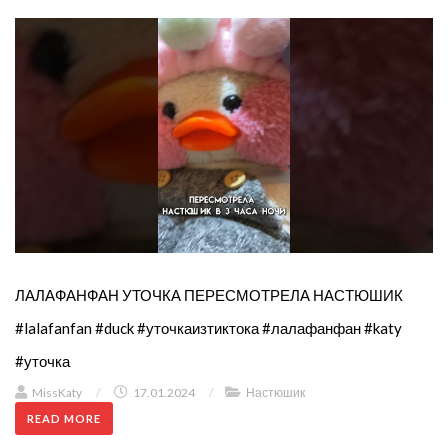
ЛАЛАФАНФАН УТОЧКА ПЕРЕСМОТРЕЛА НАСТЮШИК
#lalafanfan #duck #уточкаизтиктока #лалафанфан #katy
#уточка
MissKaty
/
17.01.2024
/
Настюшик
READ MORE