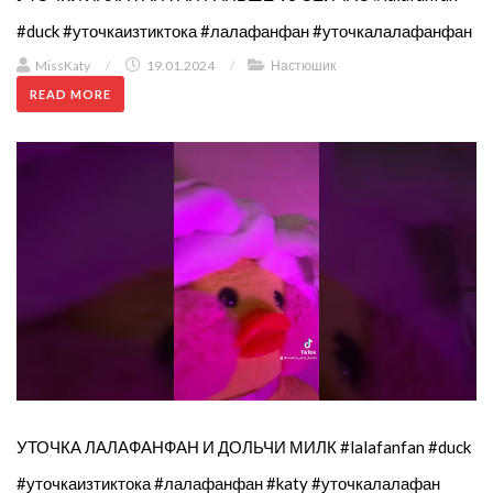
#duck #уточкаизтиктока #лалафанфан #уточкалалафанфан
MissKaty
/
19.01.2024
/
Настюшик
READ MORE
УТОЧКА ЛАЛАФАНФАН И ДОЛЬЧИ МИЛК #lalafanfan #duck
#уточкаизтиктока #лалафанфан #katy #уточкалалафан