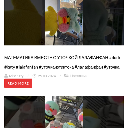
МАТЕМАТИКА ВМЕСТЕ С УТОЧКОЙ ЛАЛАФАНФАН #duck
#katy #lalafanfan #уточкаизтиктока #лалафанфан #уточка
MissKaty
/
29.03.2024
/
Настюшик
READ MORE