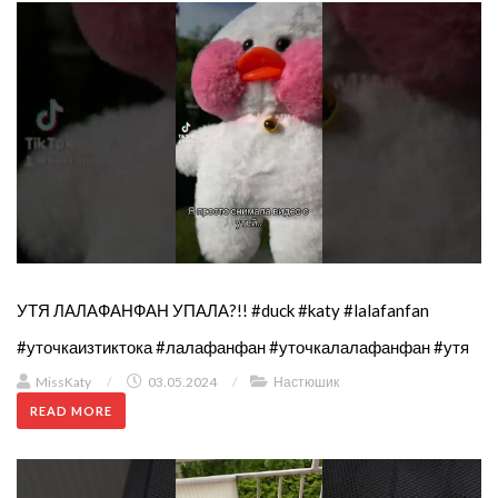
УТЯ ЛАЛАФАНФАН УПАЛА?!! #duck #katy #lalafanfan
#уточкаизтиктока #лалафанфан #уточкалалафанфан #утя
MissKaty
/
03.05.2024
/
Настюшик
READ MORE