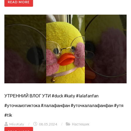
READ MORE
УТРЕННИЙ ВЛОГ УТИ #duck #katy #lalafanfan
#уточкаизтиктока #лалафанфан #уточкалалафанфан #утя
#tik
MissKaty
/
08.05.2024
/
Настюшик