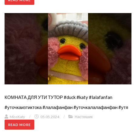
КОМНАТА ДЛЯ УТИ ТУТОР #duck #katy #lalafanfan
#уточкаизтиктока #лалафанфан #уточкалалафанфан #утя
MissKaty
/
05.05.2024
/
Настюшик
READ MORE