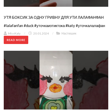
УТЯ БОКСИК ЗА ОДНУ ГРИВНУ ДЛЯ УТИ ЛАЛАФАНФАН
#lalafanfan #duck #уточкаизтиктока #katy #уточкалалафан
MissKaty
/
20.01.2024
/
Настюшик
READ MORE