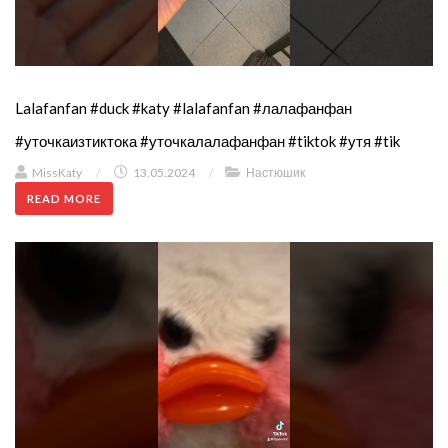
Lalafanfan #duck #katy #lalafanfan #лалафанфан
#уточкаизтиктока #уточкалалафанфан #tiktok #утя #tik
MissKaty
/
13.05.2024
/
Настюшик
READ MORE