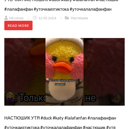
#лалафанфан #уточкаизтиктока #уточкалалафанфан
MissKaty
/
12.05.2024
/
Настюшик
READ MORE
НАСТЮШИК УТЯ #duck #katy #lalafanfan #лалафанфан
#уточкаизтиктока #уточкалалафанфан #настюшик #утя