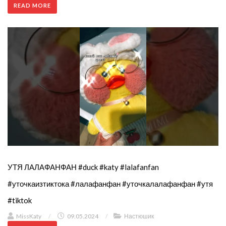
READ MORE
УТЯ ЛАЛАФАНФАН #duck #katy #lalafanfan
#уточкаизтиктока #лалафанфан #уточкалалафанфан #утя
#tiktok
MissKaty
/
09.05.2024
/
Настюшик