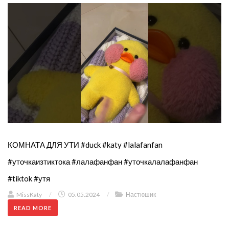
КОМНАТА ДЛЯ УТИ #duck #katy #lalafanfan
#уточкаизтиктока #лалафанфан #уточкалалафанфан
#tiktok #утя
MissKaty
/
05.05.2024
/
Настюшик
READ MORE