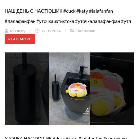
НАШ ДЕНЬ С НАСТЮШИК #duck #katy #lalafanfan
#лалафанфан #уточкаизтиктока #уточкалалафанфан #утя
MissKaty
/
12.05.2024
/
Настюшик
READ MORE
УТОЧКА НАСТЮШИК #duck #katy #lalafanfan #настюшик