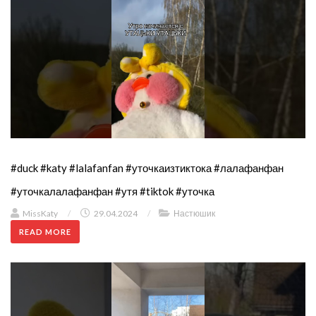
#duck #katy #lalafanfan #уточкаизтиктока #лалафанфан
#уточкалалафанфан #утя #tiktok #уточка
MissKaty
/
29.04.2024
/
Настюшик
READ MORE