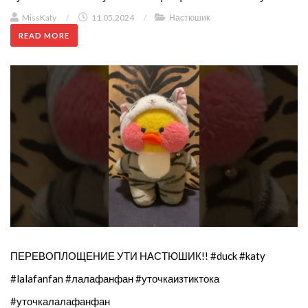
MissKaty
/
11.05.2024
/
Настюшик
READ MORE
ПЕРЕВОПЛОЩЕНИЕ УТИ НАСТЮШИК!! #duck #katy
#lalafanfan #лалафанфан #уточкаизтиктока
#уточкалалафанфан