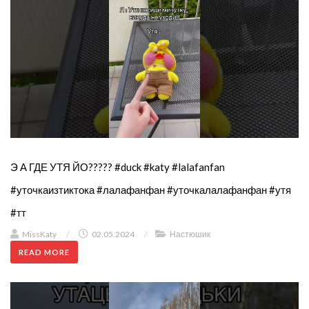
Э А ГДЕ УТЯ ЙО????? #duck #katy #lalafanfan
#уточкаизтиктока #лалафанфан #уточкалалафанфан #утя
#тт
MissKaty
/
02.05.2024
/
Настюшик
READ MORE