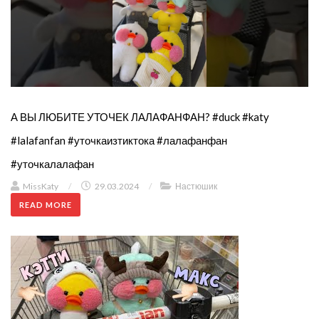
А ВЫ ЛЮБИТЕ УТОЧЕК ЛАЛАФАНФАН? #duck #katy
#lalafanfan #уточкаизтиктока #лалафанфан
#уточкалалафан
MissKaty
/
29.03.2024
/
Настюшик
READ MORE