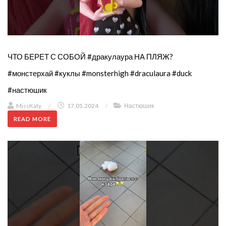
ЧТО БЕРЕТ С СОБОЙ #дракулаура НА ПЛЯЖ?
#монстерхай #куклы #monsterhigh #draculaura #duck
#настюшик
MissKaty
/
17.05.2024
/
Настюшик
READ MORE