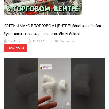
КЭТТИ И МАКС В ТОРГОВОМ ЦЕНТРЕ! #duck #lalafanfan
#уточкаизтиктока #лалафанфан #katy #tiktok
MissKaty
/
12.03.2024
/
Настюшик
READ MORE