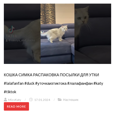
КОШКА СИМКА РАСПАКОВКА ПОСЫЛКИ ДЛЯ УТКИ
#lalafanfan #duck #уточкаизтиктока #лалафанфан #katy
#tiktok
MissKaty
/
17.01.2024
/
Настюшик
READ MORE