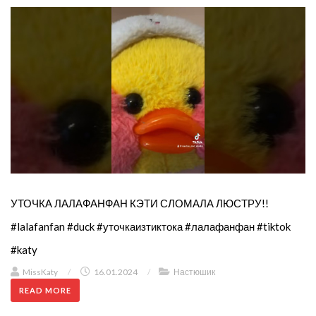
УТОЧКА ЛАЛАФАНФАН КЭТИ СЛОМАЛА ЛЮСТРУ!!
#lalafanfan #duck #уточкаизтиктока #лалафанфан #tiktok
#katy
MissKaty
/
16.01.2024
/
Настюшик
READ MORE