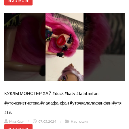
READ MORE
КУКЛЫ МОНСТЕР ХАЙ #duck #katy #lalafanfan
#уточкаизтиктока #лалафанфан #уточкалалафанфан #утя
#tik
MissKaty
/
07.05.2024
/
Настюшик
READ MORE