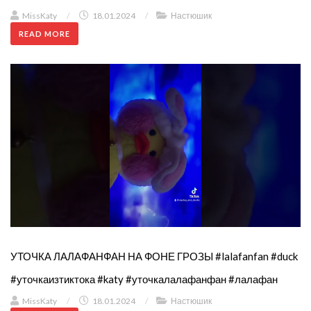
MissKaty
/
18.01.2024
/
Настюшик
READ MORE
УТОЧКА ЛАЛАФАНФАН НА ФОНЕ ГРОЗЫ #lalafanfan #duck
#уточкаизтиктока #katy #уточкалалафанфан #лалафан
MissKaty
/
18.01.2024
/
Настюшик