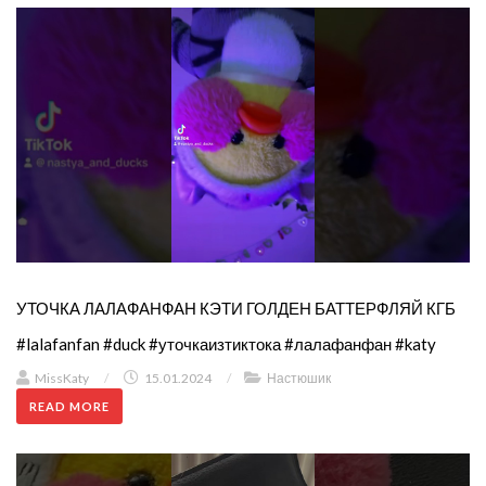
УТОЧКА ЛАЛАФАНФАН КЭТИ ГОЛДЕН БАТТЕРФЛЯЙ КГБ
#lalafanfan #duck #уточкаизтиктока #лалафанфан #katy
MissKaty
/
15.01.2024
/
Настюшик
READ MORE