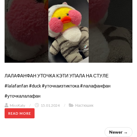
ЛАЛАФАНФАН УТОЧКА КЭТИ УПАЛА НА СТУЛЕ
#lalafanfan #duck #уточкаизтиктока #лалафанфан
#уточкалалафан
MissKaty
/
15.01.2024
/
Настюшик
READ MORE
Newer →