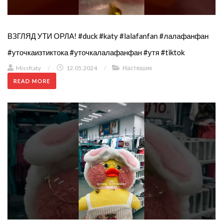
ВЗГЛЯД УТИ ОРЛА! #duck #katy #lalafanfan #лалафанфан
#уточкаизтиктока #уточкалалафанфан #утя #tiktok
MissKaty
/
12.05.2024
/
Настюшик
READ MORE