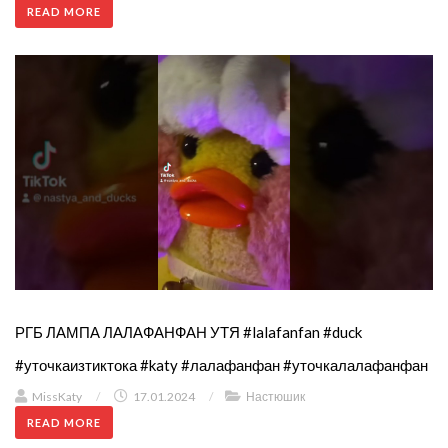
READ MORE
РГБ ЛАМПА ЛАЛАФАНФАН УТЯ #lalafanfan #duck
#уточкаизтиктока #katy #лалафанфан #уточкалалафанфан
MissKaty
/
17.01.2024
/
Настюшик
READ MORE