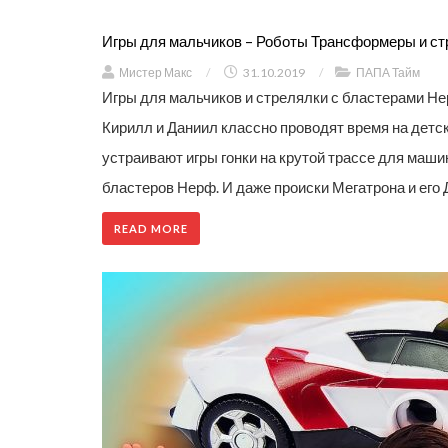
Игры для мальчиков – Роботы Трансформеры и ст
Мистер Макс
/
31.10.2019
/
ПАПА Тайм
Игры для мальчиков и стрелялки с бластерами Не
Кирилл и Даниил классно проводят время на детс
устраивают игры гонки на крутой трассе для маши
бластеров Нерф. И даже происки Мегатрона и его 
READ MORE