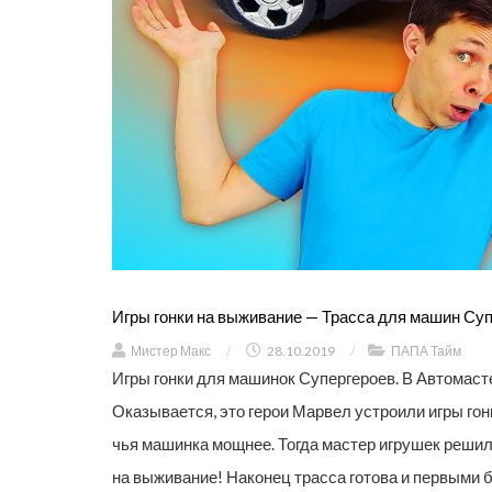
Игры гонки на выживание — Трасса для машин Суп
Мистер Макс
/
28.10.2019
/
ПАПА Тайм
Игры гонки для машинок Супергероев. В Автомаст
Оказывается, это герои Марвел устроили игры го
чья машинка мощнее. Тогда мастер игрушек решил
на выживание! Наконец трасса готова и первыми б