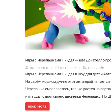
Игры с Черепашками Ниндзя — Два Донателло пр
Мистер Макс
/
04.11.2019
/
ПАПА Тайм
Игры с Черепашками Ниндзя в шоу для детей Авто
На своём мощном джипе этот антигерой пытается 
Черепашка смог спастись, только улетев на верто
и оттуда позвал своего двойника Черепашку. Но Ш
READ MORE