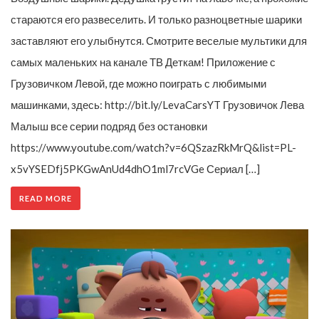
стараются его развеселить. И только разноцветные шарики
заставляют его улыбнутся. Смотрите веселые мультики для
самых маленьких на канале ТВ Деткам! Приложение с
Грузовичком Левой, где можно поиграть с любимыми
машинками, здесь: http://bit.ly/LevaCarsYT Грузовичок Лева
Малыш все серии подряд без остановки
https://www.youtube.com/watch?v=6QSzazRkMrQ&list=PL-
x5vYSEDfj5PKGwAnUd4dhO1ml7rcVGe Сериал […]
READ MORE