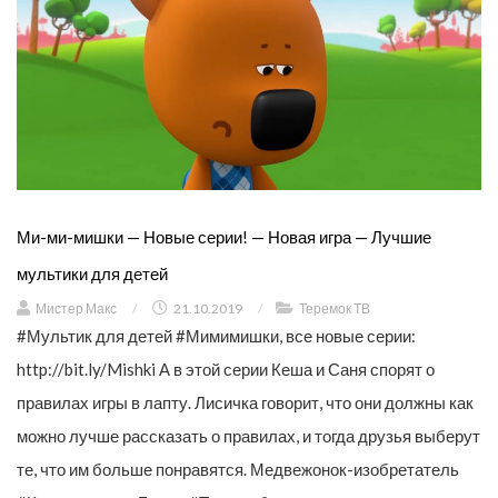
Ми-ми-мишки — Новые серии! — Новая игра — Лучшие
мультики для детей
Мистер Макс
/
21.10.2019
/
Теремок ТВ
#Мультик для детей #Мимимишки, все новые серии:
http://bit.ly/Mishki А в этой серии Кеша и Саня спорят о
правилах игры в лапту. Лисичка говорит, что они должны как
можно лучше рассказать о правилах, и тогда друзья выберут
те, что им больше понравятся. Медвежонок-изобретатель