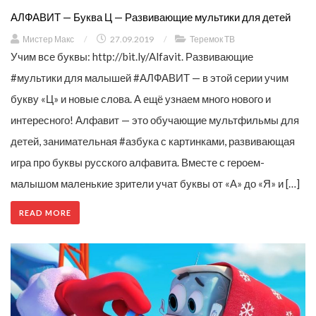
АЛФАВИТ — Буква Ц — Развивающие мультики для детей
Мистер Макс
/
27.09.2019
/
Теремок ТВ
Учим все буквы: http://bit.ly/Alfavit. Развивающие
#мультики для малышей #АЛФАВИТ — в этой серии учим
букву «Ц» и новые слова. А ещё узнаем много нового и
интересного! Алфавит — это обучающие мультфильмы для
детей, занимательная #азбука с картинками, развивающая
игра про буквы русского алфавита. Вместе с героем-
малышом маленькие зрители учат буквы от «А» до «Я» и […]
READ MORE