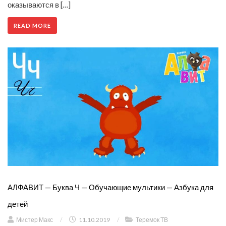
оказываются в […]
READ MORE
АЛФАВИТ — Буква Ч — Обучающие мультики — Азбука для
детей
Мистер Макс
/
11.10.2019
/
Теремок ТВ