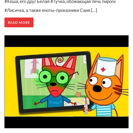
#Кеша, его друг Белая #Тучка, обожающая печь пироги
#Лисичка, а также еноты-проказники Саня […]
READ MORE