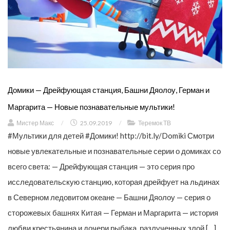
Домики — Дрейфующая станция, Башни Дяолоу, Герман и
Маргарита — Новые познавательные мультики!
Мистер Макс
/
25.09.2019
/
Теремок ТВ
#Мультики для детей #Домики! http://bit.ly/Domiki Смотри
новые увлекательные и познавательные серии о домиках со
всего света: — Дрейфующая станция — это серия про
исследовательскую станцию, которая дрейфует на льдинах
в Северном ледовитом океане — Башни Дяолоу — серия о
сторожевых башнях Китая — Герман и Маргарита — история
любви крестьянина и дочери рыбака, разлученных злой […]