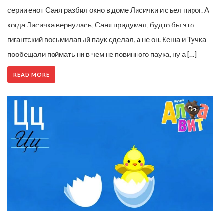
серии енот Саня разбил окно в доме Лисички и съел пирог. А
когда Лисичка вернулась, Саня придумал, будто бы это
гигантский восьмилапый паук сделал, а не он. Кеша и Тучка
пообещали поймать ни в чем не повинного паука, ну а […]
READ MORE