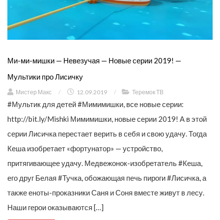
Ми-ми-мишки — Невезучая — Новые серии 2019! —
Мультики про Лисичку
Мистер Макс
/
12.09.2019
/
Теремок ТВ
#Мультик для детей #Мимимишки, все новые серии:
http://bit.ly/Mishki Мимимишки, новые серии 2019! А в этой
серии Лисичка перестает верить в себя и свою удачу. Тогда
Кеша изобретает «фортунатор» — устройство,
притягивающее удачу. Медвежонок-изобретатель #Кеша,
его друг Белая #Тучка, обожающая печь пироги #Лисичка, а
также еноты-проказники Саня и Соня вместе живут в лесу.
Наши герои оказываются […]