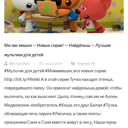
Ми-ми-мишки — Новые серии! — Найдёныш — Лучшие
мультики для детей
Мистер Макс
/
14.10.2019
/
Теремок ТВ
#Мультик для детей #Мимимишки, все новые серии:
http://bit.ly/Mishki А в этой серии Тучка находит птенца,
повредившего лапку. Он приносит найденыша домой, чтобы
вылечить, но как выясняет Цыпа, птенец совсем не болен.
Медвежонок-изобретатель #Кеша, его друг Белая #Тучка,
обожающая печь пироги #Лисичка, а также еноты-
проказники Саня и Соня вместе живут в лесу. Наши герои