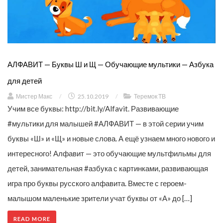
АЛФАВИТ — Буквы Ш и Щ — Обучающие мультики — Азбука
для детей
Мистер Макс
/
25.10.2019
/
Теремок ТВ
Учим все буквы: http://bit.ly/Alfavit. Развивающие
#мультики для малышей #АЛФАВИТ — в этой серии учим
буквы «Ш» и «Щ» и новые слова. А ещё узнаем много нового и
интересного! Алфавит — это обучающие мультфильмы для
детей, занимательная #азбука с картинками, развивающая
игра про буквы русского алфавита. Вместе с героем-
малышом маленькие зрители учат буквы от «А» до […]
READ MORE