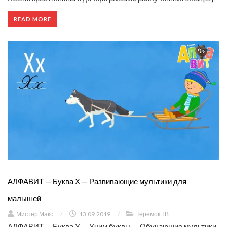
READ MORE
АЛФАВИТ — Буква Х — Развивающие мультики для
малышей
Мистер Макс
/
13.09.2019
/
Теремок ТВ
АЛФАВИТ — Буква У — Учим буквы — Обучающие мультики