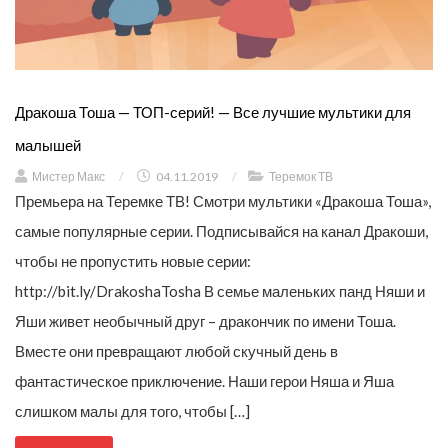
Дракоша Тоша — ТОП-серий! — Все лучшие мультики для
малышей
Мистер Макс
/
04.11.2019
/
Теремок ТВ
Премьера на Теремке ТВ! Смотри мультики «Дракоша Тоша»,
самые популярные серии. Подписывайся на канал Дракоши,
чтобы не пропустить новые серии:
http://bit.ly/DrakoshaTosha В семье маленьких панд Няши и
Яши живет необычный друг – дракончик по имени Тоша.
Вместе они превращают любой скучный день в
фантастическое приключение. Наши герои Няша и Яша
слишком малы для того, чтобы […]