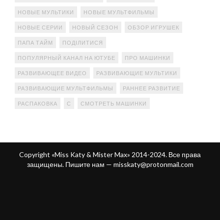
НОВЫЕ МУЛЬТИКИ
НОВЫЕ МУЛЬТФИЛЬМЫ
НОВЫЕ СЕРИИ
НОВЫЙ СЕЗОН
ОБЗОР ИГРУШЕК
ПАПА ТАЙМ
ПОДІЛИТИСЯ
ПОПУЛЯРНЫЙ КАНАЛ НА ЮТУБЕ
ПРО МАШИНКИ
РАЗВИВАЮЩЕЕ ВИДЕО
РАЗВИВАЮЩИЕ МУЛЬТИКИ
РАЗВИВАЮЩИЕ МУЛЬТФИЛЬМЫ
РАННЕЕ РАЗВИТИЕ
РАСПАКОВКА
С
СМОТРЕТЬ МАШИНКИ
Copyright «Miss Katy & Mister Max» 2014-2024. Все права
защищены. Пишите нам —
misskaty@protonmail.com