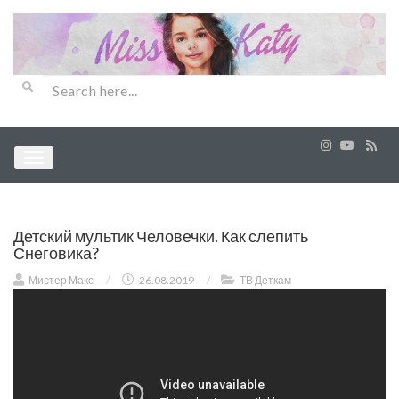
Детский мультик Человечки. Как слепить
Снеговика?
Мистер Макс
/
26.08.2019
/
ТВ Деткам