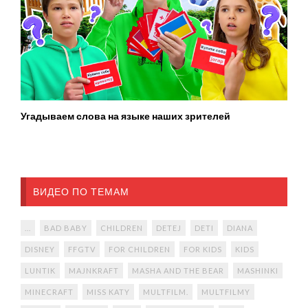
Угадываем слова на языке наших зрителей
ВИДЕО ПО ТЕМАМ
...
BAD BABY
CHILDREN
DETEJ
DETI
DIANA
DISNEY
FFGTV
FOR CHILDREN
FOR KIDS
KIDS
LUNTIK
MAJNKRAFT
MASHA AND THE BEAR
MASHINKI
MINECRAFT
MISS KATY
MULTFILM.
MULTFILMY