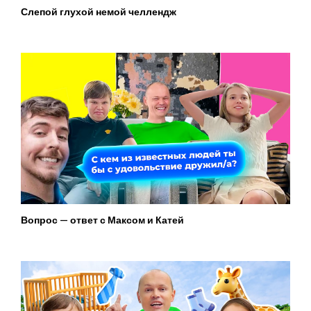
Слепой глухой немой челлендж
Вопрос — ответ с Максом и Катей