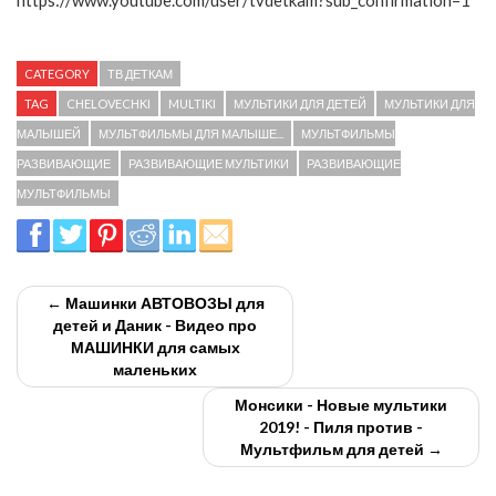
https://www.youtube.com/user/tvdetkam?sub_confirmation=1
CATEGORY
ТВ ДЕТКАМ
TAG
CHELOVECHKI
MULTIKI
МУЛЬТИКИ ДЛЯ ДЕТЕЙ
МУЛЬТИКИ ДЛЯ
МАЛЫШЕЙ
МУЛЬТФИЛЬМЫ ДЛЯ МАЛЫШЕ...
МУЛЬТФИЛЬМЫ
РАЗВИВАЮЩИЕ
РАЗВИВАЮЩИЕ МУЛЬТИКИ
РАЗВИВАЮЩИЕ
МУЛЬТФИЛЬМЫ
← Машинки АВТОВОЗЫ для
детей и Даник - Видео про
МАШИНКИ для самых
маленьких
Монсики - Новые мультики
2019! - Пиля против -
Мультфильм для детей →