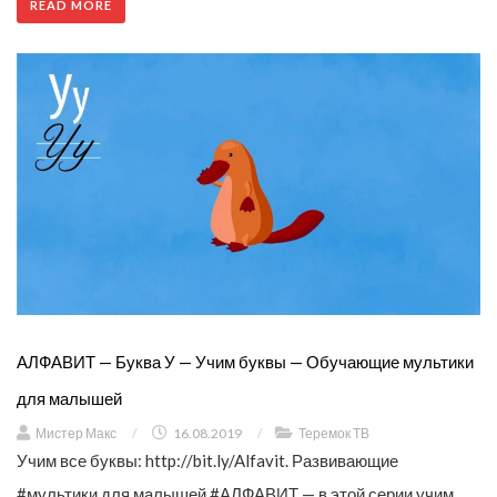
READ MORE
АЛФАВИТ — Буква У — Учим буквы — Обучающие мультики
для малышей
Мистер Макс
/
16.08.2019
/
Теремок ТВ
Учим все буквы: http://bit.ly/Alfavit. Развивающие
#мультики для малышей #АЛФАВИТ — в этой серии учим