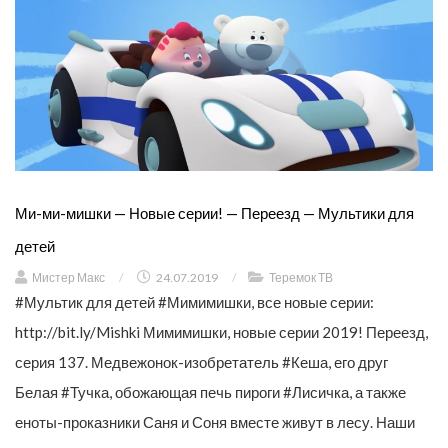
Ми-ми-мишки — Новые серии! — Переезд — Мультики для
детей
Мистер Макс
/
24.07.2019
/
Теремок ТВ
#Мультик для детей #Мимимишки, все новые серии:
http://bit.ly/Mishki Мимимишки, новые серии 2019! Переезд,
серия 137. Медвежонок-изобретатель #Кеша, его друг
Белая #Тучка, обожающая печь пироги #Лисичка, а также
еноты-проказники Саня и Соня вместе живут в лесу. Наши