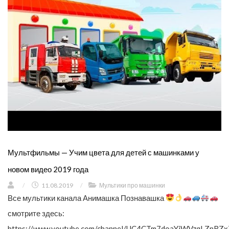
Мультфильмы — Учим цвета для детей с машинками у
новом видео 2019 года
/
11.08.2019
/
Мультики про машинки
Все мультики канала Анимашка Познавашка
смотрите здесь:
https://www.youtube.com/channel/UC4CTm7doaYjWVzqLZnRZx