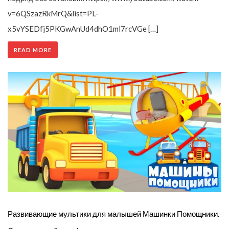
v=6QSzazRkMrQ&list=PL-
x5vYSEDfj5PKGwAnUd4dhO1ml7rcVGe […]
READ MORE
Развивающие мультики для малышей Машинки Помощники.