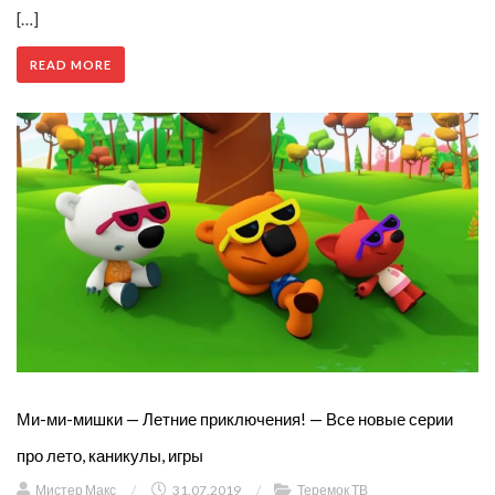
[…]
READ MORE
Ми-ми-мишки — Летние приключения! — Все новые серии
про лето, каникулы, игры
Мистер Макс
/
31.07.2019
/
Теремок ТВ