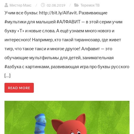
Мистер Макс
/
02.08.2019
/
Теремок ТВ
Учим все буквы: http://bit.ly/Alfavit. Развивающие
#мультики для малышей #АЛФАВИТ — в этой серии учим
букву «Т» и новые слова. А ещё узнаем много нового и
интересного! Например, кто такой тираннозавр, где живет
тигр, что такое такси и многое другое! Алфавит — это
обучающие мультфильмы для детей, занимательная
#азбука с картинками, развивающая игра про буквы русского
[…]
READ MORE