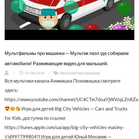
Мультфильмы про машинки — Мультик пазл где собираем
автомобили! Развивающие видео для малышей.
/
07.08.2019
/
Мультики про машинки
Все мультики канала Анимашка Познавашка смотрите
здесь:
https://www.youtube.com/channel/UC4CTm7doaYjWVzqLZnRZx
Игра для детей Big City Vehicles — Cars and Trucks
for Kids, доступна по ссылке
https://itunes.apple.com/ua/app/big-city-vehicles-masiny-
i/id997799804?l Игра для детей Юный Механик —